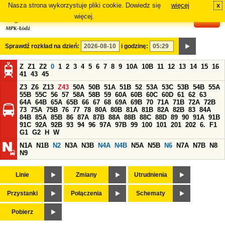
Nasza strona wykorzystuje pliki cookie. Dowiedz się
więcej
x
#
więcej.
Sprawdź rozkład na dzień:
i godzinę:
Z
Z1
Z2
0
1
2
3
4
5
6
7
8
9
10A
10B
11
12
13
14
15
16
41
43
45
Z3
Z6
Z13
Z43
50A
50B
51A
51B
52
53A
53C
53B
54B
55A
55B
55C
56
57
58A
58B
59
60A
60B
60C
60D
61
62
63
64A
64B
65A
65B
66
67
68
69A
69B
70
71A
71B
72A
72B
73
75A
75B
76
77
78
80A
80B
81A
81B
82A
82B
83
84A
84B
85A
85B
86
87A
87B
88A
88B
88C
88D
89
90
91A
91B
91C
92A
92B
93
94
96
97A
97B
99
100
101
201
202
6.
F1
G1
G2
H
W
N1A
N1B
N2
N3A
N3B
N4A
N4B
N5A
N5B
N6
N7A
N7B
N8
N9
Linie
Zmiany
Utrudnienia
Przystanki
Połączenia
Schematy
Pobierz