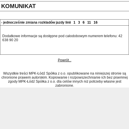
KOMUNIKAT
- jednocześnie zmiana rozkładów jazdy linii
1
3
6
11
16
Dodatkowe informacje są dostępne pod całodobowym numerem telefonu: 42 
638 90 20 
Powrót...
Wszystkie treści MPK-Łódź Spółka z o.o. opublikowane na niniejszej stronie są
chronione prawem autorskim. Kopiowanie i rozpowszechnianie ich bez pisemnej
zgody MPK-Łódź Spółka z o.o. dla celów innych niż potrzeby własne jest
zabronione.