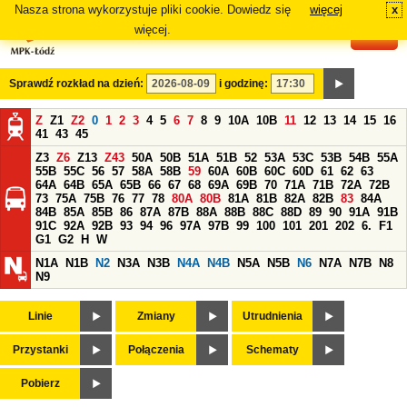
Nasza strona wykorzystuje pliki cookie. Dowiedz się
więcej
x
#
więcej.
Sprawdź rozkład na dzień:
i godzinę:
Z
Z1
Z2
0
1
2
3
4
5
6
7
8
9
10A
10B
11
12
13
14
15
16
41
43
45
Z3
Z6
Z13
Z43
50A
50B
51A
51B
52
53A
53C
53B
54B
55A
55B
55C
56
57
58A
58B
59
60A
60B
60C
60D
61
62
63
64A
64B
65A
65B
66
67
68
69A
69B
70
71A
71B
72A
72B
73
75A
75B
76
77
78
80A
80B
81A
81B
82A
82B
83
84A
84B
85A
85B
86
87A
87B
88A
88B
88C
88D
89
90
91A
91B
91C
92A
92B
93
94
96
97A
97B
99
100
101
201
202
6.
F1
G1
G2
H
W
N1A
N1B
N2
N3A
N3B
N4A
N4B
N5A
N5B
N6
N7A
N7B
N8
N9
Linie
Zmiany
Utrudnienia
Przystanki
Połączenia
Schematy
Pobierz