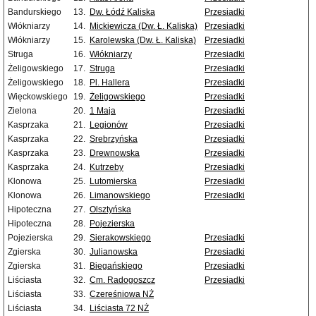
Bandurskiego
13.
Dw. Łódź Kaliska
Przesiadki
Włókniarzy
14.
Mickiewicza (Dw. Ł. Kaliska)
Przesiadki
Włókniarzy
15.
Karolewska (Dw. Ł. Kaliska)
Przesiadki
Struga
16.
Włókniarzy
Przesiadki
Żeligowskiego
17.
Struga
Przesiadki
Żeligowskiego
18.
Pl. Hallera
Przesiadki
Więckowskiego
19.
Żeligowskiego
Przesiadki
Zielona
20.
1 Maja
Przesiadki
Kasprzaka
21.
Legionów
Przesiadki
Kasprzaka
22.
Srebrzyńska
Przesiadki
Kasprzaka
23.
Drewnowska
Przesiadki
Kasprzaka
24.
Kutrzeby
Przesiadki
Klonowa
25.
Lutomierska
Przesiadki
Klonowa
26.
Limanowskiego
Przesiadki
Hipoteczna
27.
Olsztyńska
Hipoteczna
28.
Pojezierska
Pojezierska
29.
Sierakowskiego
Przesiadki
Zgierska
30.
Julianowska
Przesiadki
Zgierska
31.
Biegańskiego
Przesiadki
Liściasta
32.
Cm. Radogoszcz
Przesiadki
Liściasta
33.
Czereśniowa NŻ
Liściasta
34.
Liściasta 72 NŻ