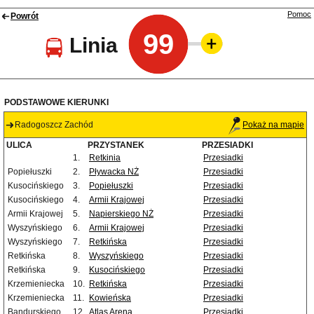
Pomoc
Powrót
99
Linia
PODSTAWOWE KIERUNKI
Radogoszcz Zachód
Pokaż na mapie
ULICA
PRZYSTANEK
PRZESIADKI
1.
Retkinia
Przesiadki
Popiełuszki
2.
Pływacka NŻ
Przesiadki
Kusocińskiego
3.
Popiełuszki
Przesiadki
Kusocińskiego
4.
Armii Krajowej
Przesiadki
Armii Krajowej
5.
Napierskiego NŻ
Przesiadki
Wyszyńskiego
6.
Armii Krajowej
Przesiadki
Wyszyńskiego
7.
Retkińska
Przesiadki
Retkińska
8.
Wyszyńskiego
Przesiadki
Retkińska
9.
Kusocińskiego
Przesiadki
Krzemieniecka
10.
Retkińska
Przesiadki
Krzemieniecka
11.
Kowieńska
Przesiadki
Bandurskiego
12.
Atlas Arena
Przesiadki