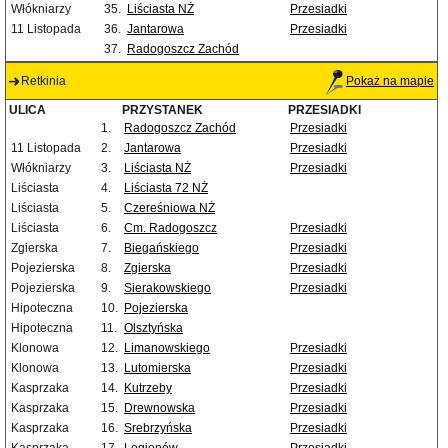
Włókniarzy
35.
Liściasta NŻ
Przesiadki
11 Listopada
36.
Jantarowa
Przesiadki
37.
Radogoszcz Zachód
Retkinia
Pokaż na mapie
ULICA
PRZYSTANEK
PRZESIADKI
1.
Radogoszcz Zachód
Przesiadki
11 Listopada
2.
Jantarowa
Przesiadki
Włókniarzy
3.
Liściasta NŻ
Przesiadki
Liściasta
4.
Liściasta 72 NŻ
Liściasta
5.
Czereśniowa NŻ
Liściasta
6.
Cm. Radogoszcz
Przesiadki
Zgierska
7.
Biegańskiego
Przesiadki
Pojezierska
8.
Zgierska
Przesiadki
Pojezierska
9.
Sierakowskiego
Przesiadki
Hipoteczna
10.
Pojezierska
Hipoteczna
11.
Olsztyńska
Klonowa
12.
Limanowskiego
Przesiadki
Klonowa
13.
Lutomierska
Przesiadki
Kasprzaka
14.
Kutrzeby
Przesiadki
Kasprzaka
15.
Drewnowska
Przesiadki
Kasprzaka
16.
Srebrzyńska
Przesiadki