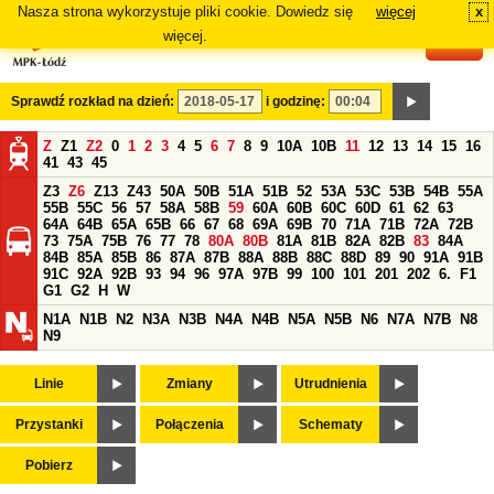
Nasza strona wykorzystuje pliki cookie. Dowiedz się
więcej
x
#
więcej.
Sprawdź rozkład na dzień:
i godzinę:
Z
Z1
Z2
0
1
2
3
4
5
6
7
8
9
10A
10B
11
12
13
14
15
16
41
43
45
Z3
Z6
Z13
Z43
50A
50B
51A
51B
52
53A
53C
53B
54B
55A
55B
55C
56
57
58A
58B
59
60A
60B
60C
60D
61
62
63
64A
64B
65A
65B
66
67
68
69A
69B
70
71A
71B
72A
72B
73
75A
75B
76
77
78
80A
80B
81A
81B
82A
82B
83
84A
84B
85A
85B
86
87A
87B
88A
88B
88C
88D
89
90
91A
91B
91C
92A
92B
93
94
96
97A
97B
99
100
101
201
202
6.
F1
G1
G2
H
W
N1A
N1B
N2
N3A
N3B
N4A
N4B
N5A
N5B
N6
N7A
N7B
N8
N9
Linie
Zmiany
Utrudnienia
Przystanki
Połączenia
Schematy
Pobierz