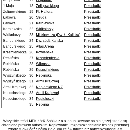
Kasprzaka
17.
Legionów
Przesiadki
1 Maja
18.
Żeligowskiego
Przesiadki
Żeligowskiego
19.
Pl. Hallera
Przesiadki
Łąkowa
20.
Struga
Przesiadki
Łąkowa
21.
Karolewska
Przesiadki
Karolewska
22.
Włókniarzy
Przesiadki
Włókniarzy
23.
Mickiewicza (Dw. Ł. Kaliska)
Przesiadki
Bandurskiego
24.
Dw. Łódź Kaliska
Przesiadki
Bandurskiego
25.
Atlas Arena
Przesiadki
Krzemieniecka
26.
Kowieńska
Przesiadki
Retkińska
27.
Krzemieniecka
Przesiadki
Retkińska
28.
Wileńska
Przesiadki
Retkińska
29.
Kusocińskiego
Przesiadki
Wyszyńskiego
30.
Retkińska
Przesiadki
Wyszyńskiego
31.
Armii Krajowej
Przesiadki
Armii Krajowej
32.
Napierskiego NŻ
Przesiadki
Kusocińskiego
33.
Armii Krajowej
Przesiadki
Kusocińskiego
34.
Popiełuszki
Przesiadki
35.
Retkinia
Wszystkie treści MPK-Łódź Spółka z o.o. opublikowane na niniejszej stronie są
chronione prawem autorskim. Kopiowanie i rozpowszechnianie ich bez pisemnej
zgody MPK-Łódź Spółka z o.o. dla celów innych niż potrzeby własne jest