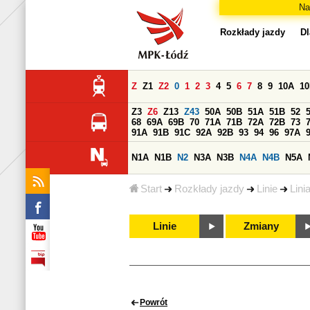
Na
Rozkłady jazdy
Dl
Z
Z1
Z2
0
1
2
3
4
5
6
7
8
9
10A
1
Z3
Z6
Z13
Z43
50A
50B
51A
51B
52
68
69A
69B
70
71A
71B
72A
72B
73
91A
91B
91C
92A
92B
93
94
96
97A
N1A
N1B
N2
N3A
N3B
N4A
N4B
N5A
Start
Rozkłady jazdy
Linie
Lini
Linie
Zmiany
Powrót