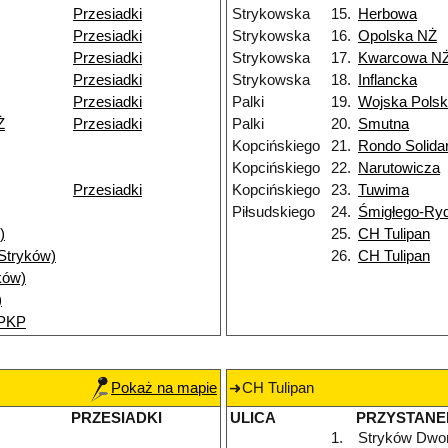
Przesiadki
Strykowska
15.
Herbowa
Przesiadki
Strykowska
16.
Opolska NŻ
Przesiadki
Strykowska
17.
Kwarcowa N
Przesiadki
Strykowska
18.
Inflancka
Przesiadki
Palki
19.
Wojska Polsk
Ż
Przesiadki
Palki
20.
Smutna
Kopcińskiego
21.
Rondo Solida
Kopcińskiego
22.
Narutowicza
Przesiadki
Kopcińskiego
23.
Tuwima
Piłsudskiego
24.
Śmigłego-Ry
)
25.
CH Tulipan
(Stryków)
26.
CH Tulipan
ków)
)
 PKP
Pokaż na mapie
CH Tulipan
PRZESIADKI
ULICA
PRZYSTANE
1.
Stryków Dwo