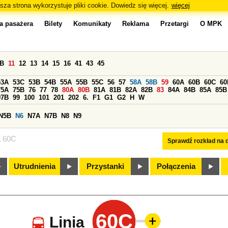
sza strona wykorzystuje pliki cookie. Dowiedz się więcej.
więcej
a pasażera
Bilety
Komunikaty
Reklama
Przetargi
O MPK
0B
11
12
13
14
15
16
41
43
45
53A
53C
53B
54B
55A
55B
55C
56
57
58A
58B
59
60A
60B
60C
60
75A
75B
76
77
78
80A
80B
81A
81B
82A
82B
83
84A
84B
85A
85B
97B
99
100
101
201
202
6.
F1
G1
G2
H
W
N5B
N6
N7A
N7B
N8
N9
a 60C
Sprawdź rozkład na d
Utrudnienia
Przystanki
Połączenia
60C
Linia