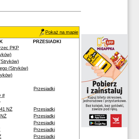
Pokaż na mapie
K
PRZESIADKI
rzec PKP
ryków)
(Stryków)
iego (Stryków)
ryków)
Przesiadki
 #
y
241 NŻ
Przesiadki
i NŻ
Przesiadki
Przesiadki
Ż
Przesiadki
Ż
Przesiadki