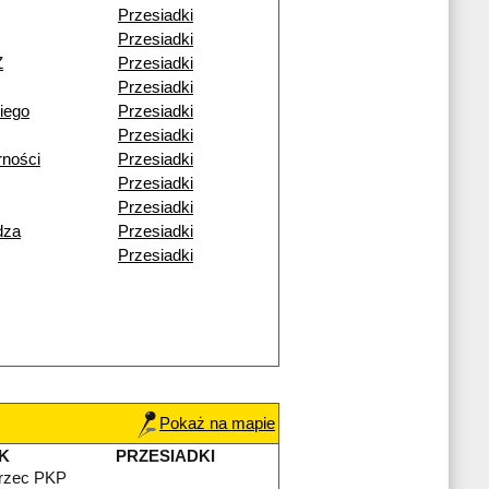
Przesiadki
Przesiadki
Ż
Przesiadki
Przesiadki
iego
Przesiadki
Przesiadki
rności
Przesiadki
Przesiadki
Przesiadki
dza
Przesiadki
Przesiadki
Pokaż na mapie
K
PRZESIADKI
rzec PKP