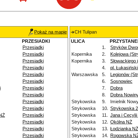
Pokaż na mapie
CH Tulipan
PRZESIADKI
ULICA
PRZYSTANE
Przesiadki
1.
Stryków Dwo
Przesiadki
Kopernika
2.
Kolejowa (St
Przesiadki
Kopernika
3.
Słowackiego 
Przesiadki
4.
pl. Łukasińsk
Przesiadki
Warszawska
5.
Legionów (St
Przesiadki
6.
Sosnowiec
i
Przesiadki
7.
Dobra
Przesiadki
8.
Dobra Nowiny
Przesiadki
Strykowska
9.
Imielnik Now
Przesiadki
Strykowska
10.
Strykowska 
 NŻ
Przesiadki
Strykowska
11.
Jana i Cecyli
Przesiadki
Strykowska
12.
Okólna NŻ
Przesiadki
Strykowska
13.
Łodzianka N
Przesiadki
Strykowska
14.
Rogowska N