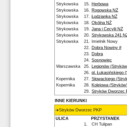
Strykowska
15.
Herbowa
Strykowska
16.
Rogowska NŻ
Strykowska
17.
Łodzianka NŻ
Strykowska
18.
Okólna NŻ
Strykowska
19.
Jana i Cecylii NŻ
Strykowska
20.
Strykowska 241 N
Strykowska
21.
Imielnik Nowy
22.
Dobra Nowiny #
23.
Dobra
24.
Sosnowiec
Warszawska
25.
Legionów (Stryków
26.
pl. Łukasińskiego 
Kopernika
27.
Słowackiego (Stry
Kopernika
28.
Kolejowa (Stryków
29.
Stryków Dworzec
INNE KIERUNKI
Stryków Dworzec PKP
ULICA
PRZYSTANEK
1.
CH Tulipan