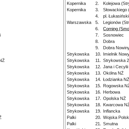
Kopernika
2.
Kolejowa (St
Kopernika
3.
Słowackiego 
4.
pl. Łukasińsk
Warszawska
5.
Legionów (St
6.
Corning (Smo
i
7.
Sosnowiec
8.
Dobra
9.
Dobra Nowiny
Strykowska
10.
Imielnik Now
 NŻ
Strykowska
11.
Strykowska 
Strykowska
12.
Jana i Cecyli
Strykowska
13.
Okólna NŻ
Strykowska
14.
Łodzianka N
Strykowska
15.
Rogowska N
Strykowska
16.
Herbowa
Strykowska
17.
Opolska NŻ
Strykowska
18.
Kwarcowa N
Strykowska
19.
Inflancka
Ż
Palki
20.
Wojska Polsk
Palki
21.
Smutna