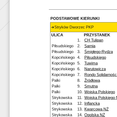
PODSTAWOWE KIERUNKI
Stryków Dworzec PKP
ULICA
PRZYSTANEK
1.
CH Tulipan
Piłsudskiego
2.
Sarnia
Piłsudskiego
3.
Śmigłego-Rydza
Kopcińskiego
4.
Piłsudskiego
Kopcińskiego
5.
Tuwima
Kopcińskiego
6.
Narutowicza
Kopcińskiego
7.
Rondo Solidarnośc
Palki
8.
Źródłowa
Palki
9.
Smutna
Palki
10.
Wojska Polskiego
Strykowska
11.
Wojska Polskiego
Strykowska
12.
Inflancka
Strykowska
13.
Kwarcowa NŻ
Strykowska
14.
Opolska NŻ