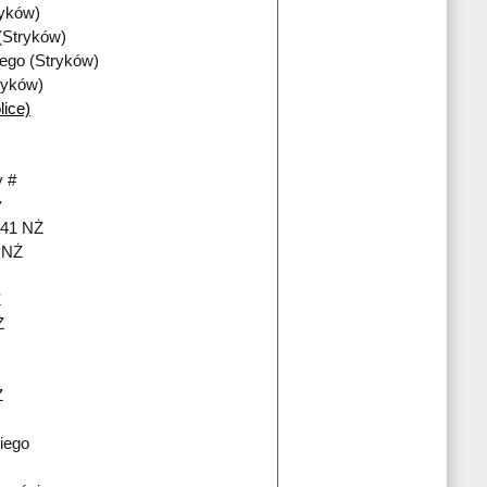
ryków)
(Stryków)
iego (Stryków)
ryków)
lice)
 #
y
241 NŻ
i NŻ
Ż
Ż
Ż
iego