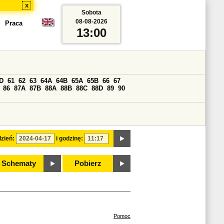
x
Sobota
08-08-2026
Praca
13:00
D
61
62
63
64A
64B
65A
65B
66
67
86
87A
87B
88A
88B
88C
88D
89
90
zień:
i godzinę:
Schematy
Pobierz
Pomoc