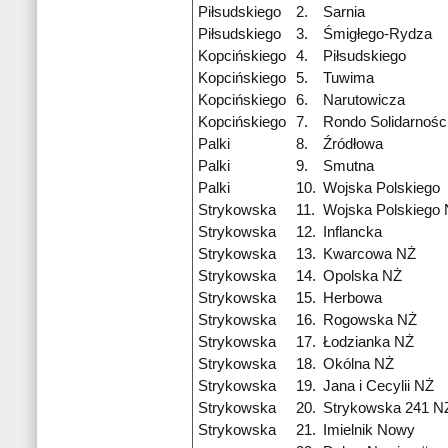
Piłsudskiego
2.
Sarnia
Piłsudskiego
3.
Śmigłego-Rydza
Kopcińskiego
4.
Piłsudskiego
Kopcińskiego
5.
Tuwima
Kopcińskiego
6.
Narutowicza
Kopcińskiego
7.
Rondo Solidarnośc
Palki
8.
Źródłowa
Palki
9.
Smutna
Palki
10.
Wojska Polskiego
Strykowska
11.
Wojska Polskiego
Strykowska
12.
Inflancka
Strykowska
13.
Kwarcowa NŻ
Strykowska
14.
Opolska NŻ
Strykowska
15.
Herbowa
Strykowska
16.
Rogowska NŻ
Strykowska
17.
Łodzianka NŻ
Strykowska
18.
Okólna NŻ
Strykowska
19.
Jana i Cecylii NŻ
Strykowska
20.
Strykowska 241 N
Strykowska
21.
Imielnik Nowy