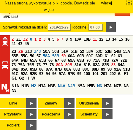
Nasza strona wykorzystuje pliki cookie. Dowiedz się
więcej
x
#
więcej.
Sprawdź rozkład na dzień:
i godzinę:
Z
Z1
Z2
0
1
2
3
4
5
6
7
8
9
10A
10B
11
12
13
14
15
16
41
43
45
Z3
Z6
Z13
Z43
50A
50B
51A
51B
52
53A
53C
53B
54B
55A
55B
55C
56
57
58A
58B
59
60A
60B
60C
60D
61
62
63
64A
64B
65A
65B
66
67
68
69A
69B
70
71A
71B
72A
72B
73
75A
75B
76
77
78
80A
80B
81A
81B
82A
82B
83
84A
84B
85A
85B
86
87A
87B
88A
88B
88C
88D
89
90
91A
91B
91C
92A
92B
93
94
96
97A
97B
99
100
101
201
202
6.
F1
G1
G2
H
W
N1A
N1B
N2
N3A
N3B
N4A
N4B
N5A
N5B
N6
N7A
N7B
N8
N9
Linie
Zmiany
Utrudnienia
Przystanki
Połączenia
Schematy
Pobierz