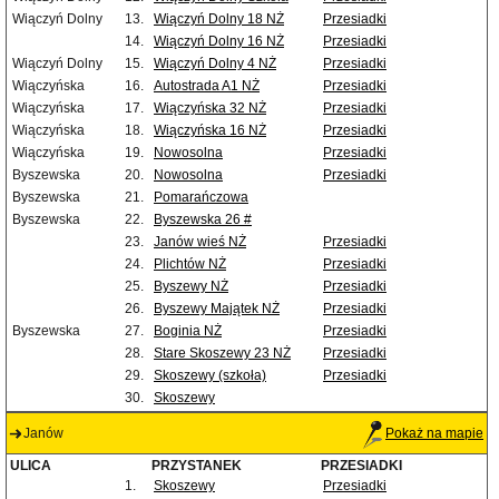
Wiączyń Dolny
13.
Wiączyń Dolny 18 NŻ
Przesiadki
14.
Wiączyń Dolny 16 NŻ
Przesiadki
Wiączyń Dolny
15.
Wiączyń Dolny 4 NŻ
Przesiadki
Wiączyńska
16.
Autostrada A1 NŻ
Przesiadki
Wiączyńska
17.
Wiączyńska 32 NŻ
Przesiadki
Wiączyńska
18.
Wiączyńska 16 NŻ
Przesiadki
Wiączyńska
19.
Nowosolna
Przesiadki
Byszewska
20.
Nowosolna
Przesiadki
Byszewska
21.
Pomarańczowa
Byszewska
22.
Byszewska 26 #
23.
Janów wieś NŻ
Przesiadki
24.
Plichtów NŻ
Przesiadki
25.
Byszewy NŻ
Przesiadki
26.
Byszewy Majątek NŻ
Przesiadki
Byszewska
27.
Boginia NŻ
Przesiadki
28.
Stare Skoszewy 23 NŻ
Przesiadki
29.
Skoszewy (szkoła)
Przesiadki
30.
Skoszewy
Janów
Pokaż na mapie
ULICA
PRZYSTANEK
PRZESIADKI
1.
Skoszewy
Przesiadki