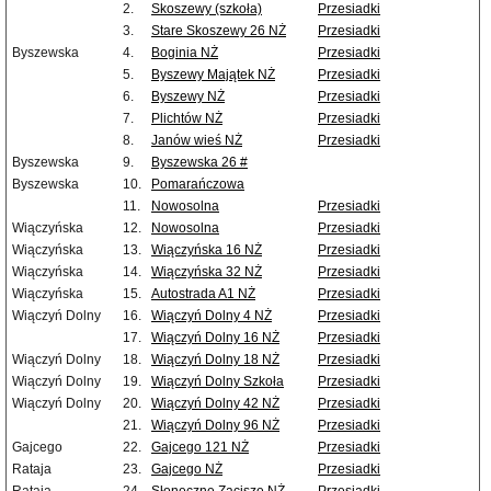
2.
Skoszewy (szkoła)
Przesiadki
3.
Stare Skoszewy 26 NŻ
Przesiadki
Byszewska
4.
Boginia NŻ
Przesiadki
5.
Byszewy Majątek NŻ
Przesiadki
6.
Byszewy NŻ
Przesiadki
7.
Plichtów NŻ
Przesiadki
8.
Janów wieś NŻ
Przesiadki
Byszewska
9.
Byszewska 26 #
Byszewska
10.
Pomarańczowa
11.
Nowosolna
Przesiadki
Wiączyńska
12.
Nowosolna
Przesiadki
Wiączyńska
13.
Wiączyńska 16 NŻ
Przesiadki
Wiączyńska
14.
Wiączyńska 32 NŻ
Przesiadki
Wiączyńska
15.
Autostrada A1 NŻ
Przesiadki
Wiączyń Dolny
16.
Wiączyń Dolny 4 NŻ
Przesiadki
17.
Wiączyń Dolny 16 NŻ
Przesiadki
Wiączyń Dolny
18.
Wiączyń Dolny 18 NŻ
Przesiadki
Wiączyń Dolny
19.
Wiączyń Dolny Szkoła
Przesiadki
Wiączyń Dolny
20.
Wiączyń Dolny 42 NŻ
Przesiadki
21.
Wiączyń Dolny 96 NŻ
Przesiadki
Gajcego
22.
Gajcego 121 NŻ
Przesiadki
Rataja
23.
Gajcego NŻ
Przesiadki