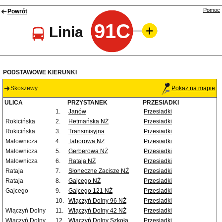
Pomoc
Powrót
91C
Linia
PODSTAWOWE KIERUNKI
Skoszewy
Pokaż na mapie
ULICA
PRZYSTANEK
PRZESIADKI
1.
Janów
Przesiadki
Rokicińska
2.
Hetmańska NŻ
Przesiadki
Rokicińska
3.
Transmisyjna
Przesiadki
Malownicza
4.
Taborowa NŻ
Przesiadki
Malownicza
5.
Gerberowa NŻ
Przesiadki
Malownicza
6.
Rataja NŻ
Przesiadki
Rataja
7.
Słoneczne Zacisze NŻ
Przesiadki
Rataja
8.
Gajcego NŻ
Przesiadki
Gajcego
9.
Gajcego 121 NŻ
Przesiadki
10.
Wiączyń Dolny 96 NŻ
Przesiadki
Wiączyń Dolny
11.
Wiączyń Dolny 42 NŻ
Przesiadki
Wiączyń Dolny
12.
Wiączyń Dolny Szkoła
Przesiadki