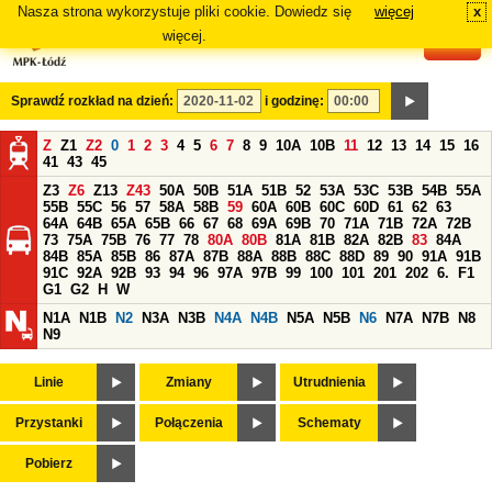
Nasza strona wykorzystuje pliki cookie. Dowiedz się
więcej
x
#
więcej.
Sprawdź rozkład na dzień:
i godzinę:
Z
Z1
Z2
0
1
2
3
4
5
6
7
8
9
10A
10B
11
12
13
14
15
16
41
43
45
Z3
Z6
Z13
Z43
50A
50B
51A
51B
52
53A
53C
53B
54B
55A
55B
55C
56
57
58A
58B
59
60A
60B
60C
60D
61
62
63
64A
64B
65A
65B
66
67
68
69A
69B
70
71A
71B
72A
72B
73
75A
75B
76
77
78
80A
80B
81A
81B
82A
82B
83
84A
84B
85A
85B
86
87A
87B
88A
88B
88C
88D
89
90
91A
91B
91C
92A
92B
93
94
96
97A
97B
99
100
101
201
202
6.
F1
G1
G2
H
W
N1A
N1B
N2
N3A
N3B
N4A
N4B
N5A
N5B
N6
N7A
N7B
N8
N9
Linie
Zmiany
Utrudnienia
Przystanki
Połączenia
Schematy
Pobierz