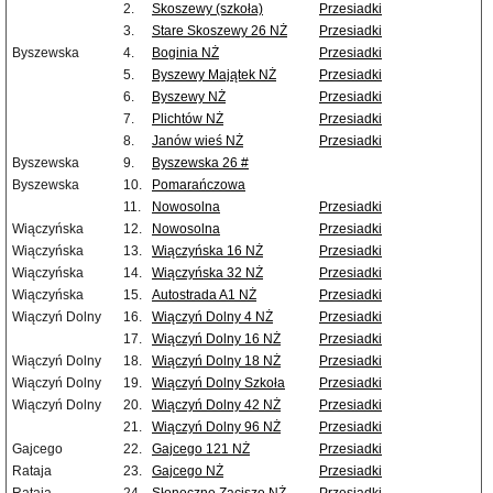
2.
Skoszewy (szkoła)
Przesiadki
3.
Stare Skoszewy 26 NŻ
Przesiadki
Byszewska
4.
Boginia NŻ
Przesiadki
5.
Byszewy Majątek NŻ
Przesiadki
6.
Byszewy NŻ
Przesiadki
7.
Plichtów NŻ
Przesiadki
8.
Janów wieś NŻ
Przesiadki
Byszewska
9.
Byszewska 26 #
Byszewska
10.
Pomarańczowa
11.
Nowosolna
Przesiadki
Wiączyńska
12.
Nowosolna
Przesiadki
Wiączyńska
13.
Wiączyńska 16 NŻ
Przesiadki
Wiączyńska
14.
Wiączyńska 32 NŻ
Przesiadki
Wiączyńska
15.
Autostrada A1 NŻ
Przesiadki
Wiączyń Dolny
16.
Wiączyń Dolny 4 NŻ
Przesiadki
17.
Wiączyń Dolny 16 NŻ
Przesiadki
Wiączyń Dolny
18.
Wiączyń Dolny 18 NŻ
Przesiadki
Wiączyń Dolny
19.
Wiączyń Dolny Szkoła
Przesiadki
Wiączyń Dolny
20.
Wiączyń Dolny 42 NŻ
Przesiadki
21.
Wiączyń Dolny 96 NŻ
Przesiadki
Gajcego
22.
Gajcego 121 NŻ
Przesiadki
Rataja
23.
Gajcego NŻ
Przesiadki