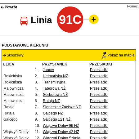
Pomoc
Powrót
91C
Linia
PODSTAWOWE KIERUNKI
Skoszewy
Pokaż na mapie
ULICA
PRZYSTANEK
PRZESIADKI
1.
Janów
Przesiadki
Rokicińska
2.
Hetmańska NŻ
Przesiadki
Rokicińska
3.
Transmisyjna
Przesiadki
Malownicza
4.
Taborowa NŻ
Przesiadki
Malownicza
5.
Gerberowa NŻ
Przesiadki
Malownicza
6.
Rataja NŻ
Przesiadki
Rataja
7.
Słoneczne Zacisze NŻ
Przesiadki
Rataja
8.
Gajcego NŻ
Przesiadki
Gajcego
9.
Gajcego 121 NŻ
Przesiadki
10.
Wiączyń Dolny 96 NŻ
Przesiadki
Wiączyń Dolny
11.
Wiączyń Dolny 42 NŻ
Przesiadki
Wiączyń Dolny
12.
Wiączyń Dolny Szkoła
Przesiadki