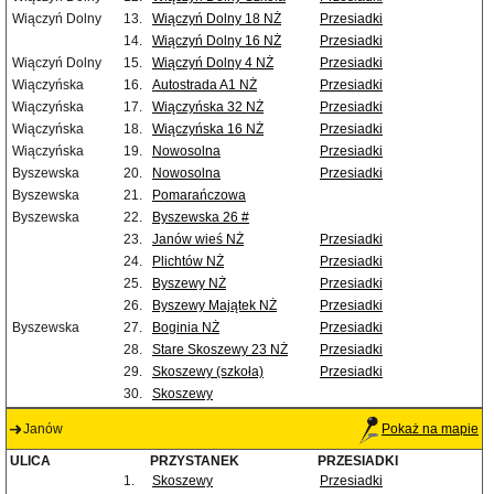
Wiączyń Dolny
13.
Wiączyń Dolny 18 NŻ
Przesiadki
14.
Wiączyń Dolny 16 NŻ
Przesiadki
Wiączyń Dolny
15.
Wiączyń Dolny 4 NŻ
Przesiadki
Wiączyńska
16.
Autostrada A1 NŻ
Przesiadki
Wiączyńska
17.
Wiączyńska 32 NŻ
Przesiadki
Wiączyńska
18.
Wiączyńska 16 NŻ
Przesiadki
Wiączyńska
19.
Nowosolna
Przesiadki
Byszewska
20.
Nowosolna
Przesiadki
Byszewska
21.
Pomarańczowa
Byszewska
22.
Byszewska 26 #
23.
Janów wieś NŻ
Przesiadki
24.
Plichtów NŻ
Przesiadki
25.
Byszewy NŻ
Przesiadki
26.
Byszewy Majątek NŻ
Przesiadki
Byszewska
27.
Boginia NŻ
Przesiadki
28.
Stare Skoszewy 23 NŻ
Przesiadki
29.
Skoszewy (szkoła)
Przesiadki
30.
Skoszewy
Janów
Pokaż na mapie
ULICA
PRZYSTANEK
PRZESIADKI
1.
Skoszewy
Przesiadki