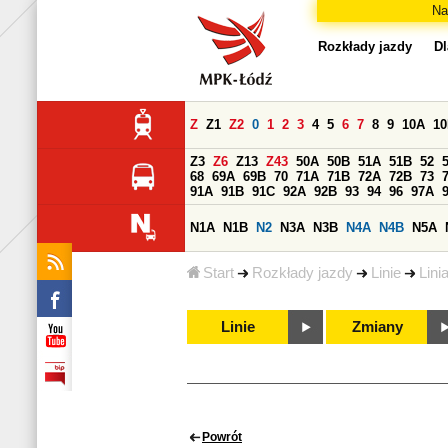
Na
Rozkłady jazdy
Dl
Z
Z1
Z2
0
1
2
3
4
5
6
7
8
9
10A
1
Z3
Z6
Z13
Z43
50A
50B
51A
51B
52
68
69A
69B
70
71A
71B
72A
72B
73
91A
91B
91C
92A
92B
93
94
96
97A
N1A
N1B
N2
N3A
N3B
N4A
N4B
N5A
Start
Rozkłady jazdy
Linie
Lini
Linie
Zmiany
Powrót