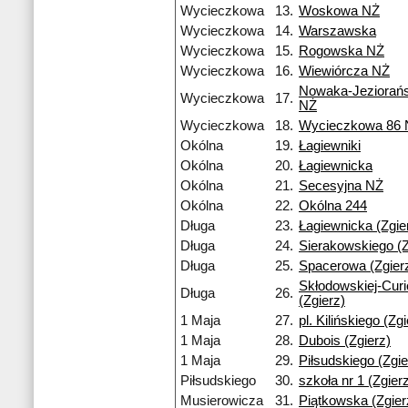
Wycieczkowa
13.
Woskowa NŻ
Wycieczkowa
14.
Warszawska
Wycieczkowa
15.
Rogowska NŻ
Wycieczkowa
16.
Wiewiórcza NŻ
Nowaka-Jeziorań
Wycieczkowa
17.
NŻ
Wycieczkowa
18.
Wycieczkowa 86 
Okólna
19.
Łagiewniki
Okólna
20.
Łagiewnicka
Okólna
21.
Secesyjna NŻ
Okólna
22.
Okólna 244
Długa
23.
Łagiewnicka (Zgie
Długa
24.
Sierakowskiego (Z
Długa
25.
Spacerowa (Zgier
Skłodowskiej-Curi
Długa
26.
(Zgierz)
1 Maja
27.
pl. Kilińskiego (Zgi
1 Maja
28.
Dubois (Zgierz)
1 Maja
29.
Piłsudskiego (Zgie
Piłsudskiego
30.
szkoła nr 1 (Zgier
Musierowicza
31.
Piątkowska (Zgier