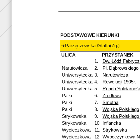
PODSTAWOWE KIERUNKI
Parzęczewska /Staffa(Zg.)
ULICA
PRZYSTANEK
1.
Dw. Łódź Fabrycz
Narutowicza
2.
Pl. Dąbrowskiego
Uniwersytecka
3.
Narutowicza
Uniwersytecka
4.
Rewolucji 1905r.
Uniwersytecka
5.
Rondo Solidarnośc
Palki
6.
Źródłowa
Palki
7.
Smutna
Palki
8.
Wojska Polskiego
Strykowska
9.
Wojska Polskiego
Strykowska
10.
Inflancka
Wycieczkowa
11.
Strykowska
Wycieczkowa
12.
Wypoczynkowa 