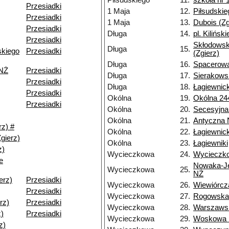
Piłsudskiego
11.
szkoła nr 1
Przesiadki
1 Maja
12.
Piłsudskie
Przesiadki
1 Maja
13.
Dubois (Zg
Przesiadki
Długa
14.
pl. Kilińsk
Przesiadki
Skłodowski
Długa
15.
skiego
Przesiadki
(Zgierz)
Długa
16.
Spacerowa
NŻ
Przesiadki
Długa
17.
Sierakowsk
Przesiadki
Długa
18.
Łagiewnick
Przesiadki
Okólna
19.
Okólna 24
Przesiadki
Okólna
20.
Secesyjna
Okólna
21.
Antyczna
rz) #
Okólna
22.
Łagiewnic
gierz)
Okólna
23.
Łagiewniki
z)
Wycieczkowa
24.
Wycieczk
e
Nowaka-Je
Wycieczkowa
25.
NŻ
erz)
Przesiadki
Wycieczkowa
26.
Wiewiórcz
Przesiadki
Wycieczkowa
27.
Rogowska
rz)
Przesiadki
Wycieczkowa
28.
Warszaws
z)
Przesiadki
Wycieczkowa
29.
Woskowa
z)