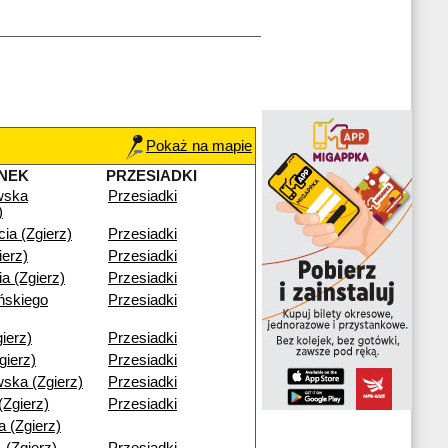
Pokaż na mapie
NEK
PRZESIADKI
wska
Przesiadki
)
cia (Zgierz)
Przesiadki
ierz)
Przesiadki
a (Zgierz)
Przesiadki
ńskiego
Przesiadki
ierz)
Przesiadki
gierz)
Przesiadki
ska (Zgierz)
Przesiadki
Zgierz)
Przesiadki
 (Zgierz)