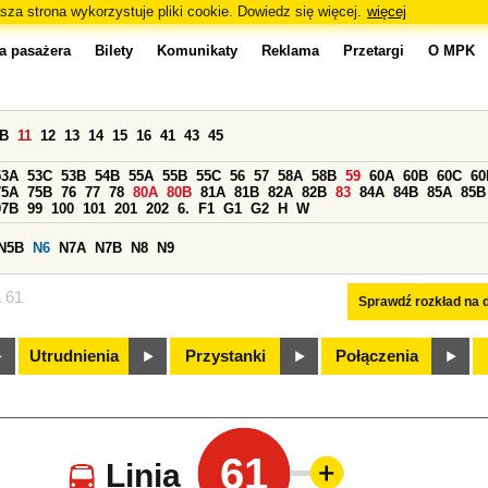
sza strona wykorzystuje pliki cookie. Dowiedz się więcej.
więcej
a pasażera
Bilety
Komunikaty
Reklama
Przetargi
O MPK
0B
11
12
13
14
15
16
41
43
45
53A
53C
53B
54B
55A
55B
55C
56
57
58A
58B
59
60A
60B
60C
60
75A
75B
76
77
78
80A
80B
81A
81B
82A
82B
83
84A
84B
85A
85B
97B
99
100
101
201
202
6.
F1
G1
G2
H
W
N5B
N6
N7A
N7B
N8
N9
a 61
Sprawdź rozkład na d
Utrudnienia
Przystanki
Połączenia
61
Linia