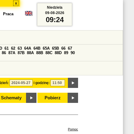
x
Niedziela
09-08-2026
Praca
09:24
D
61
62
63
64A
64B
65A
65B
66
67
86
87A
87B
88A
88B
88C
88D
89
90
zień:
i godzinę:
Schematy
Pobierz
Pomoc