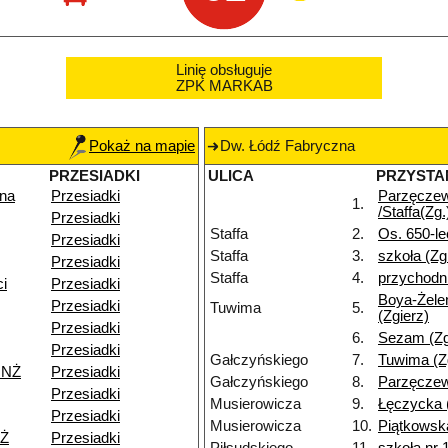
Linię obsługuje
ZPK MARKAB
Pokaż na mapie
Dw. Łódź Fabryczna
PRZESIADKI
ULICA
PRZYSTA
na
Przesiadki
Parzęcze
1.
/Staffa(Zg.
Przesiadki
Staffa
2.
Os. 650-le
Przesiadki
Staffa
3.
szkoła (Zg
Przesiadki
Staffa
4.
przychodni
i
Przesiadki
Boya-Żele
Przesiadki
Tuwima
5.
(Zgierz)
Przesiadki
6.
Sezam (Zg
Przesiadki
Gałczyńskiego
7.
Tuwima (Z
 NŻ
Przesiadki
Gałczyńskiego
8.
Parzęczew
Przesiadki
Musierowicza
9.
Łęczycka (
Przesiadki
Musierowicza
10.
Piątkowska
NŻ
Przesiadki