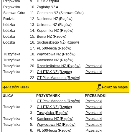
Rzgowska
9.
ICZMP szpital
Rzgowska
10.
Zagłoby NŻ #
Starowa Góra
11.
Centralna NŻ (Starowa Góra)
Rudzka
12.
Nasienna NŻ (Rzgów)
Łódzka
13.
Ustronna NŻ (Rzgów)
Łódzka
14.
Kopernika NŻ (Rzgów)
Łódzka
15.
Bema NŻ (Rzgów)
Łódzka
16.
Sucharskiego NŻ (Rzgów)
17.
Pl. 500-lecia (Rzgów)
Tuszyńska
18.
Wąwozowa NŻ (Rzgów)
Tuszyńska
19.
Kamienna NŻ (Rzgów)
Tuszyńska
20.
Rzemieślnicza NŻ (Rzgów)
Przesiadki
Tuszyńska
21.
CH PTAK NŻ (Rzgów)
Przesiadki
22.
CT Ptak Mandoria (Rzgów)
Piastów Kurak
Pokaż na mapie
ULICA
PRZYSTANEK
PRZESIADKI
1.
CT Ptak Mandoria (Rzgów)
Przesiadki
Tuszyńska
2.
CH PTAK NŻ (Rzgów)
Przesiadki
3.
Tuszyńska (Rzgów)
Przesiadki
Tuszyńska
4.
Kamienna NŻ (Rzgów)
Przesiadki
Tuszyńska
5.
Wąwozowa NŻ (Rzgów)
Przesiadki
6.
Pl. 500-lecia (Rzgów)
Przesiadki