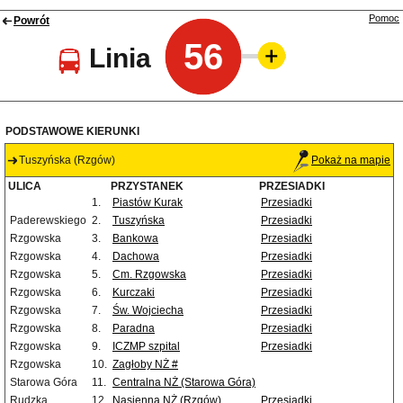
Pomoc
Powrót
56
Linia
PODSTAWOWE KIERUNKI
Tuszyńska (Rzgów)
Pokaż na mapie
ULICA
PRZYSTANEK
PRZESIADKI
1.
Piastów Kurak
Przesiadki
Paderewskiego
2.
Tuszyńska
Przesiadki
Rzgowska
3.
Bankowa
Przesiadki
Rzgowska
4.
Dachowa
Przesiadki
Rzgowska
5.
Cm. Rzgowska
Przesiadki
Rzgowska
6.
Kurczaki
Przesiadki
Rzgowska
7.
Św. Wojciecha
Przesiadki
Rzgowska
8.
Paradna
Przesiadki
Rzgowska
9.
ICZMP szpital
Przesiadki
Rzgowska
10.
Zagłoby NŻ #
Starowa Góra
11.
Centralna NŻ (Starowa Góra)
Rudzka
12.
Nasienna NŻ (Rzgów)
Przesiadki