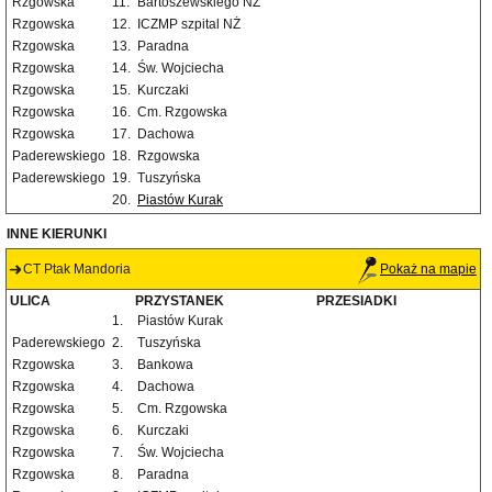
Rzgowska
11.
Bartoszewskiego NŻ
Rzgowska
12.
ICZMP szpital NŻ
Rzgowska
13.
Paradna
Rzgowska
14.
Św. Wojciecha
Rzgowska
15.
Kurczaki
Rzgowska
16.
Cm. Rzgowska
Rzgowska
17.
Dachowa
Paderewskiego
18.
Rzgowska
Paderewskiego
19.
Tuszyńska
20.
Piastów Kurak
INNE KIERUNKI
CT Ptak Mandoria
Pokaż na mapie
ULICA
PRZYSTANEK
PRZESIADKI
1.
Piastów Kurak
Paderewskiego
2.
Tuszyńska
Rzgowska
3.
Bankowa
Rzgowska
4.
Dachowa
Rzgowska
5.
Cm. Rzgowska
Rzgowska
6.
Kurczaki
Rzgowska
7.
Św. Wojciecha
Rzgowska
8.
Paradna