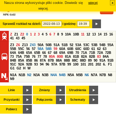
Nasza strona wykorzystuje pliki cookie. Dowiedz się
więcej
x
#
więcej.
Sprawdź rozkład na dzień:
i godzinę:
Z
Z1
Z2
0
1
2
3
4
5
6
7
8
9
10A
10B
11
12
13
14
15
16
41
43
45
Z3
Z6
Z13
Z43
50A
50B
51A
51B
52
53A
53C
53B
54B
55A
55B
55C
56
57
58A
58B
59
60A
60B
60C
60D
61
62
63
64A
64B
65A
65B
66
67
68
69A
69B
70
71A
71B
72A
72B
73
75A
75B
76
77
78
80A
80B
81A
81B
82A
82B
83
84A
84B
85A
85B
86
87A
87B
88A
88B
88C
88D
89
90
91A
91B
91C
92A
92B
93
94
96
97A
97B
99
100
101
201
202
6.
F1
G1
G2
H
W
N1A
N1B
N2
N3A
N3B
N4A
N4B
N5A
N5B
N6
N7A
N7B
N8
N9
Linie
Zmiany
Utrudnienia
Przystanki
Połączenia
Schematy
Pobierz