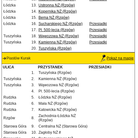
Łódzka
13.
Ustronna NŻ (Rzgów)
Łódzka
14.
Kopernika NŻ (Rzgów)
Łódzka
15.
Bema NŻ (Rzgów)
Łódzka
16.
Sucharskiego NŻ (Rzgów)
Przesiadki
17.
Pl. 500-lecia (Rzgów)
Przesiadki
Tuszyńska
18.
Wąwozowa NŻ (Rzgów)
Przesiadki
Tuszyńska
19.
Kamienna NŻ (Rzgów)
Przesiadki
20.
Tuszyńska (Rzgów)
Piastów Kurak
Pokaż na mapie
ULICA
PRZYSTANEK
PRZESIADKI
1.
Tuszyńska (Rzgów)
Tuszyńska
2.
Kamienna NŻ (Rzgów)
Tuszyńska
3.
Wąwozowa NŻ (Rzgów)
4.
Pl. 500-lecia (Rzgów)
Rudzka
5.
Łódzka NŻ (Rzgów)
Rudzka
6.
Mała NŻ (Rzgów)
Rudzka
7.
Katowicka NŻ (Rzgów)
Zachodnia-Łódzka NŻ
Rzgów
8.
(Rzgów)
Starowa Góra
9.
Centralna NŻ (Starowa Góra)
Starowa Góra
10.
Zagłoby NŻ #