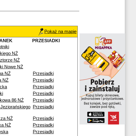
Pokaż na mapie
TANEK
PRZESIADKI
tniki
kiego NŻ
ztorze NŻ
iki Nowe NŻ
na NŻ
Przesiadki
a NŻ
Przesiadki
icka
Przesiadki
ki
Przesiadki
kowa 86 NŻ
Przesiadki
Jeziorańskiego
Przesiadki
cza NŻ
Przesiadki
ka NŻ
Przesiadki
wska
Przesiadki