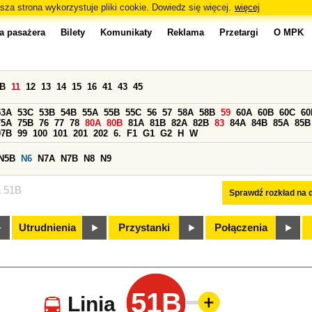
sza strona wykorzystuje pliki cookie. Dowiedz się więcej.
więcej
a pasażera
Bilety
Komunikaty
Reklama
Przetargi
O MPK
0B
11
12
13
14
15
16
41
43
45
53A
53C
53B
54B
55A
55B
55C
56
57
58A
58B
59
60A
60B
60C
60
75A
75B
76
77
78
80A
80B
81A
81B
82A
82B
83
84A
84B
85A
85B
97B
99
100
101
201
202
6.
F1
G1
G2
H
W
N5B
N6
N7A
N7B
N8
N9
a 51B
Sprawdź rozkład na d
Utrudnienia
Przystanki
Połączenia
51B
Linia