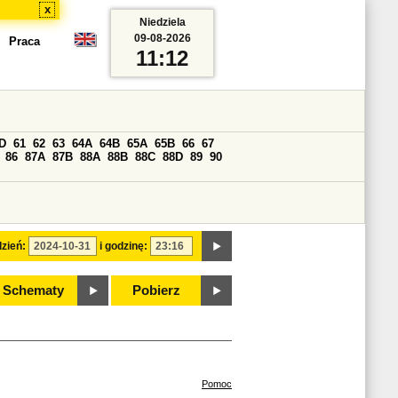
x
Niedziela
09-08-2026
Praca
11:12
D
61
62
63
64A
64B
65A
65B
66
67
86
87A
87B
88A
88B
88C
88D
89
90
zień:
i godzinę:
Schematy
Pobierz
Pomoc