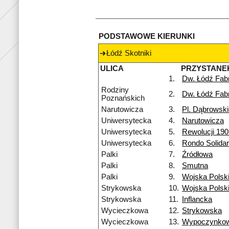
PODSTAWOWE KIERUNKI
Łódź Skotniki
ULICA
PRZYSTANE
1.
Dw. Łódź Fab
Rodziny
2.
Dw. Łódź Fab
Poznańskich
Narutowicza
3.
Pl. Dąbrowsk
Uniwersytecka
4.
Narutowicza
Uniwersytecka
5.
Rewolucji 190
Uniwersytecka
6.
Rondo Solidar
Palki
7.
Źródłowa
Palki
8.
Smutna
Palki
9.
Wojska Polsk
Strykowska
10.
Wojska Polsk
Strykowska
11.
Inflancka
Wycieczkowa
12.
Strykowska
Wycieczkowa
13.
Wypoczynko