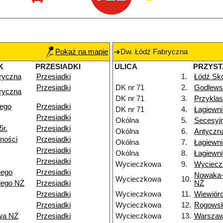
Pokaż na mapie
Dw. Łódź Fabryczna
K
PRZESIADKI
ULICA
PRZYS
ryczna
Przesiadki
1.
Łódź Sko
Przesiadki
DK nr 71
2.
Godlews
ryczna
DK nr 71
3.
Przyklas
iego
Przesiadki
DK nr 71
4.
Łagiewn
Przesiadki
Okólna
5.
Secesyj
5r.
Przesiadki
Okólna
6.
Antyczn
ności
Przesiadki
Okólna
7.
Łagiewn
Przesiadki
Okólna
8.
Łagiewni
Przesiadki
Wycieczkowa
9.
Wyciecz
iego
Przesiadki
Nowaka-
Wycieczkowa
10.
iego NŻ
Przesiadki
NŻ
Przesiadki
Wycieczkowa
11.
Wiewiór
Przesiadki
Wycieczkowa
12.
Rogows
wa NŻ
Przesiadki
Wycieczkowa
13.
Warsza