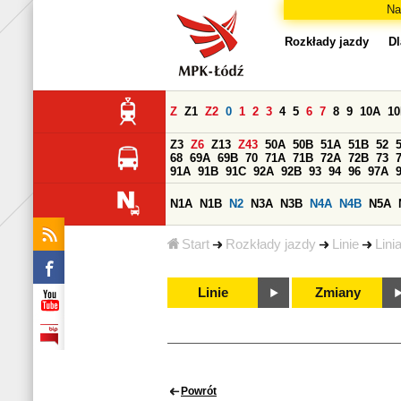
Na
Rozkłady jazdy
Dl
Z
Z1
Z2
0
1
2
3
4
5
6
7
8
9
10A
1
Z3
Z6
Z13
Z43
50A
50B
51A
51B
52
68
69A
69B
70
71A
71B
72A
72B
73
91A
91B
91C
92A
92B
93
94
96
97A
N1A
N1B
N2
N3A
N3B
N4A
N4B
N5A
Start
Rozkłady jazdy
Linie
Lini
Linie
Zmiany
Powrót