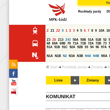
Na
Rozkłady jazdy
Dl
Z
Z1
Z2
0
1
2
3
4
5
6
7
8
9
10A
1
Z3
Z6
Z13
Z43
50A
50B
51A
51B
52
68
69A
69B
70
71A
71B
72A
72B
73
91A
91B
91C
92A
92B
93
94
96
97A
N1A
N1B
N2
N3A
N3B
N4A
N4B
N5A
Start
Rozkłady jazdy
Zmiany
K
Linie
Zmiany
KOMUNIKAT