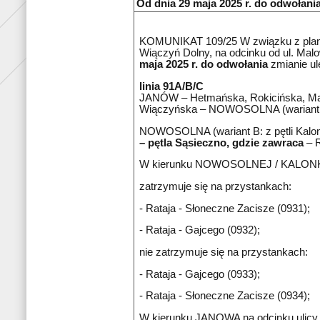
Od dnia 29 maja 2025 r. do odwołania 
KOMUNIKAT 109/25 W związku z plano
Wiączyń Dolny, na odcinku od ul. Malo
maja 2025 r. do odwołania
zmianie ul
linia 91A/B/C
JANÓW – Hetmańska, Rokicińska, Ma
Wiączyńska – NOWOSOLNA (wariant B: d
NOWOSOLNA (wariant B: z pętli Kalon
– pętla Sąsieczno, gdzie zawraca
– R
W kierunku NOWOSOLNEJ / KALONKI 
zatrzymuje się na przystankach:
- Rataja - Słoneczne Zacisze (0931);
- Rataja - Gajcego (0932);
nie zatrzymuje się na przystankach:
- Rataja - Gajcego (0933);
- Rataja - Słoneczne Zacisze (0934);
W kierunku JANOWA na odcinku ulicy 