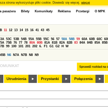
sza strona wykorzystuje pliki cookie. Dowiedz się więcej.
więcej
a pasażera
Bilety
Komunikaty
Reklama
Przetargi
O MPK
0B
11
12
13
14
15
16
41
43
45
53A
53C
53B
54B
55A
55B
55C
56
57
58A
58B
59
60A
60B
60C
60
75A
75B
76
77
78
80A
80B
81A
81B
82A
82B
83
84A
84B
85A
85B
97B
99
100
101
201
202
6.
F1
G1
G2
H
W
N5B
N6
N7A
N7B
N8
N9
OMUNIKAT
Sprawdź rozkład na d
Utrudnienia
Przystanki
Połączenia