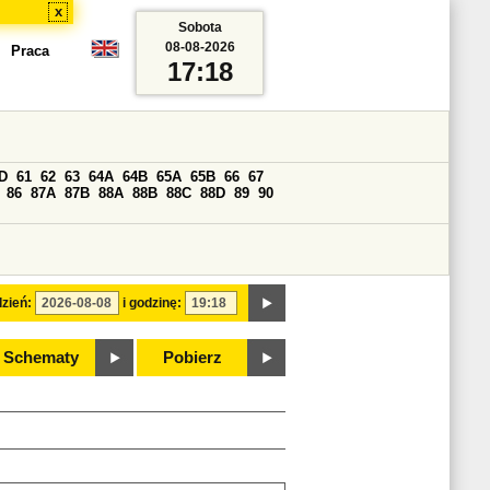
x
Sobota
08-08-2026
Praca
17:18
D
61
62
63
64A
64B
65A
65B
66
67
86
87A
87B
88A
88B
88C
88D
89
90
zień:
i godzinę:
Schematy
Pobierz