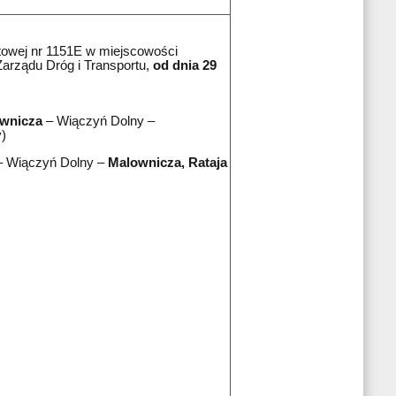
owej nr 1151E w miejscowości
Zarządu Dróg i Transportu,
od dnia 29
ownicza
– Wiączyń Dolny –
)
 – Wiączyń Dolny –
Malownicza, Rataja