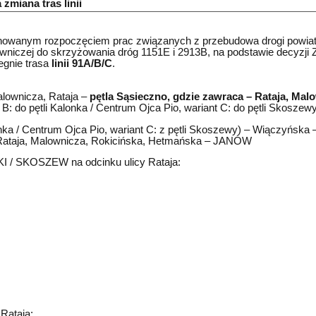
zmiana tras linii
wanym rozpoczęciem prac związanych z przebudowa drogi powiat
wniczej do skrzyżowania dróg 1151E i 2913B, na podstawie decyzji 
egnie trasa
linii 91A/B/C
.
lownicza, Rataja –
pętla Sąsieczno, gdzie zawraca – Rataja, Mal
o pętli Kalonka / Centrum Ojca Pio, wariant C: do pętli Skoszewy
ka / Centrum Ojca Pio, wariant C: z pętli Skoszewy) – Wiączyńska
ataja, Malownicza, Rokicińska, Hetmańska – JANÓW
/ SKOSZEW na odcinku ulicy Rataja:
Rataja: