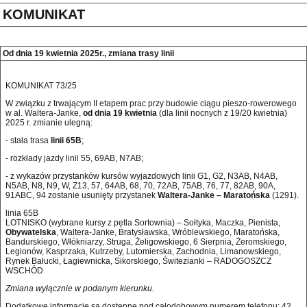
KOMUNIKAT
Od dnia 19 kwietnia 2025r., zmiana trasy linii
KOMUNIKAT 73/25
W związku z trwającym II etapem prac przy budowie ciągu pieszo-rowerowego
w al. Waltera-Janke,
od dnia 19 kwietnia
(dla linii nocnych z 19/20 kwietnia)
2025 r. zmianie ulegną:
- stała trasa
linii 65B
;
- rozkłady jazdy linii 55, 69AB, N7AB;
- z wykazów przystanków kursów wyjazdowych linii G1, G2, N3AB, N4AB,
N5AB, N8, N9, W, Z13, 57, 64AB, 68, 70, 72AB, 75AB, 76, 77, 82AB, 90A,
91ABC, 94 zostanie usunięty przystanek
Waltera-Janke – Maratońska
(1291).
linia 65B
LOTNISKO (wybrane kursy z pętla Sortownia) – Sołtyka, Maczka, Pienista,
Obywatelska
, Waltera-Janke, Bratysławska, Wróblewskiego, Maratońska,
Bandurskiego, Włókniarzy, Struga, Żeligowskiego, 6 Sierpnia, Żeromskiego,
Legionów, Kasprzaka, Kutrzeby, Lutomierska, Zachodnia, Limanowskiego,
Rynek Bałucki, Łagiewnicka, Sikorskiego, Świtezianki – RADOGOSZCZ
WSCHÓD
Zmiana wyłącznie w podanym kierunku.
Dodatkowe informacje są dostępne pod całodobowym numerem telefonu: 42 