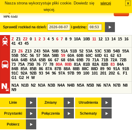
Nasza strona wykorzystuje pliki cookie. Dowiedz się
więcej
x
#
więcej.
Sprawdź rozkład na dzień:
i godzinę:
Z
Z1
Z2
0
1
2
3
4
5
6
7
8
9
10A
10B
11
12
13
14
15
16
41
43
45
Z3
Z6
Z13
Z43
50A
50B
51A
51B
52
53A
53C
53B
54B
55A
55B
55C
56
57
58A
58B
59
60A
60B
60C
60D
61
62
63
64A
64B
65A
65B
66
67
68
69A
69B
70
71A
71B
72A
72B
73
75A
75B
76
77
78
80A
80B
81A
81B
82A
82B
83
84A
84B
85A
85B
86
87A
87B
88A
88B
88C
88D
89
90
91A
91B
91C
92A
92B
93
94
96
97A
97B
99
100
101
201
202
6.
F1
G1
G2
H
W
N1A
N1B
N2
N3A
N3B
N4A
N4B
N5A
N5B
N6
N7A
N7B
N8
N9
Linie
Zmiany
Utrudnienia
Przystanki
Połączenia
Schematy
Pobierz