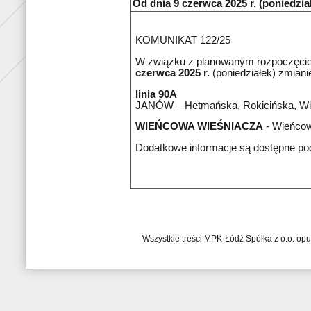
Od dnia 9 czerwca 2025 r. (poniedział
KOMUNIKAT 122/25
W związku z planowanym rozpoczęciem 
czerwca 2025 r.
(poniedziałek) zmiani
linia 90A
JANÓW – Hetmańska, Rokicińska, Wi
WIEŃCOWA WIEŚNIACZA
- Wieńco
Dodatkowe informacje są dostępne po
Wszystkie treści MPK-Łódź Spółka z o.o. op