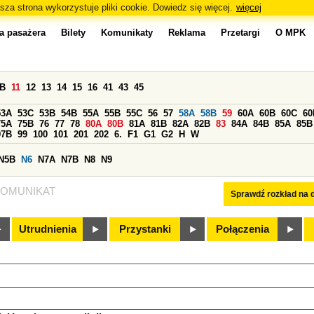
sza strona wykorzystuje pliki cookie. Dowiedz się więcej.
więcej
a pasażera
Bilety
Komunikaty
Reklama
Przetargi
O MPK
0B
11
12
13
14
15
16
41
43
45
53A
53C
53B
54B
55A
55B
55C
56
57
58A
58B
59
60A
60B
60C
60
75A
75B
76
77
78
80A
80B
81A
81B
82A
82B
83
84A
84B
85A
85B
97B
99
100
101
201
202
6.
F1
G1
G2
H
W
N5B
N6
N7A
N7B
N8
N9
OMUNIKAT
Sprawdź rozkład na d
Utrudnienia
Przystanki
Połączenia