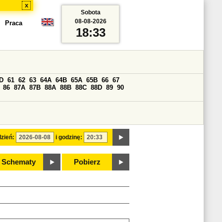
x
Sobota
08-08-2026
Praca
18:33
D
61
62
63
64A
64B
65A
65B
66
67
86
87A
87B
88A
88B
88C
88D
89
90
zień:
i godzinę:
Schematy
Pobierz