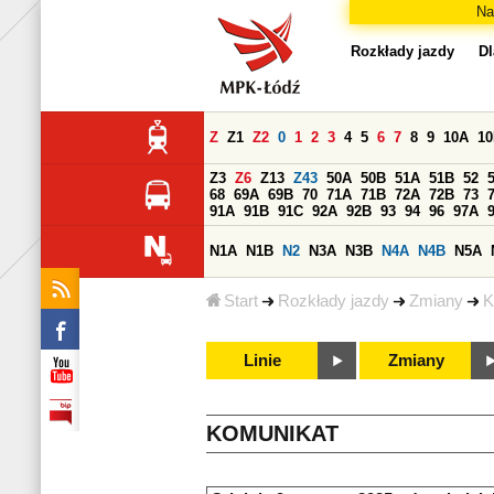
Na
Rozkłady jazdy
Dl
Z
Z1
Z2
0
1
2
3
4
5
6
7
8
9
10A
1
Z3
Z6
Z13
Z43
50A
50B
51A
51B
52
68
69A
69B
70
71A
71B
72A
72B
73
91A
91B
91C
92A
92B
93
94
96
97A
N1A
N1B
N2
N3A
N3B
N4A
N4B
N5A
Start
Rozkłady jazdy
Zmiany
K
Linie
Zmiany
KOMUNIKAT