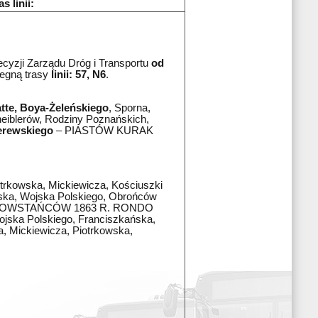
s linii:
cyzji Zarządu Dróg i Transportu
od
legną trasy
linii: 57, N6
.
tte, Boya-Żeleńskiego
, Sporna,
heiblerów, Rodziny Poznańskich,
erewskiego
– PIASTÓW KURAK
rkowska, Mickiewicza, Kościuszki
ańska, Wojska Polskiego, Obrońców
 POWSTAŃCÓW 1863 R. RONDO
ojska Polskiego, Franciszkańska,
, Mickiewicza, Piotrkowska,