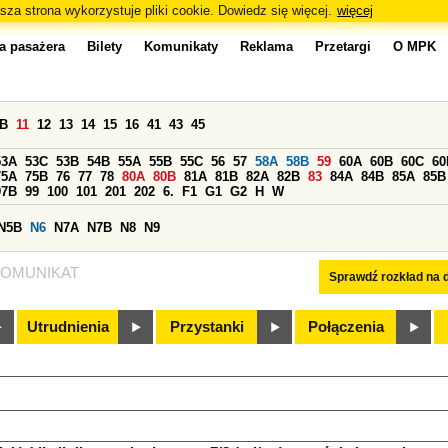
sza strona wykorzystuje pliki cookie. Dowiedz się więcej.
więcej
a pasażera
Bilety
Komunikaty
Reklama
Przetargi
O MPK
0B
11
12
13
14
15
16
41
43
45
53A
53C
53B
54B
55A
55B
55C
56
57
58A
58B
59
60A
60B
60C
60
75A
75B
76
77
78
80A
80B
81A
81B
82A
82B
83
84A
84B
85A
85B
97B
99
100
101
201
202
6.
F1
G1
G2
H
W
N5B
N6
N7A
N7B
N8
N9
OMUNIKAT
Sprawdź rozkład na d
Utrudnienia
Przystanki
Połączenia