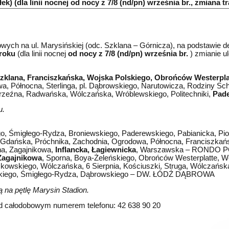
k) (dla linii nocnej od nocy z 7/8 (nd/pn) września br., zmiana tra
ych na ul. Marysińskiej (odc. Szklana – Górnicza), na podstawie de
 roku
(dla linii nocnej
od nocy z 7/8 (nd/pn) września br.
) zmianie u
zklana, Franciszkańska, Wojska Polskiego, Obrońców Westerpla
a, Północna, Sterlinga, pl. Dąbrowskiego, Narutowicza, Rodziny Sc
 Brzeźna, Radwańska, Wólczańska, Wróblewskiego, Politechniki,
Pad
u.
migłego-Rydza, Broniewskiego, Paderewskiego, Pabianicka, Piot
nia, Gdańska, Próchnika, Zachodnia, Ogrodowa, Północna, Franciszk
na, Zagajnikowa,
Inflancka, Łagiewnicka
, Warszawska – RONDO
 Zagajnikowa
, Sporna, Boya-Żeleńskiego, Obrońców Westerplatte, W
owskiego, Wólczańska, 6 Sierpnia, Kościuszki, Struga, Wólczańska
wskiego, Śmigłego-Rydza, Dąbrowskiego – DW. ŁÓDŹ DĄBROWA
 na pętlę Marysin Stadion.
d całodobowym numerem telefonu: 42 638 90 20 