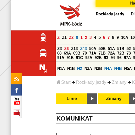
Na
Rozkłady jazdy
Dl
Z
Z1
Z2
0
1
2
3
4
5
6
7
8
9
10A
1
Z3
Z6
Z13
Z43
50A
50B
51A
51B
52
68
69A
69B
70
71A
71B
72A
72B
73
91A
91B
91C
92A
92B
93
94
96
97A
N1A
N1B
N2
N3A
N3B
N4A
N4B
N5A
Start
Rozkłady jazdy
Zmiany
K
Linie
Zmiany
KOMUNIKAT