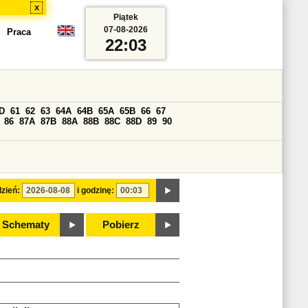
x
Piątek
07-08-2026
Praca
22:03
D
61
62
63
64A
64B
65A
65B
66
67
86
87A
87B
88A
88B
88C
88D
89
90
zień:
i godzinę:
Schematy
Pobierz