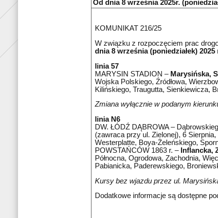
Od dnia 8 września 2025r. (poniedziałe
KOMUNIKAT 216/25
W związku z rozpoczęciem prac drogow
dnia 8 września (poniedziałek) 2025
linia 57
MARYSIN STADION –
Marysińska, S
Wojska Polskiego, Źródłowa, Wierzbow
Kilińskiego, Traugutta, Sienkiewicza,
Zmiana wyłącznie w podanym kierunk
linia N6
DW. ŁÓDŹ DĄBROWA – Dąbrowskiego, Ś
(zawraca przy ul. Zielonej), 6 Sierp
Westerplatte, Boya-Żeleńskiego, Spor
POWSTAŃCÓW 1863 r. –
Inflancka,
Północna, Ogrodowa, Zachodnia, Więck
Pabianicka, Paderewskiego, Bronie
Kursy bez wjazdu przez ul. Marysińską
Dodatkowe informacje są dostępne po