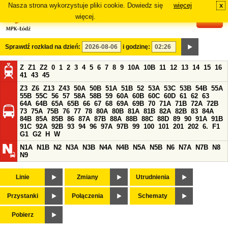
Nasza strona wykorzystuje pliki cookie. Dowiedz się
więcej
x
#
więcej.
Sprawdź rozkład na dzień:
i godzinę:
Z
Z1
Z2
0
1
2
3
4
5
6
7
8
9
10A
10B
11
12
13
14
15
16
41
43
45
Z3
Z6
Z13
Z43
50A
50B
51A
51B
52
53A
53C
53B
54B
55A
55B
55C
56
57
58A
58B
59
60A
60B
60C
60D
61
62
63
64A
64B
65A
65B
66
67
68
69A
69B
70
71A
71B
72A
72B
73
75A
75B
76
77
78
80A
80B
81A
81B
82A
82B
83
84A
84B
85A
85B
86
87A
87B
88A
88B
88C
88D
89
90
91A
91B
91C
92A
92B
93
94
96
97A
97B
99
100
101
201
202
6.
F1
G1
G2
H
W
N1A
N1B
N2
N3A
N3B
N4A
N4B
N5A
N5B
N6
N7A
N7B
N8
N9
Linie
Zmiany
Utrudnienia
Przystanki
Połączenia
Schematy
Pobierz