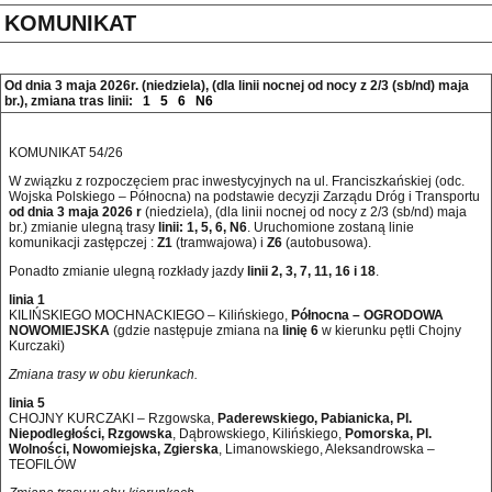
KOMUNIKAT
Od dnia 3 maja 2026r. (niedziela), (dla linii nocnej od nocy z 2/3 (sb/nd) maja
br.), zmiana tras linii:
1
5
6
N6
KOMUNIKAT 54/26
W związku z rozpoczęciem prac inwestycyjnych na ul. Franciszkańskiej (odc.
Wojska Polskiego – Północna) na podstawie decyzji Zarządu Dróg i Transportu
od dnia 3 maja 2026 r
(niedziela), (dla linii nocnej od nocy z 2/3 (sb/nd) maja
br.) zmianie ulegną trasy
linii: 1, 5, 6, N6
. Uruchomione zostaną linie
komunikacji zastępczej :
Z1
(tramwajowa) i
Z6
(autobusowa).
Ponadto zmianie ulegną rozkłady jazdy
linii 2, 3, 7, 11, 16 i 18
.
linia 1
KILIŃSKIEGO MOCHNACKIEGO – Kilińskiego,
Północna – OGRODOWA
NOWOMIEJSKA
(gdzie następuje zmiana na
linię 6
w kierunku pętli Chojny
Kurczaki)
Zmiana trasy w obu kierunkach.
linia 5
CHOJNY KURCZAKI – Rzgowska,
Paderewskiego, Pabianicka, Pl.
Niepodległości, Rzgowska
, Dąbrowskiego, Kilińskiego,
Pomorska, Pl.
Wolności, Nowomiejska, Zgierska
, Limanowskiego, Aleksandrowska –
TEOFILÓW