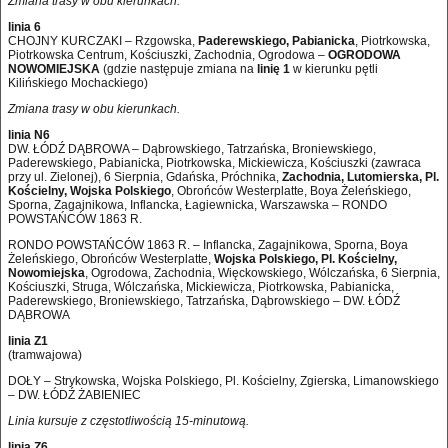
Zmiana trasy w obu kierunkach.
linia 6
CHOJNY KURCZAKI – Rzgowska,
Paderewskiego, Pabianicka
, Piotrkowska,
Piotrkowska Centrum, Kościuszki, Zachodnia, Ogrodowa –
OGRODOWA
NOWOMIEJSKA
(gdzie następuje zmiana na
linię 1
w kierunku pętli
Kilińskiego Mochackiego)
Zmiana trasy w obu kierunkach.
linia N6
DW. ŁÓDŹ DĄBROWA – Dąbrowskiego, Tatrzańska, Broniewskiego,
Paderewskiego, Pabianicka, Piotrkowska, Mickiewicza, Kościuszki (zawraca
przy ul. Zielonej), 6 Sierpnia, Gdańska, Próchnika,
Zachodnia, Lutomierska, Pl.
Kościelny, Wojska Polskiego
, Obrońców Westerplatte, Boya Żeleńskiego,
Sporna, Zagajnikowa, Inflancka, Łagiewnicka, Warszawska – RONDO
POWSTAŃCÓW 1863 R.
RONDO POWSTAŃCÓW 1863 R. – Inflancka, Zagajnikowa, Sporna, Boya
Żeleńskiego, Obrońców Westerplatte,
Wojska Polskiego, Pl. Kościelny,
Nowomiejska
, Ogrodowa, Zachodnia, Więckowskiego, Wólczańska, 6 Sierpnia,
Kościuszki, Struga, Wólczańska, Mickiewicza, Piotrkowska, Pabianicka,
Paderewskiego, Broniewskiego, Tatrzańska, Dąbrowskiego – DW. ŁÓDŹ
DĄBROWA
linia Z1
(tramwajowa)
DOŁY – Strykowska, Wojska Polskiego, Pl. Kościelny, Zgierska, Limanowskiego
– DW. ŁÓDŹ ŻABIENIEC
Linia kursuje z częstotliwością 15-minutową.
linia Z6