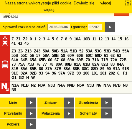
Nasza strona wykorzystuje pliki cookie. Dowiedz się
więcej
x
#
więcej.
Sprawdź rozkład na dzień:
i godzinę:
Z
Z1
Z2
0
1
2
3
4
5
6
7
8
9
10A
10B
11
12
13
14
15
16
41
43
45
Z3
Z6
Z13
Z43
50A
50B
51A
51B
52
53A
53C
53B
54B
55A
55B
55C
56
57
58A
58B
59
60A
60B
60C
60D
61
62
63
64A
64B
65A
65B
66
67
68
69A
69B
70
71A
71B
72A
72B
73
75A
75B
76
77
78
80A
80B
81A
81B
82A
82B
83
84A
84B
85A
85B
86
87A
87B
88A
88B
88C
88D
89
90
91A
91B
91C
92A
92B
93
94
96
97A
97B
99
100
101
201
202
6.
F1
G1
G2
H
W
N1A
N1B
N2
N3A
N3B
N4A
N4B
N5A
N5B
N6
N7A
N7B
N8
N9
Linie
Zmiany
Utrudnienia
Przystanki
Połączenia
Schematy
Pobierz