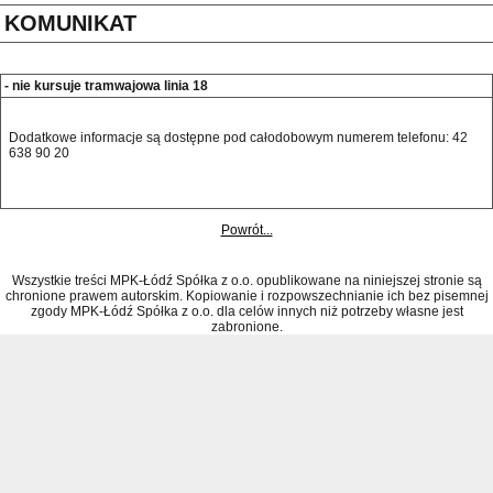
KOMUNIKAT
- nie kursuje tramwajowa linia 18
Dodatkowe informacje są dostępne pod całodobowym numerem telefonu: 42 
638 90 20 
Powrót...
Wszystkie treści MPK-Łódź Spółka z o.o. opublikowane na niniejszej stronie są
chronione prawem autorskim. Kopiowanie i rozpowszechnianie ich bez pisemnej
zgody MPK-Łódź Spółka z o.o. dla celów innych niż potrzeby własne jest
zabronione.