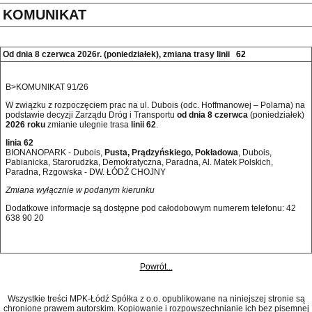
KOMUNIKAT
Od dnia 8 czerwca 2026r. (poniedziałek), zmiana trasy linii
62
B>KOMUNIKAT 91/26
W związku z rozpoczęciem prac na ul. Dubois (odc. Hoffmanowej – Polarna) na
podstawie decyzji Zarządu Dróg i Transportu
od dnia 8 czerwca
(poniedziałek)
2026 roku
zmianie ulegnie trasa
linii 62
.
linia 62
BIONANOPARK - Dubois,
Pusta, Prądzyńskiego, Pokładowa
, Dubois,
Pabianicka, Starorudzka, Demokratyczna, Paradna, Al. Matek Polskich,
Paradna, Rzgowska - DW. ŁÓDŹ CHOJNY
Zmiana wyłącznie w podanym kierunku
Dodatkowe informacje są dostępne pod całodobowym numerem telefonu: 42 
638 90 20 
Powrót...
Wszystkie treści MPK-Łódź Spółka z o.o. opublikowane na niniejszej stronie są
chronione prawem autorskim. Kopiowanie i rozpowszechnianie ich bez pisemnej