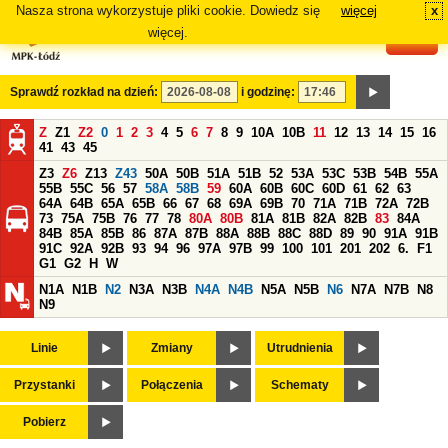
Nasza strona wykorzystuje pliki cookie. Dowiedz się
więcej
x
#
więcej.
Sprawdź rozkład na dzień:
i godzinę:
Z
Z1
Z2
0
1
2
3
4
5
6
7
8
9
10A
10B
11
12
13
14
15
16
41
43
45
Z3
Z6
Z13
Z43
50A
50B
51A
51B
52
53A
53C
53B
54B
55A
55B
55C
56
57
58A
58B
59
60A
60B
60C
60D
61
62
63
64A
64B
65A
65B
66
67
68
69A
69B
70
71A
71B
72A
72B
73
75A
75B
76
77
78
80A
80B
81A
81B
82A
82B
83
84A
84B
85A
85B
86
87A
87B
88A
88B
88C
88D
89
90
91A
91B
91C
92A
92B
93
94
96
97A
97B
99
100
101
201
202
6.
F1
G1
G2
H
W
N1A
N1B
N2
N3A
N3B
N4A
N4B
N5A
N5B
N6
N7A
N7B
N8
N9
Linie
Zmiany
Utrudnienia
Przystanki
Połączenia
Schematy
Pobierz