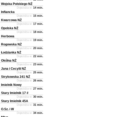
Wojska Polskiego NŻ
Dojeżdża w:
14 min.
Inflancka
Dojeżdża w:
15 min.
Kwarcowa NŻ
Dojeżdża w:
17 min.
Opolska NŻ
Dojeżdża w:
18 min.
Herbowa
Dojeżdża w:
19 min.
Rogowska NŻ
Dojeżdża w:
20 min.
Łodzianka NŻ
Dojeżdża w:
22 min.
Okólna NŻ
Dojeżdża w:
23 min.
Jana i Cecylii NŻ
Dojeżdża w:
25 min.
Strykowska 241 NŻ
Dojeżdża w:
26 min.
Imielnik Nowy
Dojeżdża w:
27 min.
Stary Imielnik 17 #
Dojeżdża w:
30 min.
Stary Imielnik 45A
Dojeżdża w:
31 min.
O.Sz. i W
Dojeżdża w:
34 min.