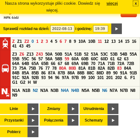
Nasza strona wykorzystuje pliki cookie. Dowiedz się
więcej
x
#
więcej.
Sprawdź rozkład na dzień:
i godzinę:
Z
Z1
Z2
0
1
2
3
4
5
6
7
8
9
10A
10B
11
12
13
14
15
16
41
43
45
Z3
Z6
Z13
Z43
50A
50B
51A
51B
52
53A
53C
53B
54B
55A
55B
55C
56
57
58A
58B
59
60A
60B
60C
60D
61
62
63
64A
64B
65A
65B
66
67
68
69A
69B
70
71A
71B
72A
72B
73
75A
75B
76
77
78
80A
80B
81A
81B
82A
82B
83
84A
84B
85A
85B
86
87A
87B
88A
88B
88C
88D
89
90
91A
91B
91C
92A
92B
93
94
96
97A
97B
99
100
101
201
202
6.
F1
G1
G2
H
W
N1A
N1B
N2
N3A
N3B
N4A
N4B
N5A
N5B
N6
N7A
N7B
N8
N9
Linie
Zmiany
Utrudnienia
Przystanki
Połączenia
Schematy
Pobierz