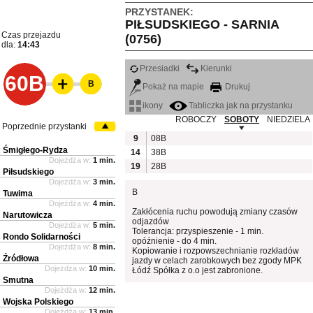
PRZYSTANEK:
PIŁSUDSKIEGO - SARNIA
Czas przejazdu
(0756)
dla:
14:43
Przesiadki
Kierunki
60B
B
Pokaż na mapie
Drukuj
ikony
Tabliczka jak na przystanku
ROBOCZY
SOBOTY
NIEDZIELA
Poprzednie przystanki
9
08B
Śmigłego-Rydza
14
38B
Dojeżdża w:
1 min.
19
28B
Piłsudskiego
Dojeżdża w:
3 min.
B
Tuwima
Dojeżdża w:
4 min.
Zakłócenia ruchu powodują zmiany czasów
Narutowicza
odjazdów
Dojeżdża w:
5 min.
Tolerancja: przyspieszenie - 1 min.
Rondo Solidarności
opóźnienie - do 4 min.
Dojeżdża w:
8 min.
Kopiowanie i rozpowszechnianie rozkładów
Źródłowa
jazdy w celach zarobkowych bez zgody MPK
Dojeżdża w:
10 min.
Łódź Spółka z o.o jest zabronione.
Smutna
Dojeżdża w:
12 min.
Wojska Polskiego
Dojeżdża w:
13 min.