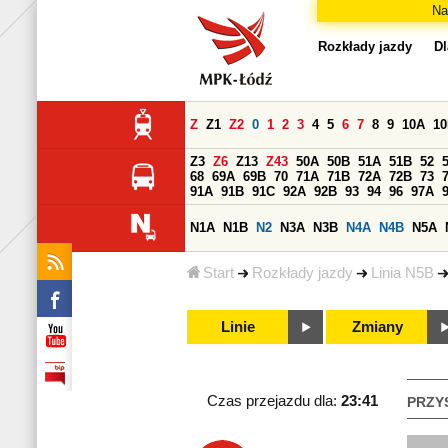
Na
Rozkłady jazdy
Dl
Z
Z1
Z2
0
1
2
3
4
5
6
7
8
9
10A
1
Z3
Z6
Z13
Z43
50A
50B
51A
51B
52
68
69A
69B
70
71A
71B
72A
72B
73
91A
91B
91C
92A
92B
93
94
96
97A
N1A
N1B
N2
N3A
N3B
N4A
N4B
N5A
Start
Rozkłady jazdy
Linia N5B
Linie
Zmiany
Czas przejazdu dla:
23:41
PRZY