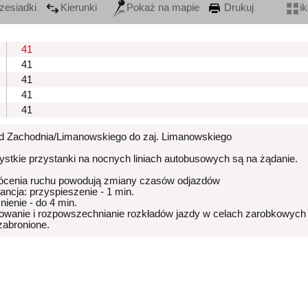
zesiadki
Kierunki
Pokaż na mapie
Drukuj
i
41
41
41
41
41
od Zachodnia/Limanowskiego do zaj. Limanowskiego
stkie przystanki na nocnych liniach autobusowych są na żądanie.
ócenia ruchu powodują zmiany czasów odjazdów
rancja: przyspieszenie - 1 min.
nienie - do 4 min.
owanie i rozpowszechnianie rozkładów jazdy w celach zarobkowych
 zabronione.