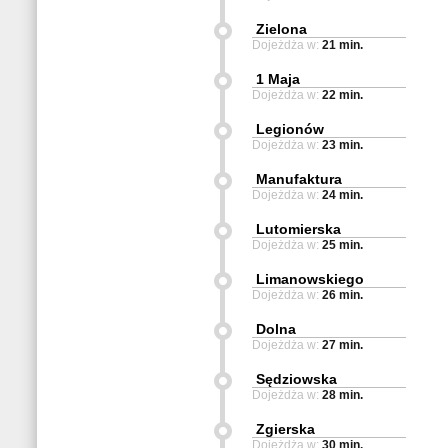
Zielona
Dojeżdża w:
21 min.
1 Maja
Dojeżdża w:
22 min.
Legionów
Dojeżdża w:
23 min.
Manufaktura
Dojeżdża w:
24 min.
Lutomierska
Dojeżdża w:
25 min.
Limanowskiego
Dojeżdża w:
26 min.
Dolna
Dojeżdża w:
27 min.
Sędziowska
Dojeżdża w:
28 min.
Zgierska
Dojeżdża w:
30 min.