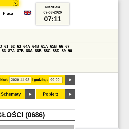
x
Niedziela
09-08-2026
Praca
07:11
D
61
62
63
64A
64B
65A
65B
66
67
86
87A
87B
88A
88B
88C
88D
89
90
zień:
i godzinę:
Schematy
Pobierz
ŁOŚCI (0686)