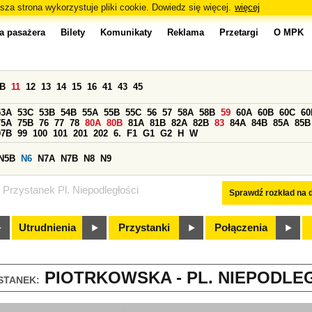
sza strona wykorzystuje pliki cookie. Dowiedz się więcej.
więcej
a pasażera
Bilety
Komunikaty
Reklama
Przetargi
O MPK
0B
11
12
13
14
15
16
41
43
45
53A
53C
53B
54B
55A
55B
55C
56
57
58A
58B
59
60A
60B
60C
60
75A
75B
76
77
78
80A
80B
81A
81B
82A
82B
83
84A
84B
85A
85B
97B
99
100
101
201
202
6.
F1
G1
G2
H
W
N5B
N6
N7A
N7B
N8
N9
Przystanek Pl. Niepodległości
Sprawdź rozkład na d
Utrudnienia
Przystanki
Połączenia
PIOTRKOWSKA - PL. NIEPODLEG
STANEK: