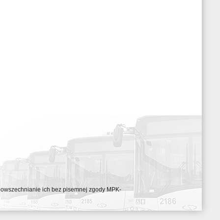
ozpowszechnianie ich bez pisemnej zgody MPK-