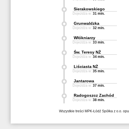
Sierakowskiego
Dojeżdża w:
31 min.
Grunwaldzka
Dojeżdża w:
32 min.
Włókniarzy
Dojeżdża w:
33 min.
Św. Teresy NŻ
Dojeżdża w:
34 min.
Liściasta NŻ
Dojeżdża w:
35 min.
Jantarowa
Dojeżdża w:
37 min.
Radogoszcz Zachód
Dojeżdża w:
38 min.
Wszystkie treści MPK-Łódź Spółka z o.o. op