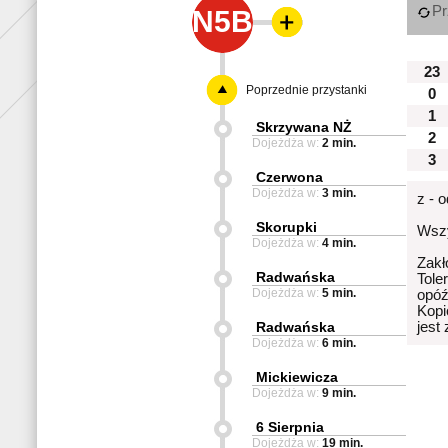
Pr
N5B
23
Poprzednie przystanki
0
1
Skrzywana NŻ
2
Dojeżdża w:
2 min.
3
Czerwona
Dojeżdża w:
3 min.
z - 
Skorupki
Wszy
Dojeżdża w:
4 min.
Zakł
Radwańska
Tole
Dojeżdża w:
5 min.
opóź
Kopi
Radwańska
jest
Dojeżdża w:
6 min.
Mickiewicza
Dojeżdża w:
9 min.
6 Sierpnia
Dojeżdża w:
19 min.