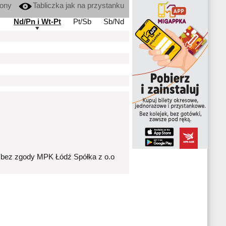
kony
Tabliczka jak na przystanku
Nd/Pn i Wt-Pt
Pt/Sb
Sb/Nd
 bez zgody MPK Łódź Spółka z o.o