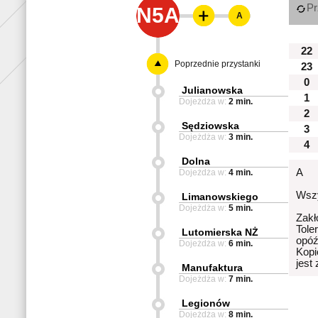
Pr
N5A
A
22
Poprzednie przystanki
23
0
Julianowska
1
Dojeżdża w:
2 min.
2
Sędziowska
3
Dojeżdża w:
3 min.
4
Dolna
A
Dojeżdża w:
4 min.
Wszy
Limanowskiego
Dojeżdża w:
5 min.
Zakł
Tole
Lutomierska NŻ
opóź
Dojeżdża w:
6 min.
Kopi
jest
Manufaktura
Dojeżdża w:
7 min.
Legionów
Dojeżdża w:
8 min.