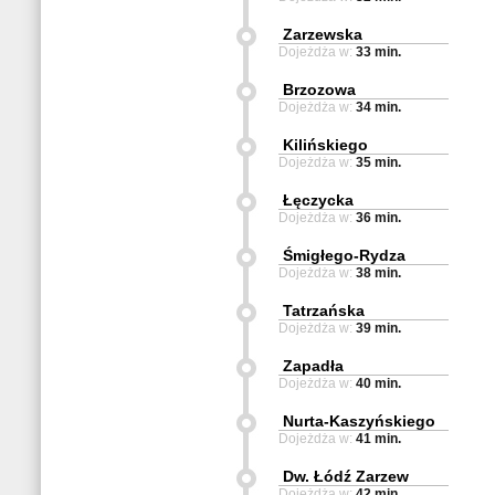
Zarzewska
Dojeżdża w:
33 min.
Brzozowa
Dojeżdża w:
34 min.
Kilińskiego
Dojeżdża w:
35 min.
Łęczycka
Dojeżdża w:
36 min.
Śmigłego-Rydza
Dojeżdża w:
38 min.
Tatrzańska
Dojeżdża w:
39 min.
Zapadła
Dojeżdża w:
40 min.
Nurta-Kaszyńskiego
Dojeżdża w:
41 min.
Dw. Łódź Zarzew
Dojeżdża w:
42 min.