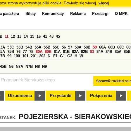
sza strona wykorzystuje pliki cookie. Dowiedz się więcej.
więcej
a pasażera
Bilety
Komunikaty
Reklama
Przetargi
O MPK
0B
11
12
13
14
15
16
41
43
45
53A
53C
53B
54B
55A
55B
55C
56
57
58A
58B
59
60A
60B
60C
60
75A
75B
76
77
78
80A
80B
81A
81B
82A
82B
83
84A
84B
85A
85B
97B
99
100
101
201
202
6.
F1
G1
G2
H
W
N5B
N6
N7A
N7B
N8
N9
Przystanek Sierakowskiego
Sprawdź rozkład na d
Utrudnienia
Przystanki
Połączenia
POJEZIERSKA - SIERAKOWSKIEG
STANEK: