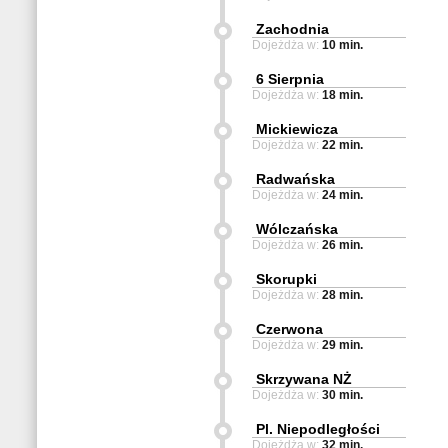
Zachodnia
Dojeżdża w:
10 min.
6 Sierpnia
Dojeżdża w:
18 min.
Mickiewicza
Dojeżdża w:
22 min.
Radwańska
Dojeżdża w:
24 min.
Wólczańska
Dojeżdża w:
26 min.
Skorupki
Dojeżdża w:
28 min.
Czerwona
Dojeżdża w:
29 min.
Skrzywana NŻ
Dojeżdża w:
30 min.
Pl. Niepodległości
Dojeżdża w:
32 min.