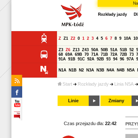
Na
Rozkłady jazdy
Dl
Z
Z1
Z2
0
1
2
3
4
5
6
7
8
9
10A
1
Z3
Z6
Z13
Z43
50A
50B
51A
51B
52
68
69A
69B
70
71A
71B
72A
72B
73
91A
91B
91C
92A
92B
93
94
96
97A
N1A
N1B
N2
N3A
N3B
N4A
N4B
N5A
Start
Rozkłady jazdy
Linia N5A
Linie
Zmiany
Czas przejazdu dla:
22:42
PRZY