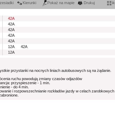
zesiadki
Kierunki
Pokaż na mapie
Drukuj
i
42A
42A
42A
42A
42A
12A
42A
12A
stkie przystanki na nocnych liniach autobusowych są na żądanie.
ócenia ruchu powodują zmiany czasów odjazdów
rancja: przyspieszenie - 1 min.
nienie - do 4 min.
owanie i rozpowszechnianie rozkładów jazdy w celach zarobkowych
 zabronione.