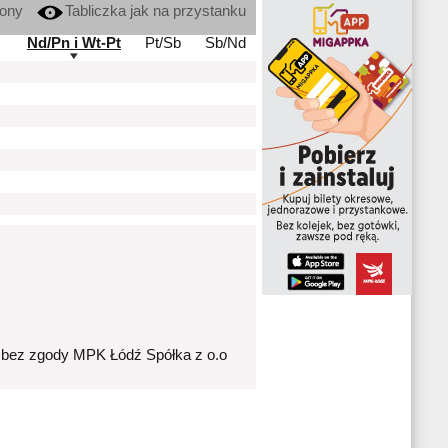
kony
Tabliczka jak na przystanku
Nd/Pn i Wt-Pt
Pt/Sb
Sb/Nd
 bez zgody MPK Łódź Spółka z o.o