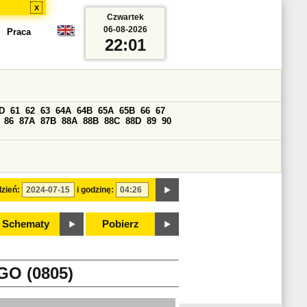
x
Czwartek
06-08-2026
Praca
22:01
D
61
62
63
64A
64B
65A
65B
66
67
86
87A
87B
88A
88B
88C
88D
89
90
zień:
i godzinę:
Schematy
Pobierz
O (0805)