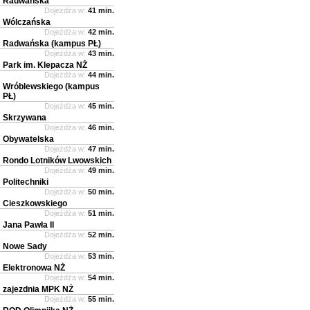
Radwańska
Dojeżdża w:
41 min.
Wólczańska
Dojeżdża w:
42 min.
Radwańska (kampus PŁ)
Dojeżdża w:
43 min.
Park im. Klepacza NŻ
Dojeżdża w:
44 min.
Wróblewskiego (kampus
PŁ)
Dojeżdża w:
45 min.
Skrzywana
Dojeżdża w:
46 min.
Obywatelska
Dojeżdża w:
47 min.
Rondo Lotników Lwowskich
Dojeżdża w:
49 min.
Politechniki
Dojeżdża w:
50 min.
Cieszkowskiego
Dojeżdża w:
51 min.
Jana Pawła II
Dojeżdża w:
52 min.
Nowe Sady
Dojeżdża w:
53 min.
Elektronowa NŻ
Dojeżdża w:
54 min.
zajezdnia MPK NŻ
Dojeżdża w:
55 min.