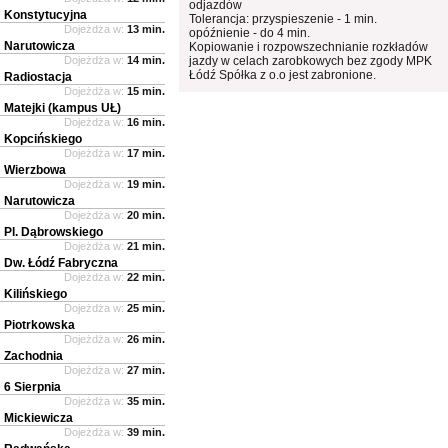
odjazdów
Konstytucyjna
Tolerancja: przyspieszenie - 1 min.
Dojeżdża w:
13 min.
opóźnienie - do 4 min.
Narutowicza
Kopiowanie i rozpowszechnianie rozkładów
Dojeżdża w:
14 min.
jazdy w celach zarobkowych bez zgody MPK
Łódź Spółka z o.o jest zabronione.
Radiostacja
Dojeżdża w:
15 min.
Matejki (kampus UŁ)
Dojeżdża w:
16 min.
Kopcińskiego
Dojeżdża w:
17 min.
Wierzbowa
Dojeżdża w:
19 min.
Narutowicza
Dojeżdża w:
20 min.
Pl. Dąbrowskiego
Dojeżdża w:
21 min.
Dw. Łódź Fabryczna
Dojeżdża w:
22 min.
Kilińskiego
Dojeżdża w:
25 min.
Piotrkowska
Dojeżdża w:
26 min.
Zachodnia
Dojeżdża w:
27 min.
6 Sierpnia
Dojeżdża w:
35 min.
Mickiewicza
Dojeżdża w:
39 min.