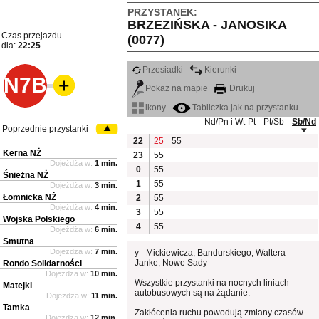
PRZYSTANEK:
BRZEZIŃSKA - JANOSIKA
Czas przejazdu
(0077)
dla:
22:25
Przesiadki
Kierunki
N7B
Pokaż na mapie
Drukuj
ikony
Tabliczka jak na przystanku
Nd/Pn i Wt-Pt
Pt/Sb
Sb/Nd
Poprzednie przystanki
22
25
55
Kerna NŻ
23
55
Dojeżdża w:
1 min.
0
55
Śnieżna NŻ
1
55
Dojeżdża w:
3 min.
Łomnicka NŻ
2
55
Dojeżdża w:
4 min.
3
55
Wojska Polskiego
4
55
Dojeżdża w:
6 min.
Smutna
Dojeżdża w:
7 min.
y - Mickiewicza, Bandurskiego, Waltera-
Janke, Nowe Sady
Rondo Solidarności
Dojeżdża w:
10 min.
Wszystkie przystanki na nocnych liniach
Matejki
autobusowych są na żądanie.
Dojeżdża w:
11 min.
Tamka
Zakłócenia ruchu powodują zmiany czasów
Dojeżdża w:
12 min.