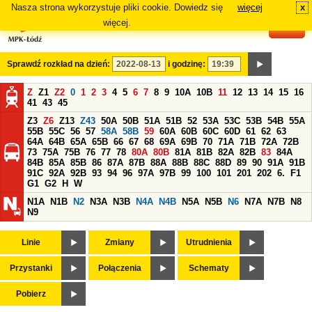
Nasza strona wykorzystuje pliki cookie. Dowiedz się
więcej
x
#
więcej.
Sprawdź rozkład na dzień:
i godzinę:
Z
Z1
Z2
0
1
2
3
4
5
6
7
8
9
10A
10B
11
12
13
14
15
16
41
43
45
Z3
Z6
Z13
Z43
50A
50B
51A
51B
52
53A
53C
53B
54B
55A
55B
55C
56
57
58A
58B
59
60A
60B
60C
60D
61
62
63
64A
64B
65A
65B
66
67
68
69A
69B
70
71A
71B
72A
72B
73
75A
75B
76
77
78
80A
80B
81A
81B
82A
82B
83
84A
84B
85A
85B
86
87A
87B
88A
88B
88C
88D
89
90
91A
91B
91C
92A
92B
93
94
96
97A
97B
99
100
101
201
202
6.
F1
G1
G2
H
W
N1A
N1B
N2
N3A
N3B
N4A
N4B
N5A
N5B
N6
N7A
N7B
N8
N9
Linie
Zmiany
Utrudnienia
Przystanki
Połączenia
Schematy
Pobierz