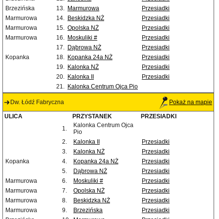
Brzezińska
13.
Marmurowa
Przesiadki
Marmurowa
14.
Beskidzka NŻ
Przesiadki
Marmurowa
15.
Opolska NŻ
Przesiadki
Marmurowa
16.
Moskuliki #
Przesiadki
17.
Dąbrowa NŻ
Przesiadki
Kopanka
18.
Kopanka 24a NŻ
Przesiadki
19.
Kalonka NŻ
Przesiadki
20.
Kalonka II
Przesiadki
21.
Kalonka Centrum Ojca Pio
Dw. Łódź Fabryczna
Pokaż na mapie
ULICA
PRZYSTANEK
PRZESIADKI
Kalonka Centrum Ojca
1.
Pio
2.
Kalonka II
Przesiadki
3.
Kalonka NŻ
Przesiadki
Kopanka
4.
Kopanka 24a NŻ
Przesiadki
5.
Dąbrowa NŻ
Przesiadki
Marmurowa
6.
Moskuliki #
Przesiadki
Marmurowa
7.
Opolska NŻ
Przesiadki
Marmurowa
8.
Beskidzka NŻ
Przesiadki
Marmurowa
9.
Brzezińska
Przesiadki