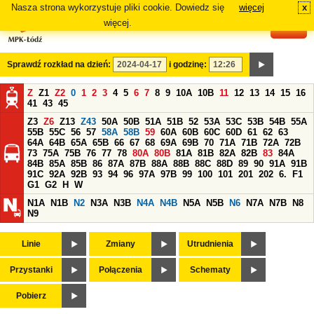
Nasza strona wykorzystuje pliki cookie. Dowiedz się
więcej
x
#
więcej.
Sprawdź rozkład na dzień:
i godzinę:
Z
Z1
Z2
0
1
2
3
4
5
6
7
8
9
10A
10B
11
12
13
14
15
16
41
43
45
Z3
Z6
Z13
Z43
50A
50B
51A
51B
52
53A
53C
53B
54B
55A
55B
55C
56
57
58A
58B
59
60A
60B
60C
60D
61
62
63
64A
64B
65A
65B
66
67
68
69A
69B
70
71A
71B
72A
72B
73
75A
75B
76
77
78
80A
80B
81A
81B
82A
82B
83
84A
84B
85A
85B
86
87A
87B
88A
88B
88C
88D
89
90
91A
91B
91C
92A
92B
93
94
96
97A
97B
99
100
101
201
202
6.
F1
G1
G2
H
W
N1A
N1B
N2
N3A
N3B
N4A
N4B
N5A
N5B
N6
N7A
N7B
N8
N9
Linie
Zmiany
Utrudnienia
Przystanki
Połączenia
Schematy
Pobierz