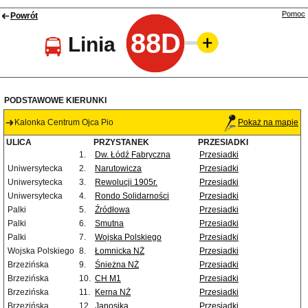
Pomoc
Powrót
88D
Linia
PODSTAWOWE KIERUNKI
Kalonka Centrum Ojca Pio
Pokaż na mapie
ULICA
PRZYSTANEK
PRZESIADKI
1.
Dw. Łódź Fabryczna
Przesiadki
Uniwersytecka
2.
Narutowicza
Przesiadki
Uniwersytecka
3.
Rewolucji 1905r.
Przesiadki
Uniwersytecka
4.
Rondo Solidarności
Przesiadki
Palki
5.
Źródłowa
Przesiadki
Palki
6.
Smutna
Przesiadki
Palki
7.
Wojska Polskiego
Przesiadki
Wojska Polskiego
8.
Łomnicka NŻ
Przesiadki
Brzezińska
9.
Śnieżna NŻ
Przesiadki
Brzezińska
10.
CH M1
Przesiadki
Brzezińska
11.
Kerna NŻ
Przesiadki
Brzezińska
12.
Janosika
Przesiadki