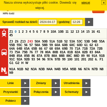
Nasza strona wykorzystuje pliki cookie. Dowiedz się
więcej
x
#
więcej.
Sprawdź rozkład na dzień:
i godzinę:
Z1
0
1
2
3
4
5
6
7
8
9
10A
10B
11
12
13
14
15
16
41
45
Z3
Z6
Z13
Z43
50A
50B
51A
51B
52
53A
53C
53B
54B
55A
55B
55C
56
57
58A
58B
59
60A
60B
60C
60D
61
62
63
64A
64B
65A
65B
66
67
68
69A
69B
70
71A
71B
72A
72B
73
75A
75B
76
77
78
80A
80B
81A
81B
82A
82B
83
84A
84B
85A
85B
86
87A
87B
88A
88B
88C
88D
89
90
91A
91B
91C
92A
92B
93
94
96
97A
97B
99
100
101
201
202
6.
F1
G1
G2
H
W
N1A
N1B
N2
N3A
N3B
N4A
N4B
N5A
N5B
N6
N7A
N7B
N8
N9
Linie
Zmiany
Utrudnienia
Przystanki
Połączenia
Schematy
Pobierz