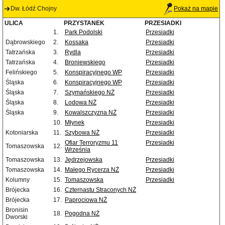
Dw. Łódź Chojny
Pokaż na mapie
ULICA
PRZYSTANEK
PRZESIADKI
1.
Park Podolski
Przesiadki
Dąbrowskiego
2.
Kossaka
Przesiadki
Tatrzańska
3.
Rydla
Przesiadki
Tatrzańska
4.
Broniewskiego
Przesiadki
Felińskiego
5.
Konspiracyjnego WP
Przesiadki
Śląska
6.
Konspiracyjnego WP
Przesiadki
Śląska
7.
Szymańskiego NŻ
Przesiadki
Śląska
8.
Lodowa NŻ
Przesiadki
Śląska
9.
Kowalszczyzna NŻ
Przesiadki
10.
Młynek
Przesiadki
Kotoniarska
11.
Szybowa NŻ
Przesiadki
Ofiar Terroryzmu 11
Przesiadki
Tomaszowska
12.
Września
Tomaszowska
13.
Jędrzejowska
Przesiadki
Tomaszowska
14.
Małego Rycerza NŻ
Przesiadki
Kolumny
15.
Tomaszowska
Przesiadki
Brójecka
16.
Czternastu Straconych NŻ
Brójecka
17.
Paprociowa NŻ
Bronisin
18.
Pogodna NŻ
Dworski