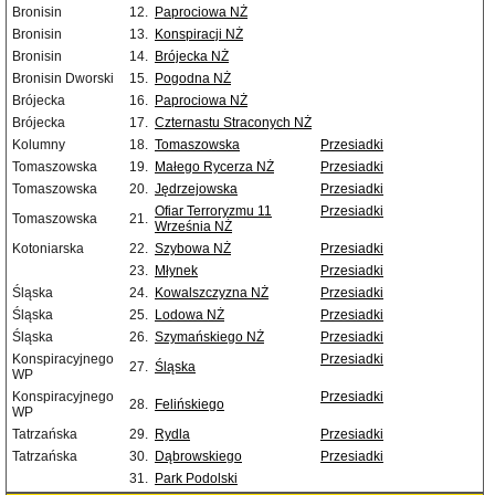
Bronisin
12.
Paprociowa NŻ
Bronisin
13.
Konspiracji NŻ
Bronisin
14.
Brójecka NŻ
Bronisin Dworski
15.
Pogodna NŻ
Brójecka
16.
Paprociowa NŻ
Brójecka
17.
Czternastu Straconych NŻ
Kolumny
18.
Tomaszowska
Przesiadki
Tomaszowska
19.
Małego Rycerza NŻ
Przesiadki
Tomaszowska
20.
Jędrzejowska
Przesiadki
Ofiar Terroryzmu 11
Przesiadki
Tomaszowska
21.
Września NŻ
Kotoniarska
22.
Szybowa NŻ
Przesiadki
23.
Młynek
Przesiadki
Śląska
24.
Kowalszczyzna NŻ
Przesiadki
Śląska
25.
Lodowa NŻ
Przesiadki
Śląska
26.
Szymańskiego NŻ
Przesiadki
Konspiracyjnego
Przesiadki
27.
Śląska
WP
Konspiracyjnego
Przesiadki
28.
Felińskiego
WP
Tatrzańska
29.
Rydla
Przesiadki
Tatrzańska
30.
Dąbrowskiego
Przesiadki
31.
Park Podolski