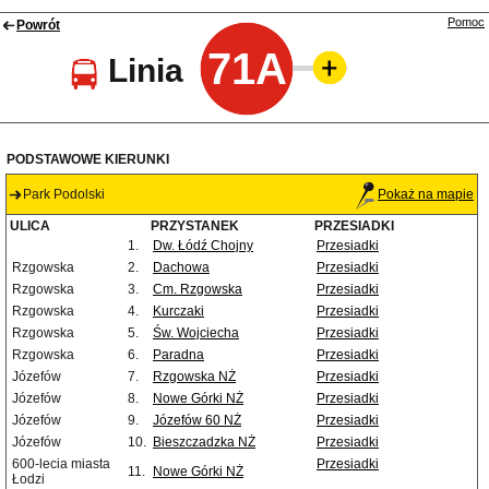
Pomoc
Powrót
71A
Linia
PODSTAWOWE KIERUNKI
Park Podolski
Pokaż na mapie
ULICA
PRZYSTANEK
PRZESIADKI
1.
Dw. Łódź Chojny
Przesiadki
Rzgowska
2.
Dachowa
Przesiadki
Rzgowska
3.
Cm. Rzgowska
Przesiadki
Rzgowska
4.
Kurczaki
Przesiadki
Rzgowska
5.
Św. Wojciecha
Przesiadki
Rzgowska
6.
Paradna
Przesiadki
Józefów
7.
Rzgowska NŻ
Przesiadki
Józefów
8.
Nowe Górki NŻ
Przesiadki
Józefów
9.
Józefów 60 NŻ
Przesiadki
Józefów
10.
Bieszczadzka NŻ
Przesiadki
600-lecia miasta
Przesiadki
11.
Nowe Górki NŻ
Łodzi