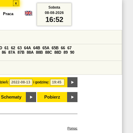
x
Sobota
08-08-2026
Praca
16:52
D
61
62
63
64A
64B
65A
65B
66
67
86
87A
87B
88A
88B
88C
88D
89
90
zień:
i godzinę:
Schematy
Pobierz
Pomoc