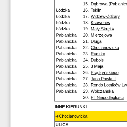
15.
Dąbrowa (Pabianic
Łódzka
16.
Teklin
Łódzka
17.
Widzew-Żdżary
Łódzka
18.
Ksawerów
Łódzka
19.
Mały Skręt #
Pabianicka
20.
Mierzejowa
Pabianicka
21.
Długa
Pabianicka
22.
Chocianowicka
Pabianicka
23.
Rudzka
Pabianicka
24.
Dubois
Pabianicka
25.
3 Maja
Pabianicka
26.
Prądzyńskiego
Pabianicka
27.
Jana Pawła II
Pabianicka
28.
Rondo Lotników L
Pabianicka
29.
Wólczańska
30.
Pl. Niepodległości
INNE KIERUNKI
Chocianowicka
ULICA