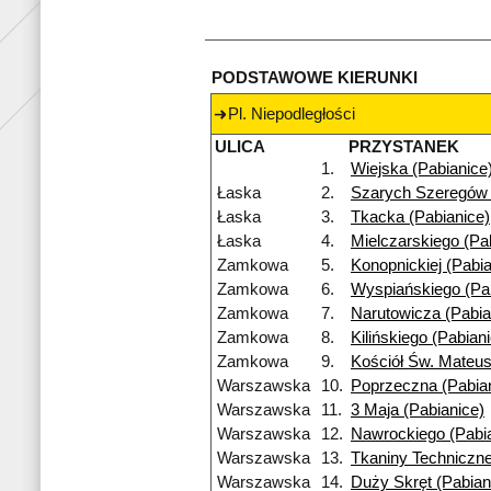
PODSTAWOWE KIERUNKI
Pl. Niepodległości
ULICA
PRZYSTANEK
1.
Wiejska (Pabianice
Łaska
2.
Szarych Szeregów 
Łaska
3.
Tkacka (Pabianice)
Łaska
4.
Mielczarskiego (Pa
Zamkowa
5.
Konopnickiej (Pabia
Zamkowa
6.
Wyspiańskiego (Pa
Zamkowa
7.
Narutowicza (Pabia
Zamkowa
8.
Kilińskiego (Pabian
Zamkowa
9.
Kościół Św. Mateus
Warszawska
10.
Poprzeczna (Pabia
Warszawska
11.
3 Maja (Pabianice)
Warszawska
12.
Nawrockiego (Pabi
Warszawska
13.
Tkaniny Techniczne
Warszawska
14.
Duży Skręt (Pabian