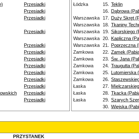
e)
Przesiadki
Łódzka
15.
Teklin
Przesiadki
16.
Dąbrowa (Pab
Przesiadki
Warszawska
17.
Duży Skręt (P
Warszawska
18.
Tkaniny Tech
Przesiadki
Warszawska
19.
Sikorskiego (
Warszawska
20.
Kapliczna (Pa
Przesiadki
Warszawska
21.
Poprzeczna (
Przesiadki
Zamkowa
22.
Zamek (Pabia
Przesiadki
Zamkowa
23.
Św. Jana (Pab
Przesiadki
Zamkowa
24.
Traugutta (Pa
Przesiadki
Zamkowa
25.
Lutomierska (
Przesiadki
Zamkowa
26.
Staszewskieg
Przesiadki
Łaska
27.
Mielczarskieg
wowskich
Przesiadki
Łaska
28.
Tkacka (Pabi
Przesiadki
Łaska
29.
Szarych Szer
30.
Wiejska (Pabi
PRZYSTANEK