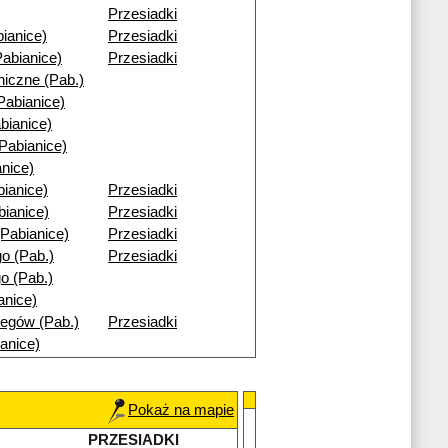
Przesiadki
ianice)
Przesiadki
abianice)
Przesiadki
niczne (Pab.)
Pabianice)
bianice)
Pabianice)
nice)
ianice)
Przesiadki
bianice)
Przesiadki
Pabianice)
Przesiadki
o (Pab.)
Przesiadki
o (Pab.)
anice)
egów (Pab.)
Przesiadki
anice)
Pokaż na mapie
PRZESIADKI