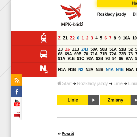
Na
Rozkłady jazdy
Dl
Z
Z1
Z2
0
1
2
3
4
5
6
7
8
9
10A
1
Z3
Z6
Z13
Z43
50A
50B
51A
51B
52
68
69A
69B
70
71A
71B
72A
72B
73
91A
91B
91C
92A
92B
93
94
96
97A
N1A
N1B
N2
N3A
N3B
N4A
N4B
N5A
Start
Rozkłady jazdy
Linie
Lini
Linie
Zmiany
Powrót