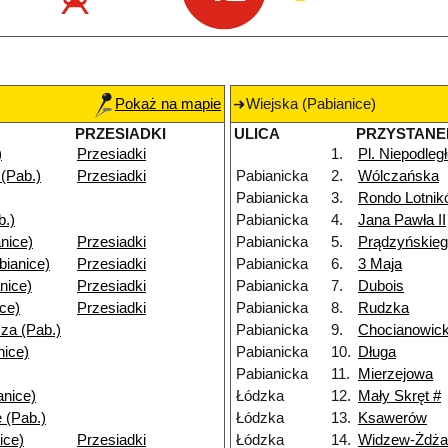
Pokaż na mapie
Wiejska (Pabianice)
PRZESIADKI
ULICA
PRZYSTANE
)
Przesiadki
1.
Pl. Niepodleg
(Pab.)
Przesiadki
Pabianicka
2.
Wólczańska
Pabianicka
3.
Rondo Lotni
b.)
Pabianicka
4.
Jana Pawła II
nice)
Przesiadki
Pabianicka
5.
Prądzyńskie
bianice)
Przesiadki
Pabianicka
6.
3 Maja
nice)
Przesiadki
Pabianicka
7.
Dubois
ice)
Przesiadki
Pabianicka
8.
Rudzka
za (Pab.)
Pabianicka
9.
Chocianowic
nice)
Pabianicka
10.
Długa
Pabianicka
11.
Mierzejowa
anice)
Łódzka
12.
Mały Skręt #
 (Pab.)
Łódzka
13.
Ksawerów
ice)
Przesiadki
Łódzka
14.
Widzew-Żdża