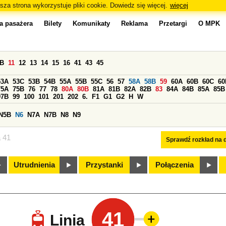
sza strona wykorzystuje pliki cookie. Dowiedz się więcej.
więcej
a pasażera
Bilety
Komunikaty
Reklama
Przetargi
O MPK
0B
11
12
13
14
15
16
41
43
45
53A
53C
53B
54B
55A
55B
55C
56
57
58A
58B
59
60A
60B
60C
60
75A
75B
76
77
78
80A
80B
81A
81B
82A
82B
83
84A
84B
85A
85B
97B
99
100
101
201
202
6.
F1
G1
G2
H
W
N5B
N6
N7A
N7B
N8
N9
a 41
Sprawdź rozkład na d
Utrudnienia
Przystanki
Połączenia
41
Linia