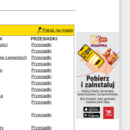
Pokaż na mapie
K
PRZESIADKI
łości
Przesiadki
Przesiadki
ków Lwowskich
Przesiadki
Przesiadki
go
Przesiadki
Przesiadki
Przesiadki
Przesiadki
ka
Przesiadki
Przesiadki
Przesiadki
ry
Przesiadki