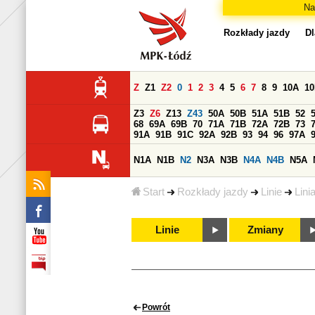
Na
Rozkłady jazdy
Dl
Z
Z1
Z2
0
1
2
3
4
5
6
7
8
9
10A
1
Z3
Z6
Z13
Z43
50A
50B
51A
51B
52
68
69A
69B
70
71A
71B
72A
72B
73
91A
91B
91C
92A
92B
93
94
96
97A
N1A
N1B
N2
N3A
N3B
N4A
N4B
N5A
Start
Rozkłady jazdy
Linie
Lini
Linie
Zmiany
Powrót