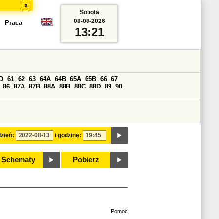
x
Sobota
08-08-2026
Praca
13:21
D
61
62
63
64A
64B
65A
65B
66
67
86
87A
87B
88A
88B
88C
88D
89
90
zień:
i godzinę:
Schematy
Pobierz
Pomoc