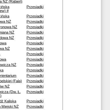
 NŻ (Rąbień)
ińska
Przesiadki
iew) #
ińska
Przesiadki
owa NŻ
Przesiadki
ronowa NŻ
Przesiadki
rniana NŻ
Przesiadki
zdowa NŻ
Przesiadki
rowa
Przesiadki
owa NŻ
Przesiadki
a
Przesiadki
nowa
Przesiadki
owicza NŻ
Przesiadki
ka
Przesiadki
ientarium
Przesiadki
belskiej (Fala)
Przesiadki
ów NŻ
Przesiadki
wicza (Dw. Ł.
Przesiadki
)
dź Kaliska
Przesiadki
n Miejski NŻ
Przesiadki