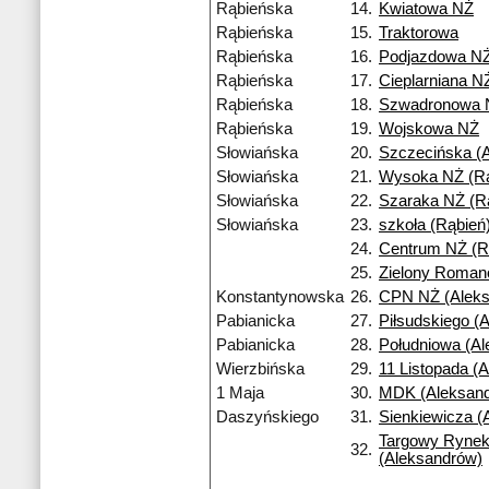
Rąbieńska
14.
Kwiatowa NŻ
Rąbieńska
15.
Traktorowa
Rąbieńska
16.
Podjazdowa N
Rąbieńska
17.
Cieplarniana N
Rąbieńska
18.
Szwadronowa 
Rąbieńska
19.
Wojskowa NŻ
Słowiańska
20.
Szczecińska (A
Słowiańska
21.
Wysoka NŻ (Rą
Słowiańska
22.
Szaraka NŻ (R
Słowiańska
23.
szkoła (Rąbień
24.
Centrum NŻ (R
25.
Zielony Roma
Konstantynowska
26.
CPN NŻ (Aleks
Pabianicka
27.
Piłsudskiego (
Pabianicka
28.
Południowa (A
Wierzbińska
29.
11 Listopada (
1 Maja
30.
MDK (Aleksan
Daszyńskiego
31.
Sienkiewicza (
Targowy Ryne
32.
(Aleksandrów)