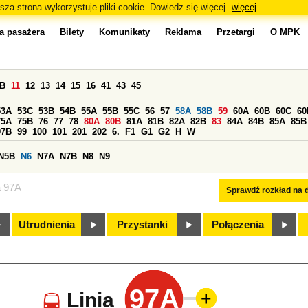
sza strona wykorzystuje pliki cookie. Dowiedz się więcej.
więcej
a pasażera
Bilety
Komunikaty
Reklama
Przetargi
O MPK
0B
11
12
13
14
15
16
41
43
45
53A
53C
53B
54B
55A
55B
55C
56
57
58A
58B
59
60A
60B
60C
60
75A
75B
76
77
78
80A
80B
81A
81B
82A
82B
83
84A
84B
85A
85B
97B
99
100
101
201
202
6.
F1
G1
G2
H
W
N5B
N6
N7A
N7B
N8
N9
a 97A
Sprawdź rozkład na d
Utrudnienia
Przystanki
Połączenia
97A
Linia