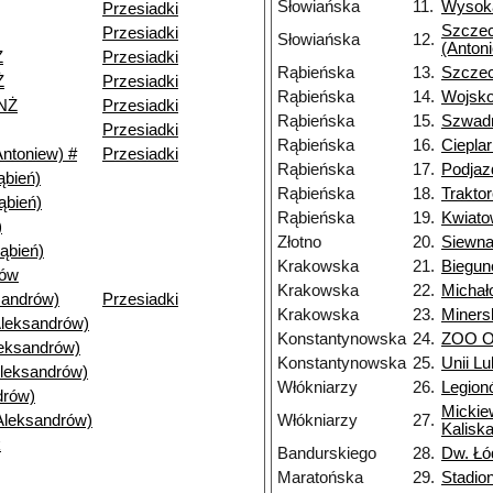
Słowiańska
11.
Wysoka
Przesiadki
Szczec
Przesiadki
Słowiańska
12.
(Anton
Ż
Przesiadki
Rąbieńska
13.
Szczec
Ż
Przesiadki
Rąbieńska
14.
Wojsk
NŻ
Przesiadki
Rąbieńska
15.
Szwad
Przesiadki
Rąbieńska
16.
Ciepla
ntoniew) #
Przesiadki
Rąbieńska
17.
Podja
bień)
Rąbieńska
18.
Trakto
ąbień)
Rąbieńska
19.
Kwiat
)
Złotno
20.
Siewn
ąbień)
Krakowska
21.
Biegu
nów
Krakowska
22.
Michał
andrów)
Przesiadki
Krakowska
23.
Miners
Aleksandrów)
Konstantynowska
24.
ZOO Or
leksandrów)
Konstantynowska
25.
Unii Lu
Aleksandrów)
Włókniarzy
26.
Legion
drów)
Mickie
Aleksandrów)
Włókniarzy
27.
Kaliska
k
Bandurskiego
28.
Dw. Łó
Maratońska
29.
Stadio