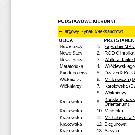
PODSTAWOWE KIERUNKI
Targowy Rynek (Aleksandrów)
ULICA
PRZYSTANEK
Nowe Sady
1.
zajezdnia MPK
Nowe Sady
2.
ROD Olimpijka
Nowe Sady
3.
Waltera-Janke
Maratońska
4.
Wróblewskiego
Bandurskiego
5.
Dw. Łódź Kalis
Włókniarzy
6.
Mickiewicza (Dw
Włókniarzy
7.
Karolewska (Dw
8.
Włókniarzy
Konstantynow
Krakowska
9.
Orientarium)
Krakowska
10.
Minerska
Krakowska
11.
Michałowicza 
Krakowska
12.
Biegunowa
Krakowska
13.
Siewna