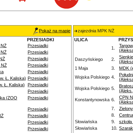
Pokaż na mapie
zajezdnia MPK NŻ
PRZESIADKI
ULICA
PRZY
 NŻ
Przesiadki
Targo
1.
(Aleks
 NŻ
Przesiadki
Sienki
 NŻ
Przesiadki
Daszyńskiego
2.
(Aleks
 NŻ
Przesiadki
1 Maja
3.
MDK (A
ka
Przesiadki
Połudn
Wojska Polskiego
4.
. Ł. Kaliska)
Przesiadki
(Aleks
. Ł. Kaliska)
Przesiadki
Bratos
Wojska Polskiego
5.
(Aleks.
Przesiadki
CPN N
ska (ZOO
Przesiadki
Konstantynowska
6.
(Aleks
7.
Zielo
Przesiadki
8.
Centru
NŻ
Przesiadki
Słowiańska
9.
szkoła
Przesiadki
Słowiańska
10.
Szarak
Przesiadki