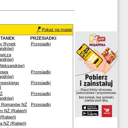
Pokaż na mapie
STANEK
PRZESIADKI
wy Rynek
Przesiadki
andrów)
ewicza
andrów)
leksandrów)
iowa
Przesiadki
andrów)
zewskiego
Przesiadki
)
Ż
Przesiadki
andrów)
ny Romanów NŻ
Przesiadki
m NŻ (Rąbień)
 (Rąbień)
a NŻ (Rąbień)