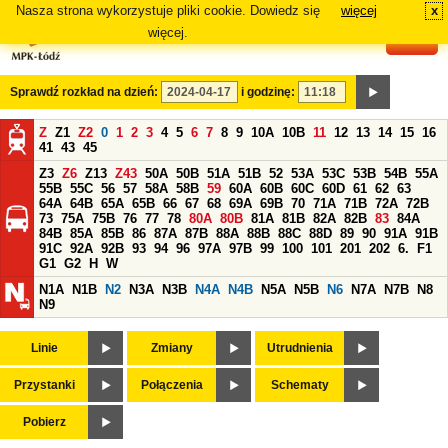
Nasza strona wykorzystuje pliki cookie. Dowiedz się
więcej
x
#
więcej.
Sprawdź rozkład na dzień:
i godzinę:
Z
Z1
Z2
0
1
2
3
4
5
6
7
8
9
10A
10B
11
12
13
14
15
16
41
43
45
Z3
Z6
Z13
Z43
50A
50B
51A
51B
52
53A
53C
53B
54B
55A
55B
55C
56
57
58A
58B
59
60A
60B
60C
60D
61
62
63
64A
64B
65A
65B
66
67
68
69A
69B
70
71A
71B
72A
72B
73
75A
75B
76
77
78
80A
80B
81A
81B
82A
82B
83
84A
84B
85A
85B
86
87A
87B
88A
88B
88C
88D
89
90
91A
91B
91C
92A
92B
93
94
96
97A
97B
99
100
101
201
202
6.
F1
G1
G2
H
W
N1A
N1B
N2
N3A
N3B
N4A
N4B
N5A
N5B
N6
N7A
N7B
N8
N9
Linie
Zmiany
Utrudnienia
Przystanki
Połączenia
Schematy
Pobierz