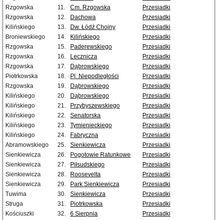
Rzgowska
11.
Cm. Rzgowska
Przesiadki
Rzgowska
12.
Dachowa
Przesiadki
Kilińskiego
13.
Dw. Łódź Chojny
Przesiadki
Broniewskiego
14.
Kilińskiego
Przesiadki
Rzgowska
15.
Paderewskiego
Przesiadki
Rzgowska
16.
Lecznicza
Przesiadki
Rzgowska
17.
Dąbrowskiego
Przesiadki
Piotrkowska
18.
Pl. Niepodległości
Przesiadki
Rzgowska
19.
Dąbrowskiego
Przesiadki
Kilińskiego
20.
Dąbrowskiego
Przesiadki
Kilińskiego
21.
Przybyszewskiego
Przesiadki
Kilińskiego
22.
Senatorska
Przesiadki
Kilińskiego
23.
Tymienieckiego
Przesiadki
Kilińskiego
24.
Fabryczna
Przesiadki
Abramowskiego
25.
Sienkiewicza
Przesiadki
Sienkiewicza
26.
Pogotowie Ratunkowe
Przesiadki
Sienkiewicza
27.
Piłsudskiego
Przesiadki
Sienkiewicza
28.
Roosevelta
Przesiadki
Sienkiewicza
29.
Park Sienkiewicza
Przesiadki
Tuwima
30.
Sienkiewicza
Przesiadki
Struga
31.
Piotrkowska
Przesiadki
Kościuszki
32.
6 Sierpnia
Przesiadki