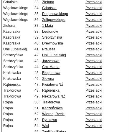
Gdańska
33.
Zielona
Przesiadki
Więckowskiego
34.
Gdańska
Przesiadki
Więckowskiego
35.
Pogonowskiego
Przesiadki
Więckowskiego
36.
Żeligowskiego
Przesiadki
Zielona
37.
1 Maja
Przesiadki
Kasprzaka
38.
Legionów
Przesiadki
Kasprzaka
39.
Srebrzyńska
Przesiadki
Kasprzaka
40.
Drewnowska
Przesiadki
Unii Lubelskiej
41.
Praussa
Przesiadki
Srebrzyńska
42.
Unii Lubelskiej
Przesiadki
Srebrzyńska
43.
Jarzynowa
Przesiadki
Srebrzyńska
44.
Cm. Mania
Przesiadki
Krakowska
45.
Biegunowa
Przesiadki
Krakowska
46.
Siewna
Przesiadki
Rąbieńska
47.
Kwiatowa NŻ
Przesiadki
Traktorowa
48.
Rąbieńska
Przesiadki
Traktorowa
49.
Nektarowa NŻ
Przesiadki
Rojna
50.
Traktorowa
Przesiadki
Rojna
51.
Kaczeńcowa
Przesiadki
Rojna
52.
Wiernej Rzeki
Przesiadki
Rojna
53.
Rydzowa
Przesiadki
Rojna
54.
Wici
Przesiadki
55.
Teofilów Rojna