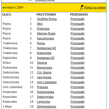
Instytut CZMP
Pokaż na mapie
ULICA
PRZYSTANEK
PRZESIADKI
1.
Teofilów Rojna
Przesiadki
Rojna
2.
Wici
Przesiadki
Rojna
3.
Rydzowa
Przesiadki
Rojna
4.
Wiernej Rzeki
Przesiadki
Rojna
5.
Kaczeńcowa
Przesiadki
Traktorowa
6.
Rojna
Przesiadki
Traktorowa
7.
Nektarowa NŻ
Przesiadki
Traktorowa
8.
Rąbieńska
Przesiadki
Rąbieńska
9.
Kwiatowa NŻ
Przesiadki
Złotno
10.
Siewna
Przesiadki
Krakowska
11.
Biegunowa
Przesiadki
Srebrzyńska
12.
Cm. Mania
Przesiadki
Srebrzyńska
13.
Jarzynowa
Przesiadki
Srebrzyńska
14.
Unii Lubelskiej
Przesiadki
Unii Lubelskiej
15.
Praussa
Przesiadki
Kasprzaka
16.
Drewnowska
Przesiadki
Kasprzaka
17.
Srebrzyńska
Przesiadki
Kasprzaka
18.
Legionów
Przesiadki
1 Maja
19.
Żeligowskiego
Przesiadki