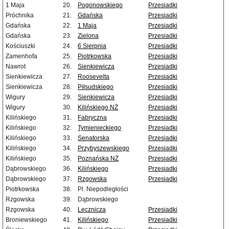
1 Maja
20.
Pogonowskiego
Przesiadki
Próchnika
21.
Gdańska
Przesiadki
Gdańska
22.
1 Maja
Przesiadki
Gdańska
23.
Zielona
Przesiadki
Kościuszki
24.
6 Sierpnia
Przesiadki
Zamenhofa
25.
Piotrkowska
Przesiadki
Nawrot
26.
Sienkiewicza
Przesiadki
Sienkiewicza
27.
Roosevelta
Przesiadki
Sienkiewicza
28.
Piłsudskiego
Przesiadki
Wigury
29.
Sienkiewicza
Przesiadki
Wigury
30.
Kilińskiego NŻ
Przesiadki
Kilińskiego
31.
Fabryczna
Przesiadki
Kilińskiego
32.
Tymienieckiego
Przesiadki
Kilińskiego
33.
Senatorska
Przesiadki
Kilińskiego
34.
Przybyszewskiego
Przesiadki
Kilińskiego
35.
Poznańska NŻ
Przesiadki
Dąbrowskiego
36.
Kilińskiego
Przesiadki
Dąbrowskiego
37.
Rzgowska
Przesiadki
Piotrkowska
38.
Pl. Niepodległości
Rzgowska
39.
Dąbrowskiego
Rzgowska
40.
Lecznicza
Przesiadki
Broniewskiego
41.
Kilińskiego
Przesiadki