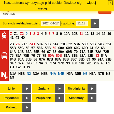
Nasza strona wykorzystuje pliki cookie. Dowiedz się
więcej
x
#
więcej.
Sprawdź rozkład na dzień:
i godzinę:
Z
Z1
Z2
0
1
2
3
4
5
6
7
8
9
10A
10B
11
12
13
14
15
16
41
43
45
Z3
Z6
Z13
Z43
50A
50B
51A
51B
52
53A
53C
53B
54B
55A
55B
55C
56
57
58A
58B
59
60A
60B
60C
60D
61
62
63
64A
64B
65A
65B
66
67
68
69A
69B
70
71A
71B
72A
72B
73
75A
75B
76
77
78
80A
80B
81A
81B
82A
82B
83
84A
84B
85A
85B
86
87A
87B
88A
88B
88C
88D
89
90
91A
91B
91C
92A
92B
93
94
96
97A
97B
99
100
101
201
202
6.
F1
G1
G2
H
W
N1A
N1B
N2
N3A
N3B
N4A
N4B
N5A
N5B
N6
N7A
N7B
N8
N9
Linie
Zmiany
Utrudnienia
Przystanki
Połączenia
Schematy
Pobierz