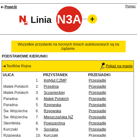
Pomoc
Powrót
N3A
Linia
Wszystkie przystanki na nocnych liniach autobusowych są na
żądanie.
PODSTAWOWE KIERUNKI
Teofilów Rojna
Pokaż na mapie
ULICA
PRZYSTANEK
PRZESIADKI
1.
Instytut CZMP
Przesiadki
Matek Polskich
2.
Przednia
Przesiadki
Matek Polskich
3.
Sczanieckiej
Przesiadki
Paradna
4.
Matek Polskich
Przesiadki
Paradna
5.
Rzgowska
Przesiadki
Św. Wojciecha
6.
Rzgowska
Przesiadki
Św. Wojciecha
7.
Mieszczańska NŻ
Przesiadki
Sternfelda
8.
Powszechna
Przesiadki
Kurczaki
9.
Socjalna
Przesiadki
Rzgowska
10.
Kurczaki
Przesiadki