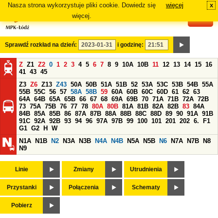
Nasza strona wykorzystuje pliki cookie. Dowiedz się
więcej
x
#
więcej.
Sprawdź rozkład na dzień:
i godzinę:
Z
Z1
Z2
0
1
2
3
4
5
6
7
8
9
10A
10B
11
12
13
14
15
16
41
43
45
Z3
Z6
Z13
Z43
50A
50B
51A
51B
52
53A
53C
53B
54B
55A
55B
55C
56
57
58A
58B
59
60A
60B
60C
60D
61
62
63
64A
64B
65A
65B
66
67
68
69A
69B
70
71A
71B
72A
72B
73
75A
75B
76
77
78
80A
80B
81A
81B
82A
82B
83
84A
84B
85A
85B
86
87A
87B
88A
88B
88C
88D
89
90
91A
91B
91C
92A
92B
93
94
96
97A
97B
99
100
101
201
202
6.
F1
G1
G2
H
W
N1A
N1B
N2
N3A
N3B
N4A
N4B
N5A
N5B
N6
N7A
N7B
N8
N9
Linie
Zmiany
Utrudnienia
Przystanki
Połączenia
Schematy
Pobierz