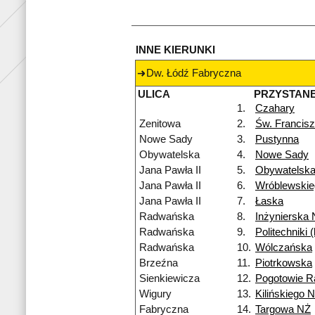
INNE KIERUNKI
Dw. Łódź Fabryczna
ULICA
PRZYSTAN
1.
Czahary
Zenitowa
2.
Św. Francis
Nowe Sady
3.
Pustynna
Obywatelska
4.
Nowe Sady
Jana Pawła II
5.
Obywatelsk
Jana Pawła II
6.
Wróblewskie
Jana Pawła II
7.
Łaska
Radwańska
8.
Inżynierska
Radwańska
9.
Politechniki
Radwańska
10.
Wólczańska
Brzeźna
11.
Piotrkowska
Sienkiewicza
12.
Pogotowie R
Wigury
13.
Kilińskiego 
Fabryczna
14.
Targowa NŻ