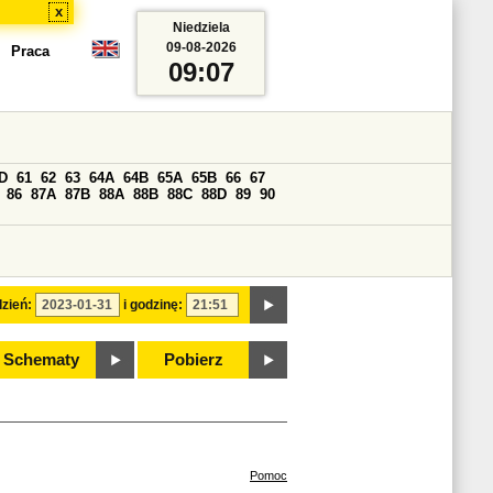
x
Niedziela
09-08-2026
Praca
09:07
D
61
62
63
64A
64B
65A
65B
66
67
86
87A
87B
88A
88B
88C
88D
89
90
zień:
i godzinę:
Schematy
Pobierz
Pomoc