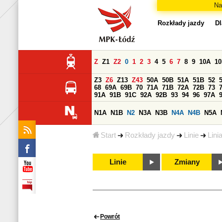
Na
Rozkłady jazdy
Dl
Z
Z1
Z2
0
1
2
3
4
5
6
7
8
9
10A
1
Z3
Z6
Z13
Z43
50A
50B
51A
51B
52
68
69A
69B
70
71A
71B
72A
72B
73
91A
91B
91C
92A
92B
93
94
96
97A
N1A
N1B
N2
N3A
N3B
N4A
N4B
N5A
Start
Rozkłady jazdy
Linie
Lini
Linie
Zmiany
Powrót