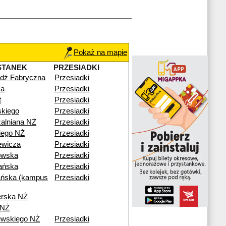
Pokaż na mapie
STANEK
PRZESIADKI
dź Fabryczna
Przesiadki
a
Przesiadki
t
Przesiadki
skiego
Przesiadki
alniana NŻ
Przesiadki
kiego NŻ
Przesiadki
ewicza
Przesiadki
owska
Przesiadki
ańska
Przesiadki
ńska (kampus
Przesiadki
erska NŻ
 NŻ
ewskiego NŻ
Przesiadki