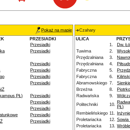
Pokaż na mapie
Czahary
EK
PRZESIADKI
ULICA
PRZY
Przesiadki
1.
Dw. Łó
zka
Przesiadki
Tuwima
2.
Wysok
Przędzalniana
3.
Nawro
Przesiadki
Przędzalniana
4.
Piłsud
a
Przesiadki
Fabryczna
5.
Przędz
go
Przesiadki
Fabryczna
6.
Kilińs
Przesiadki
Abramowskiego
7.
Sienki
 NŻ
Brzeźna
8.
Piotrk
 (kampus PŁ)
Przesiadki
Radwańska
9.
Wólcz
Przesiadki
Radwa
Politechniki
10.
PŁ)
Przesiadki
Rembielińskiego
11.
Inżyni
atunkowe
Przesiadki
Proletariacka
12.
Sowia
NŻ
Przesiadki
Proletariacka
13.
Wróbl