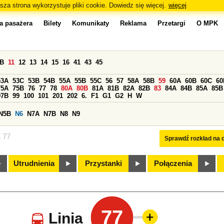
sza strona wykorzystuje pliki cookie. Dowiedz się więcej.
więcej
a pasażera
Bilety
Komunikaty
Reklama
Przetargi
O MPK
0B
11
12
13
14
15
16
41
43
45
53A
53C
53B
54B
55A
55B
55C
56
57
58A
58B
59
60A
60B
60C
60
75A
75B
76
77
78
80A
80B
81A
81B
82A
82B
83
84A
84B
85A
85B
97B
99
100
101
201
202
6.
F1
G1
G2
H
W
N5B
N6
N7A
N7B
N8
N9
a 77
Sprawdź rozkład na d
Utrudnienia
Przystanki
Połączenia
77
Linia