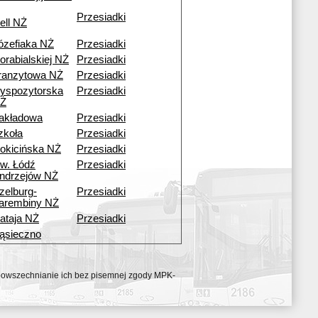
Przesiadki
ell NŻ
ózefiaka NŻ
Przesiadki
orabialskiej NŻ
Przesiadki
ranzytowa NŻ
Przesiadki
yspozytorska
Przesiadki
Ż
akładowa
Przesiadki
zkoła
Przesiadki
okicińska NŻ
Przesiadki
w. Łódź
Przesiadki
ndrzejów NŻ
zelburg-
Przesiadki
arembiny NŻ
ataja NŻ
Przesiadki
ąsieczno
ozpowszechnianie ich bez pisemnej zgody MPK-