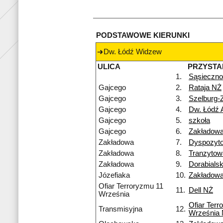
PODSTAWOWE KIERUNKI
Dw. Łódź Widzew
ULICA
PRZYSTA
1.
Sąsieczno
Gajcego
2.
Rataja NŻ
Gajcego
3.
Szelburg-
Gajcego
4.
Dw. Łódź 
Gajcego
5.
szkoła
Gajcego
6.
Zakładow
Zakładowa
7.
Dyspozyt
Zakładowa
8.
Tranzyto
Zakładowa
9.
Dorabialsk
Józefiaka
10.
Zakładow
Ofiar Terroryzmu 11
11.
Dell NŻ
Września
Ofiar Terr
Transmisyjna
12.
Września