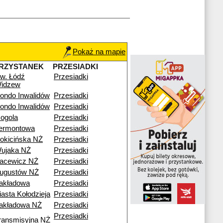
Pokaż na mapie
RZYSTANEK
PRZESIADKI
w. Łódź
Przesiadki
idzew
ondo Inwalidów
Przesiadki
ondo Inwalidów
Przesiadki
ogola
Przesiadki
ermontowa
Przesiadki
okicińska NŻ
Przesiadki
ujaka NŻ
Przesiadki
acewicz NŻ
Przesiadki
ugustów NŻ
Przesiadki
akładowa
Przesiadki
iasta Kołodzieja
Przesiadki
akładowa NŻ
Przesiadki
Przesiadki
ransmisyjna NŻ