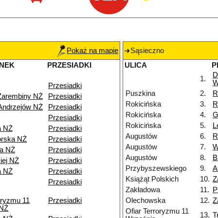
Pokaż na mapie
Sąsieczno
NEK
PRZESIADKI
ULICA
P
D
1.
W
Przesiadki
Puszkina
2.
R
Zarembiny NŻ
Przesiadki
Rokicińska
3.
R
Andrzejów NŻ
Przesiadki
Rokicińska
4.
G
Przesiadki
Rokicińska
5.
L
a NŻ
Przesiadki
Augustów
6.
R
orska NŻ
Przesiadki
Augustów
7.
W
wa NŻ
Przesiadki
Augustów
8.
B
iej NŻ
Przesiadki
Przybyszewskiego
9.
A
a NŻ
Przesiadki
Książąt Polskich
10.
Z
Przesiadki
Zakładowa
11.
P
oryzmu 11
Przesiadki
Olechowska
12.
Z
 NŻ
Ofiar Terroryzmu 11
13.
T