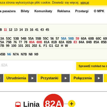
sza strona wykorzystuje pliki cookie. Dowiedz się więcej.
więcej
a pasażera
Bilety
Komunikaty
Reklama
Przetargi
O MPK
0B
11
12
13
14
15
16
41
43
45
53A
53C
53B
54B
55A
55B
55C
56
57
58A
58B
59
60A
60B
60C
60
75A
75B
76
77
78
80A
80B
81A
81B
82A
82B
83
84A
84B
85A
85B
97B
99
100
101
201
202
6.
F1
G1
G2
H
W
N5B
N6
N7A
N7B
N8
N9
a 82A
Sprawdź rozkład na d
Utrudnienia
Przystanki
Połączenia
82A
Linia