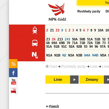
Na
Rozkłady jazdy
Dl
Z
Z1
Z2
0
1
2
3
4
5
6
7
8
9
10A
1
Z3
Z6
Z13
Z43
50A
50B
51A
51B
52
68
69A
69B
70
71A
71B
72A
72B
73
91A
91B
91C
92A
92B
93
94
96
97A
N1A
N1B
N2
N3A
N3B
N4A
N4B
N5A
Start
Rozkłady jazdy
Linie
Lini
Linie
Zmiany
Powrót