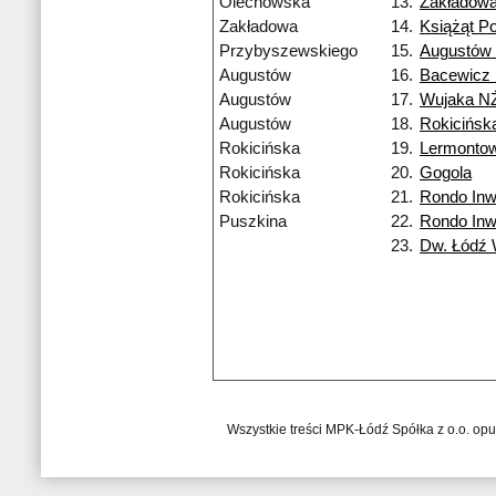
Olechowska
13.
Zakładow
Zakładowa
14.
Książąt Po
Przybyszewskiego
15.
Augustów
Augustów
16.
Bacewicz
Augustów
17.
Wujaka N
Augustów
18.
Rokicińsk
Rokicińska
19.
Lermonto
Rokicińska
20.
Gogola
Rokicińska
21.
Rondo Inw
Puszkina
22.
Rondo Inw
23.
Dw. Łódź
Wszystkie treści MPK-Łódź Spółka z o.o. op