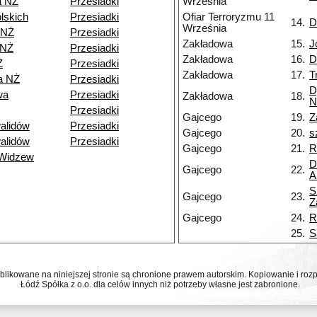
a NŻ
Przesiadki
Września
lskich
Przesiadki
Ofiar Terroryzmu 11
14.
D
Września
 NŻ
Przesiadki
Zakładowa
15.
J
 NŻ
Przesiadki
Zakładowa
16.
D
Ż
Przesiadki
Zakładowa
17.
T
a NŻ
Przesiadki
D
wa
Przesiadki
Zakładowa
18.
N
Przesiadki
Gajcego
19.
Z
alidów
Przesiadki
Gajcego
20.
s
alidów
Przesiadki
Gajcego
21.
R
 Widzew
D
Gajcego
22.
A
S
Gajcego
23.
Z
Gajcego
24.
R
25.
S
ublikowane na niniejszej stronie są chronione prawem autorskim. Kopiowanie i r
Łódź Spółka z o.o. dla celów innych niż potrzeby własne jest zabronione.