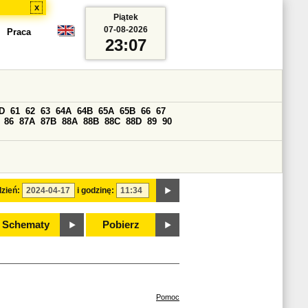
x
Piątek
07-08-2026
Praca
23:07
D
61
62
63
64A
64B
65A
65B
66
67
86
87A
87B
88A
88B
88C
88D
89
90
zień:
i godzinę:
Schematy
Pobierz
Pomoc