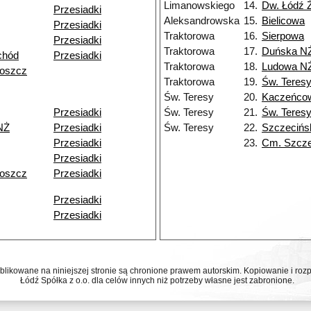
Limanowskiego
14.
Dw. Łódź 
Przesiadki
Aleksandrowska
15.
Bielicowa
Przesiadki
Traktorowa
16.
Sierpowa
Przesiadki
Traktorowa
17.
Duńska N
chód
Przesiadki
Traktorowa
18.
Ludowa N
goszcz
Traktorowa
19.
Św. Teres
Św. Teresy
20.
Kaczeńco
Przesiadki
Św. Teresy
21.
Św. Teres
NŻ
Przesiadki
Św. Teresy
22.
Szczecińs
Przesiadki
23.
Cm. Szcze
Przesiadki
goszcz
Przesiadki
Przesiadki
Przesiadki
ublikowane na niniejszej stronie są chronione prawem autorskim. Kopiowanie i r
Łódź Spółka z o.o. dla celów innych niż potrzeby własne jest zabronione.