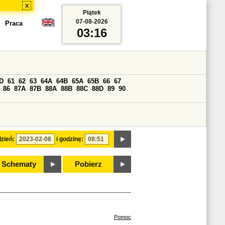
x
Piątek
07-08-2026
Praca
03:16
D
61
62
63
64A
64B
65A
65B
66
67
86
87A
87B
88A
88B
88C
88D
89
90
zień:
i godzinę:
Schematy
Pobierz
Pomoc