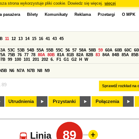
sza strona wykorzystuje pliki cookie. Dowiedz się więcej.
więcej
a pasażera
Bilety
Komunikaty
Reklama
Przetargi
O MPK
0B
11
12
13
14
15
16
41
43
45
53A
53C
53B
54B
55A
55B
55C
56
57
58A
58B
59
60A
60B
60C
60
75A
75B
76
77
78
80A
80B
81A
81B
82A
82B
83
84A
84B
85A
85B
97B
99
100
101
201
202
6.
F1
G1
G2
H
W
N5B
N6
N7A
N7B
N8
N9
a 89
Sprawdź rozkład na d
Utrudnienia
Przystanki
Połączenia
89
Linia