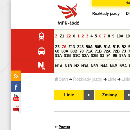
Na
Rozkłady jazdy
Dl
Z
Z1
Z2
0
1
2
3
4
5
6
7
8
9
10A
1
Z3
Z6
Z13
Z43
50A
50B
51A
51B
52
68
69A
69B
70
71A
71B
72A
72B
73
91A
91B
91C
92A
92B
93
94
96
97A
N1A
N1B
N2
N3A
N3B
N4A
N4B
N5A
Start
Rozkłady jazdy
Linie
Lini
Linie
Zmiany
Powrót