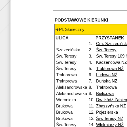
PODSTAWOWE KIERUNKI
Pl. Słoneczny
ULICA
PRZYSTANEK
1.
Cm. Szczecińs
Szczecińska
2.
Św. Teresy
Św. Teresy
3.
Św. Teresy 109
Św. Teresy
4.
Kaczeńcowa NŻ
Św. Teresy
5.
Traktorowa NŻ
Traktorowa
6.
Ludowa NŻ
Traktorowa
7.
Duńska NŻ
Aleksandrowska
8.
Traktorowa
Aleksandrowska
9.
Bielicowa
Woronicza
10.
Dw. Łódź Żabien
Brukowa
11.
Zbąszyńska NŻ
Brukowa
12.
Pojezierska
Brukowa
13.
Św. Teresy NŻ
Św. Teresy
14.
Włókniarzy NŻ