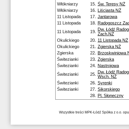
Włókniarzy
15.
Św. Teresy NŻ
Włókniarzy
16.
Liściasta NŻ
11 Listopada
17.
Jantarowa
11 Listopada
18.
Radogoszcz Za
Dw. Łódź Rado
11 Listopada
19.
Zach.NŻ
Okulickiego
20.
11 Listopada NŻ
Okulickiego
21.
Zgierska NŻ
Zgierska
22.
Brzoskwiniowa 
Świtezianki
23.
Zgierska
Świtezianki
24.
Nastrojowa
Dw. Łódź Rado
Świtezianki
25.
Wsch. NŻ
Świtezianki
26.
Syrenki
Świtezianki
27.
Sikorskiego
28.
Pl. Słoneczny
Wszystkie treści MPK-Łódź Spółka z o.o. op