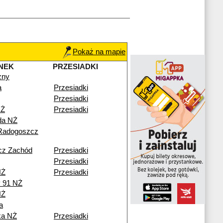
Pokaż na mapie
NEK
PRZESIADKI
zny
a
Przesiadki
Przesiadki
NŻ
Przesiadki
da NŻ
Radogoszcz
cz Zachód
Przesiadki
Przesiadki
NŻ
Przesiadki
y 91 NŻ
NŻ
a
ka NŻ
Przesiadki