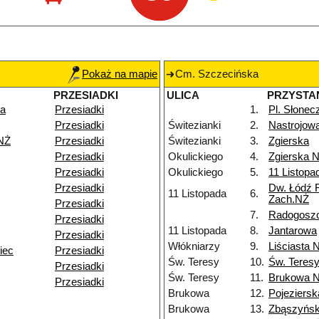
Pokaż na mapie
Cm. Szczecińska
PRZESIADKI
ULICA
PRZYSTA
ka
Przesiadki
1.
Pl. Słonec
Przesiadki
Świtezianki
2.
Nastrojow
 NŻ
Przesiadki
Świtezianki
3.
Zgierska
Przesiadki
Okulickiego
4.
Zgierska 
Przesiadki
Okulickiego
5.
11 Listopa
Przesiadki
Dw. Łódź 
11 Listopada
6.
Zach.NŻ
Przesiadki
7.
Radogosz
Przesiadki
11 Listopada
8.
Jantarowa
Przesiadki
Włókniarzy
9.
Liściasta 
iec
Przesiadki
Św. Teresy
10.
Św. Teres
Przesiadki
Św. Teresy
11.
Brukowa 
Przesiadki
Brukowa
12.
Pojeziersk
Brukowa
13.
Zbąszyńs