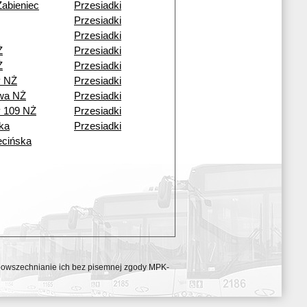
Żabieniec
Przesiadki
Przesiadki
Przesiadki
Ż
Przesiadki
Ż
Przesiadki
y NŻ
Przesiadki
wa NŻ
Przesiadki
y 109 NŻ
Przesiadki
ka
Przesiadki
cińska
ozpowszechnianie ich bez pisemnej zgody MPK-