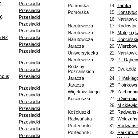
Ż
Przesiadki
Pomorska
14.
Tamka
Przesiadki
Pomorska
15.
Konstytuc
06
Przesiadki
16.
Narutowi
Przesiadki
Narutowicza
17.
Radiostac
Przesiadki
Narutowicza
18.
Matejki (
o NŻ
Przesiadki
Narutowicza
19.
Kopciński
Przesiadki
Jaracza
20.
Wierzbow
Przesiadki
Uniwersytecka
21.
Narutowi
Narutowicza
22.
Pl. Dąbro
Przesiadki
Rodziny
23.
Dw. Łódź
Przesiadki
Poznańskich
ampus
Przesiadki
Jaracza
24.
Kilińskieg
Jaracza
25.
Piotrkows
Przesiadki
Więckowskiego
26.
Zachodni
Przesiadki
Kościuszki
27.
6 Sierpnia
Przesiadki
28.
Mickiewic
Przesiadki
Kościuszki
29.
Radwańs
Przesiadki
Radwańska
30.
Wólczańs
Przesiadki
Politechniki
31.
Radwańsk
Przesiadki
Politechniki
32.
Park im. 
Przesiadki