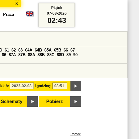
x
Piątek
07-08-2026
Praca
02:43
D
61
62
63
64A
64B
65A
65B
66
67
86
87A
87B
88A
88B
88C
88D
89
90
zień:
i godzinę:
Schematy
Pobierz
Pomoc