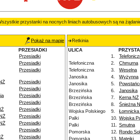
szystkie przystanki na nocnych liniach autobusowych są na żądani
Pokaż na mapie
Retkinia
PRZESIADKI
ULICA
PRZYST
Przesiadki
1.
Telefonic
Przesiadki
Telefoniczna
2.
Chmurna
Przesiadki
Telefoniczna
3.
Weselna
Janosika
4.
Wyżynna
 NŻ
Przesiadki
Janosika
5.
Powstańc
Przesiadki
Brzezińska
6.
Janosika
ia
Przesiadki
Brzezińska
7.
Kerna NŻ
Przesiadki
Brzezińska
8.
Śnieżna 
NŻ
Przesiadki
Wojska Polskiego
9.
Łomnicka
 NŻ
Przesiadki
Palki
10.
Wojska Po
 NŻ
Przesiadki
Palki
11.
Smutna
Przesiadki
Pomorska
12.
Rondo Sol
NŻ
Przesiadki
Pomorska
13.
Matejki