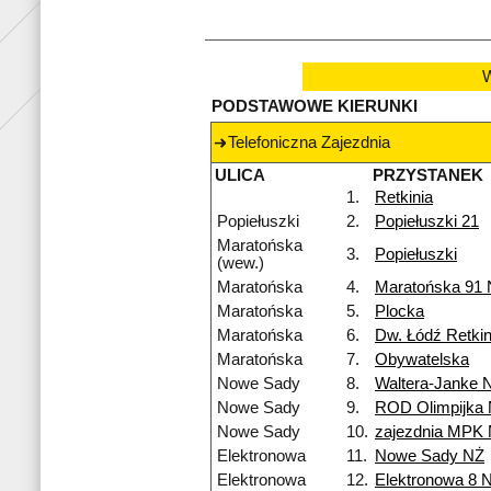
W
PODSTAWOWE KIERUNKI
Telefoniczna Zajezdnia
ULICA
PRZYSTANEK
1.
Retkinia
Popiełuszki
2.
Popiełuszki 21
Maratońska
3.
Popiełuszki
(wew.)
Maratońska
4.
Maratońska 91
Maratońska
5.
Plocka
Maratońska
6.
Dw. Łódź Retkin
Maratońska
7.
Obywatelska
Nowe Sady
8.
Waltera-Janke 
Nowe Sady
9.
ROD Olimpijka
Nowe Sady
10.
zajezdnia MPK
Elektronowa
11.
Nowe Sady NŻ
Elektronowa
12.
Elektronowa 8 