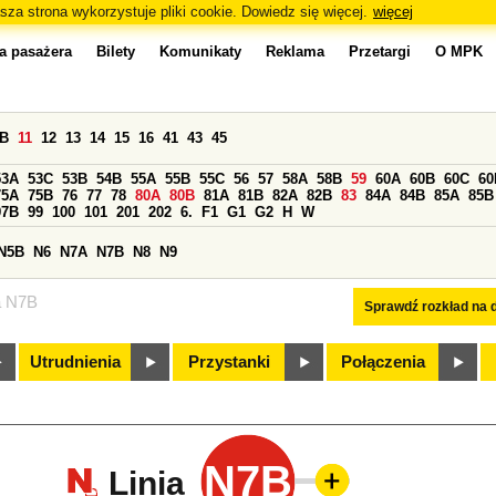
sza strona wykorzystuje pliki cookie. Dowiedz się więcej.
więcej
a pasażera
Bilety
Komunikaty
Reklama
Przetargi
O MPK
0B
11
12
13
14
15
16
41
43
45
53A
53C
53B
54B
55A
55B
55C
56
57
58A
58B
59
60A
60B
60C
60
75A
75B
76
77
78
80A
80B
81A
81B
82A
82B
83
84A
84B
85A
85B
97B
99
100
101
201
202
6.
F1
G1
G2
H
W
N5B
N6
N7A
N7B
N8
N9
a N7B
Sprawdź rozkład na d
Utrudnienia
Przystanki
Połączenia
N7B
Linia