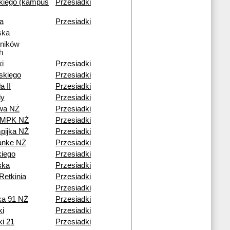
kiego (kampus
Przesiadki
a
Przesiadki
ska
tników
h
ki
Przesiadki
skiego
Przesiadki
a II
Przesiadki
dy
Przesiadki
owa NŻ
Przesiadki
a MPK NŻ
Przesiadki
pijka NŻ
Przesiadki
anke NŻ
Przesiadki
iego
Przesiadki
ska
Przesiadki
Retkinia
Przesiadki
Przesiadki
ka 91 NŻ
Przesiadki
ki
Przesiadki
ki 21
Przesiadki