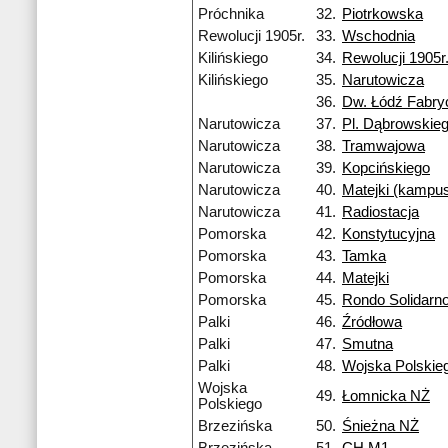
Próchnika
32.
Piotrkowska
Rewolucji 1905r.
33.
Wschodnia
Kilińskiego
34.
Rewolucji 1905r
Kilińskiego
35.
Narutowicza
36.
Dw. Łódź Fabry
Narutowicza
37.
Pl. Dąbrowskie
Narutowicza
38.
Tramwajowa
Narutowicza
39.
Kopcińskiego
Narutowicza
40.
Matejki (kampu
Narutowicza
41.
Radiostacja
Pomorska
42.
Konstytucyjna
Pomorska
43.
Tamka
Pomorska
44.
Matejki
Pomorska
45.
Rondo Solidarno
Palki
46.
Źródłowa
Palki
47.
Smutna
Palki
48.
Wojska Polskie
Wojska
49.
Łomnicka NŻ
Polskiego
Brzezińska
50.
Śnieżna NŻ