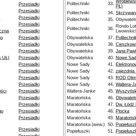
Wróblews
Politechniki
33.
Przesiadki
PŁ)
Przesiadki
Politechniki
34.
Skrzywan
.
Przesiadki
Politechniki
35.
Obywatel
Przesiadki
Rondo Lo
Politechniki
36.
czna
Przesiadki
Lwowskic
go
Przesiadki
Obywatelska
37.
Politechni
Przesiadki
Obywatelska
38.
Cieszkow
Przesiadki
Obywatelska
39.
Jana Pawł
s UŁ)
Przesiadki
Obywatelska
40.
Nowe Sa
Przesiadki
Nowe Sady
41.
Elektron
Przesiadki
Nowe Sady
42.
zajezdni
Przesiadki
Nowe Sady
43.
ROD Olim
Przesiadki
Nowe Sady
44.
Waltera-J
ści
Przesiadki
Waltera-Janke
45.
Wyszyńsk
Przesiadki
Maratońska
46.
Obywatel
Przesiadki
Maratońska
47.
Dw. Łódź 
go
Przesiadki
Maratońska
48.
Plocka
Przesiadki
Maratońska
49.
Maratońs
Maratońska (wew.)
50.
Popiełusz
Przesiadki
Popiełuszki
51.
Popiełusz