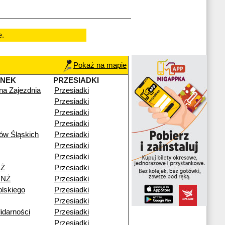
e.
Pokaż na mapie
ANEK
PRZESIADKI
zna Zajezdnia
Przesiadki
Przesiadki
Przesiadki
Przesiadki
ów Śląskich
Przesiadki
Przesiadki
Przesiadki
NŻ
Przesiadki
 NŻ
Przesiadki
lskiego
Przesiadki
Przesiadki
idarności
Przesiadki
Przesiadki