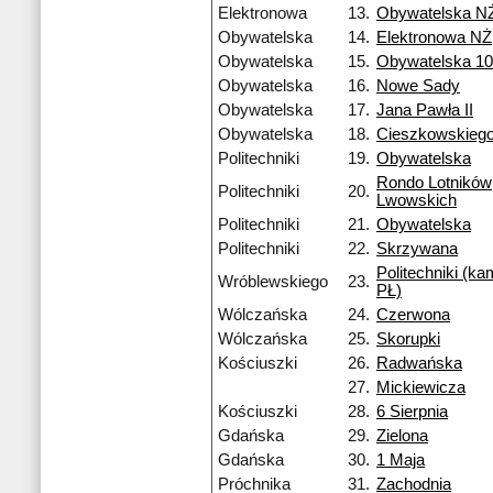
Elektronowa
13.
Obywatelska N
Obywatelska
14.
Elektronowa NŻ
Obywatelska
15.
Obywatelska 1
Obywatelska
16.
Nowe Sady
Obywatelska
17.
Jana Pawła II
Obywatelska
18.
Cieszkowskieg
Politechniki
19.
Obywatelska
Rondo Lotników
Politechniki
20.
Lwowskich
Politechniki
21.
Obywatelska
Politechniki
22.
Skrzywana
Politechniki (k
Wróblewskiego
23.
PŁ)
Wólczańska
24.
Czerwona
Wólczańska
25.
Skorupki
Kościuszki
26.
Radwańska
27.
Mickiewicza
Kościuszki
28.
6 Sierpnia
Gdańska
29.
Zielona
Gdańska
30.
1 Maja
Próchnika
31.
Zachodnia