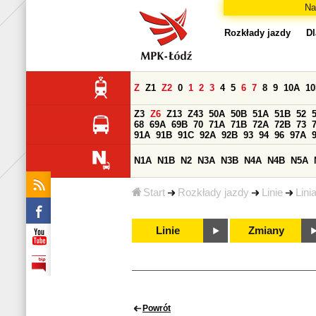
Na
Rozkłady jazdy
Dl
Z
Z1
Z2
0
1
2
3
4
5
6
7
8
9
10A
1
Z3
Z6
Z13
Z43
50A
50B
51A
51B
52
68
69A
69B
70
71A
71B
72A
72B
73
91A
91B
91C
92A
92B
93
94
96
97A
N1A
N1B
N2
N3A
N3B
N4A
N4B
N5A
Start
Rozkłady jazdy
Linie
Lini
Linie
Zmiany
Powrót