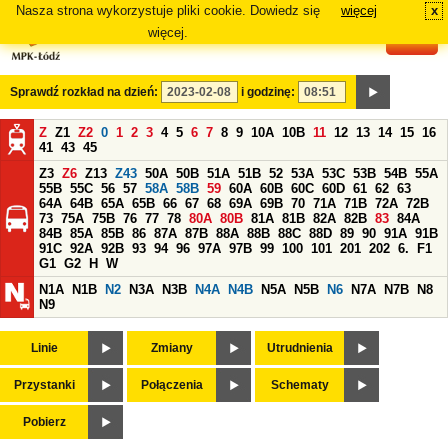
Nasza strona wykorzystuje pliki cookie. Dowiedz się
więcej
x
#
więcej.
Sprawdź rozkład na dzień:
i godzinę:
Z
Z1
Z2
0
1
2
3
4
5
6
7
8
9
10A
10B
11
12
13
14
15
16
41
43
45
Z3
Z6
Z13
Z43
50A
50B
51A
51B
52
53A
53C
53B
54B
55A
55B
55C
56
57
58A
58B
59
60A
60B
60C
60D
61
62
63
64A
64B
65A
65B
66
67
68
69A
69B
70
71A
71B
72A
72B
73
75A
75B
76
77
78
80A
80B
81A
81B
82A
82B
83
84A
84B
85A
85B
86
87A
87B
88A
88B
88C
88D
89
90
91A
91B
91C
92A
92B
93
94
96
97A
97B
99
100
101
201
202
6.
F1
G1
G2
H
W
N1A
N1B
N2
N3A
N3B
N4A
N4B
N5A
N5B
N6
N7A
N7B
N8
N9
Linie
Zmiany
Utrudnienia
Przystanki
Połączenia
Schematy
Pobierz