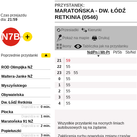
PRZYSTANEK:
MARATOŃSKA - DW. ŁÓDŹ
Czas przejazdu
RETKINIA (0546)
dla:
21:59
Przesiadki
Kierunki
N7B
Pokaż na mapie
Drukuj
ikony
Tabliczka jak na przystanku
Nd/Pn i Wt-Pt
Pt/Sb
Sb/Nd
Poprzednie przystanki
21
59
22
55
ROD Olimpijka NŻ
23
25
55
Waltera-Janke NŻ
0
55
1
55
Wyszyńskiego
2
55
Obywatelska
3
55
Dw. Łódź Retkinia
4
55
Dojeżdża w:
0 min.
Plocka
Dojeżdża w:
1 min.
Maratońska 91 NŻ
Wszystkie przystanki na nocnych liniach
Dojeżdża w:
2 min.
autobusowych są na żądanie.
Popiełuszki
Dojeżdża w:
3 min.
Zakłócenia ruchu powodują zmiany czasów