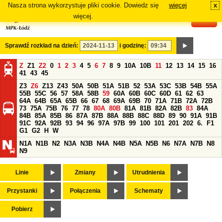
Nasza strona wykorzystuje pliki cookie. Dowiedz się
więcej
x
#
więcej.
Sprawdź rozkład na dzień:
i godzinę:
Z
Z1
Z2
0
1
2
3
4
5
6
7
8
9
10A
10B
11
12
13
14
15
16
41
43
45
Z3
Z6
Z13
Z43
50A
50B
51A
51B
52
53A
53C
53B
54B
55A
55B
55C
56
57
58A
58B
59
60A
60B
60C
60D
61
62
63
64A
64B
65A
65B
66
67
68
69A
69B
70
71A
71B
72A
72B
73
75A
75B
76
77
78
80A
80B
81A
81B
82A
82B
83
84A
84B
85A
85B
86
87A
87B
88A
88B
88C
88D
89
90
91A
91B
91C
92A
92B
93
94
96
97A
97B
99
100
101
201
202
6.
F1
G1
G2
H
W
N1A
N1B
N2
N3A
N3B
N4A
N4B
N5A
N5B
N6
N7A
N7B
N8
N9
Linie
Zmiany
Utrudnienia
Przystanki
Połączenia
Schematy
Pobierz