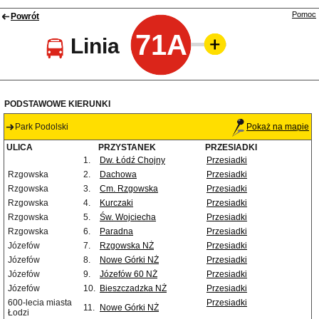
Pomoc
Powrót
71A
Linia
PODSTAWOWE KIERUNKI
Park Podolski
Pokaż na mapie
ULICA
PRZYSTANEK
PRZESIADKI
1.
Dw. Łódź Chojny
Przesiadki
Rzgowska
2.
Dachowa
Przesiadki
Rzgowska
3.
Cm. Rzgowska
Przesiadki
Rzgowska
4.
Kurczaki
Przesiadki
Rzgowska
5.
Św. Wojciecha
Przesiadki
Rzgowska
6.
Paradna
Przesiadki
Józefów
7.
Rzgowska NŻ
Przesiadki
Józefów
8.
Nowe Górki NŻ
Przesiadki
Józefów
9.
Józefów 60 NŻ
Przesiadki
Józefów
10.
Bieszczadzka NŻ
Przesiadki
600-lecia miasta
Przesiadki
11.
Nowe Górki NŻ
Łodzi