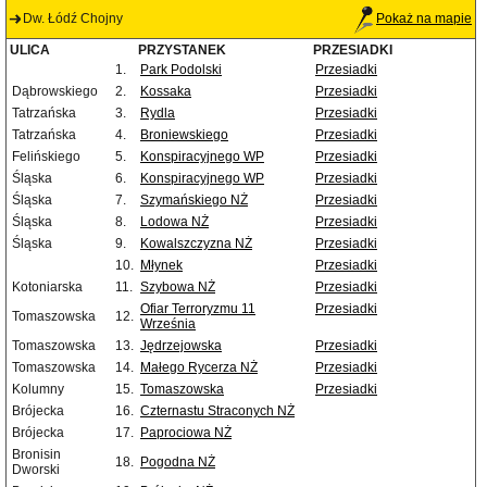
Dw. Łódź Chojny
Pokaż na mapie
ULICA
PRZYSTANEK
PRZESIADKI
1.
Park Podolski
Przesiadki
Dąbrowskiego
2.
Kossaka
Przesiadki
Tatrzańska
3.
Rydla
Przesiadki
Tatrzańska
4.
Broniewskiego
Przesiadki
Felińskiego
5.
Konspiracyjnego WP
Przesiadki
Śląska
6.
Konspiracyjnego WP
Przesiadki
Śląska
7.
Szymańskiego NŻ
Przesiadki
Śląska
8.
Lodowa NŻ
Przesiadki
Śląska
9.
Kowalszczyzna NŻ
Przesiadki
10.
Młynek
Przesiadki
Kotoniarska
11.
Szybowa NŻ
Przesiadki
Ofiar Terroryzmu 11
Przesiadki
Tomaszowska
12.
Września
Tomaszowska
13.
Jędrzejowska
Przesiadki
Tomaszowska
14.
Małego Rycerza NŻ
Przesiadki
Kolumny
15.
Tomaszowska
Przesiadki
Brójecka
16.
Czternastu Straconych NŻ
Brójecka
17.
Paprociowa NŻ
Bronisin
18.
Pogodna NŻ
Dworski