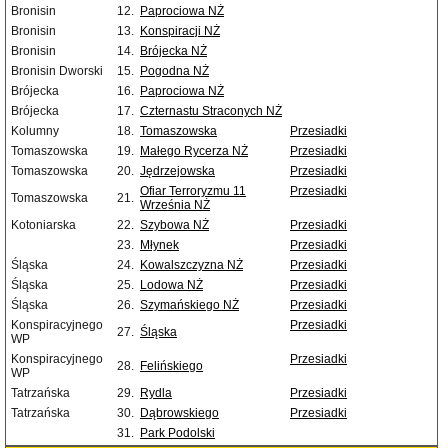
Bronisin
12.
Paprociowa NŻ
Bronisin
13.
Konspiracji NŻ
Bronisin
14.
Brójecka NŻ
Bronisin Dworski
15.
Pogodna NŻ
Brójecka
16.
Paprociowa NŻ
Brójecka
17.
Czternastu Straconych NŻ
Kolumny
18.
Tomaszowska
Przesiadki
Tomaszowska
19.
Małego Rycerza NŻ
Przesiadki
Tomaszowska
20.
Jędrzejowska
Przesiadki
Ofiar Terroryzmu 11
Przesiadki
Tomaszowska
21.
Września NŻ
Kotoniarska
22.
Szybowa NŻ
Przesiadki
23.
Młynek
Przesiadki
Śląska
24.
Kowalszczyzna NŻ
Przesiadki
Śląska
25.
Lodowa NŻ
Przesiadki
Śląska
26.
Szymańskiego NŻ
Przesiadki
Konspiracyjnego
Przesiadki
27.
Śląska
WP
Konspiracyjnego
Przesiadki
28.
Felińskiego
WP
Tatrzańska
29.
Rydla
Przesiadki
Tatrzańska
30.
Dąbrowskiego
Przesiadki
31.
Park Podolski