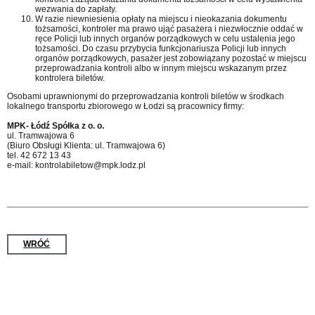
wezwania do zapłaty.
W razie niewniesienia opłaty na miejscu i nieokazania dokumentu
tożsamości, kontroler ma prawo ująć pasażera i niezwłocznie oddać w
ręce Policji lub innych organów porządkowych w celu ustalenia jego
tożsamości. Do czasu przybycia funkcjonariusza Policji lub innych
organów porządkowych, pasażer jest zobowiązany pozostać w miejscu
przeprowadzania kontroli albo w innym miejscu wskazanym przez
kontrolera biletów.
Osobami uprawnionymi do przeprowadzania kontroli biletów w środkach
lokalnego transportu zbiorowego w Łodzi są pracownicy firmy:
MPK- Łódź Spółka z o. o.
ul. Tramwajowa 6
(Biuro Obsługi Klienta: ul. Tramwajowa 6)
tel. 42 672 13 43
e-mail: kontrolabiletow@mpk.lodz.pl
WRÓĆ