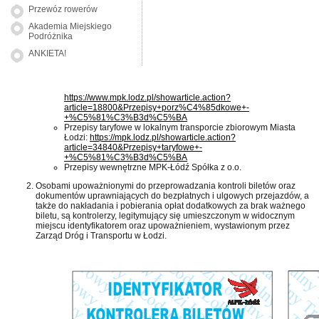
Przewóz rowerów
Akademia Miejskiego
Podróżnika
ANKIETA!
https://www.mpk.lodz.pl/showarticle.action?
article=18800&Przepisy+porz%C4%85dkowe+-
+%C5%81%C3%B3d%C5%BA
Przepisy taryfowe w lokalnym transporcie zbiorowym Miasta
Łodzi:
https://mpk.lodz.pl/showarticle.action?
article=34840&Przepisy+taryfowe+-
+%C5%81%C3%B3d%C5%BA
Przepisy wewnętrzne MPK-Łódź Spółka z o.o.
Osobami upoważnionymi do przeprowadzania kontroli biletów oraz
dokumentów uprawniających do bezpłatnych i ulgowych przejazdów, a
także do nakładania i pobierania opłat dodatkowych za brak ważnego
biletu, są kontrolerzy, legitymujący się umieszczonym w widocznym
miejscu identyfikatorem oraz upoważnieniem, wystawionym przez
Zarząd Dróg i Transportu w Łodzi.