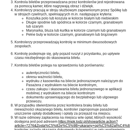
Kontrola biletów przeprowadzana przez kontrolerów jest rejestrowana
za pomocą kamer, które nagrywają obraz i dźwięk.
Kontrolerzy pracują w stroju służbowym zapewnionym przez Spółkę lub
w strojach cywilnych, spełniających m.in. następujące kryteria:
Koszulka polo lub koszula w kolorze białym lub niebieskim
Długie spodnie lub spódnica w kolorze czarnym, granatowym
lub szarym
Marynarka, bluza lub kurtka w kolorze czarnym lub granatowym
Pełne buty w kolorze czarnym, granatowym lub brązowym
Kontrolerzy przeprowadzają kontrolę w minimum dwuosobowych
zespołach.
Kontrolę podejmuje się, gdy pojazd ruszył z przystanku, po upływie
czasu niezbędnego do skasowania biletu.
Kontrola biletów polega na sprawdzeniu lub porównaniu:
autentyczności biletu,
okresu ważności biletu,
wydruku z kasownika na bilecie jednorazowym należącym do
Pasażera z wydrukiem na bilecie kontrolnym,
czasu zakupu i skasowania biletu jednorazowego w aplikacji
mobilnej z wydrukiem na bilecie kontrolnym
dokumentu uprawniającego do bezpłatnego lub ulgowego
przewozu.
W przypadku stwierdzenia przez kontrolera braku biletu lub
nieważności okazanego biletu, kontroler zaproponuje pasażerowi
uiszczenie opłaty dodatkowej i opłaty za przejazd na miejscu.
W razie odmowy zapłacenia na miejscu w/w opłat, których wysokość
dostępna jest pod adresem
https://mpk.lodz.pl/showarticle.action?
article=7276&Zosta%C5%82e%C5%9B+ukarany+op%C5%82at%C4%8
kontroler zażąda okazania dokumentu tożsamości w celu wystawienia