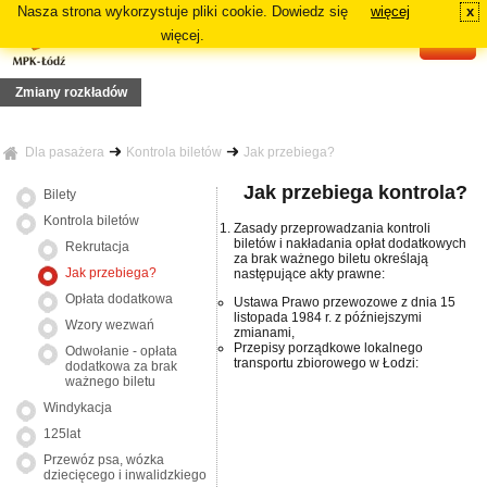
Nasza strona wykorzystuje pliki cookie. Dowiedz się
więcej
x
#
więcej.
Zmiany rozkładów
 linii 1
z 4/5 do nocy 7/8 sierpnia 2026r. (wt/śr - pt/sb), zmiana trasy wyjazdowej linii Z1
Dla pasażera
Kontrola biletów
Jak przebiega?
3
19 lipca 2026r. (niedziela), zmiana tras linii 73, 81A, 81B, N5A, N5B
Jak przebiega kontrola?
Bilety
dy linii: 70, 72A, 72B
12 lipca 2026r. (niedziela), zmiana tras linii 87A, 87B
Od dnia 12 l
Kontrola biletów
Zasady przeprowadzania kontroli
ia linii 18 i 54A
biletów i nakładania opłat dodatkowych
asie podstawowej danej linii: 64A, 84A, 88B i 91A
Rekrutacja
za brak ważnego biletu określają
16
Jak przebiega?
następujące akty prawne:
29 czerwca 2026r. (poniedziałek), zmiana tras linii: 2, 3, 6, 7, 11
O
Opłata dodatkowa
Ustawa Prawo przewozowe z dnia 15
listopada 1984 r. z późniejszymi
Wzory wezwań
zmianami,
Przepisy porządkowe lokalnego
Odwołanie - opłata
transportu zbiorowego w Łodzi:
dodatkowa za brak
ważnego biletu
Windykacja
125lat
Przewóz psa, wózka
dziecięcego i inwalidzkiego