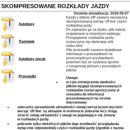
SKOMPRESOWANE ROZKŁADY JAZDY
Ostatnia aktualizacja: 2026-08-07
Każdy z plików ZIP zawiera niezależną
skompresowaną wersję 'off line' części
Autobusy
rozkładów jazdy.
Po zapisaniu go na dysku, plik należy
rozpakować w dowolnym katalogu.
Przeglądanie rozkładów jazdy
Tramwaje
rozpoczyna się otwierając plik
index.html
.
Plik 'przesiadki' zawiera dodatkowe
informacje o przesiadkach na
poszczególnych przystankach,
Autobusy nocne
powinien być on używany łącznie
z conajmniej jednym z pozostałych
plików.
Przesiadki
Uwaga:
w celu zmniejszenia wielkości
plików wygląd skompresowanych
rozkładów został uproszczony w
stosunku do informacji
prezentowanych na stronie
internetowej
zalecamy sprawdzenie aktualności swojej wersji przed użyciem:
wersje 'off line' są aktualne w momencie pobrania lecz mogą
stracić swoją aktualność z uwagi na pojawiające się zmiany
w rozkładach jazdy
pobranie tylko niektórych plików daje możliwość przeglądania
wyłącznie odpowiedniej części rozkładów jazdy (zgodnie z nazwa