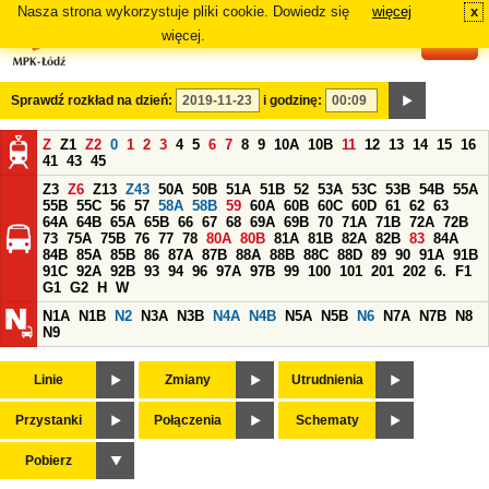
Nasza strona wykorzystuje pliki cookie. Dowiedz się
więcej
x
#
więcej.
Sprawdź rozkład na dzień:
i godzinę:
Z
Z1
Z2
0
1
2
3
4
5
6
7
8
9
10A
10B
11
12
13
14
15
16
41
43
45
Z3
Z6
Z13
Z43
50A
50B
51A
51B
52
53A
53C
53B
54B
55A
55B
55C
56
57
58A
58B
59
60A
60B
60C
60D
61
62
63
64A
64B
65A
65B
66
67
68
69A
69B
70
71A
71B
72A
72B
73
75A
75B
76
77
78
80A
80B
81A
81B
82A
82B
83
84A
84B
85A
85B
86
87A
87B
88A
88B
88C
88D
89
90
91A
91B
91C
92A
92B
93
94
96
97A
97B
99
100
101
201
202
6.
F1
G1
G2
H
W
N1A
N1B
N2
N3A
N3B
N4A
N4B
N5A
N5B
N6
N7A
N7B
N8
N9
Linie
Zmiany
Utrudnienia
Przystanki
Połączenia
Schematy
Pobierz