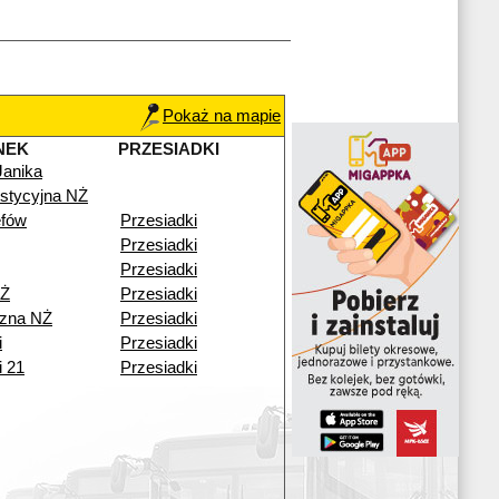
Pokaż na mapie
NEK
PRZESIADKI
Janika
stycyjna NŻ
fów
Przesiadki
Przesiadki
Przesiadki
NŻ
Przesiadki
zna NŻ
Przesiadki
i
Przesiadki
i 21
Przesiadki