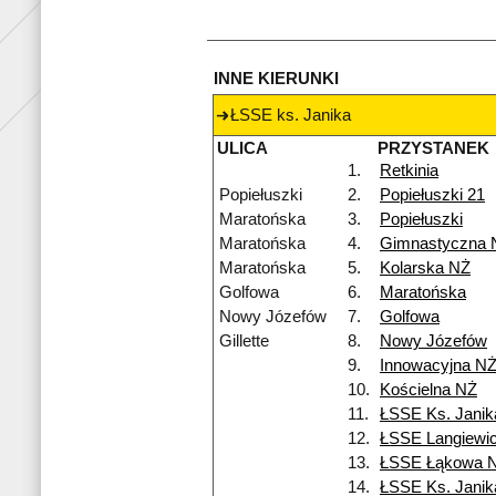
INNE KIERUNKI
ŁSSE ks. Janika
ULICA
PRZYSTANEK
1.
Retkinia
Popiełuszki
2.
Popiełuszki 21
Maratońska
3.
Popiełuszki
Maratońska
4.
Gimnastyczna 
Maratońska
5.
Kolarska NŻ
Golfowa
6.
Maratońska
Nowy Józefów
7.
Golfowa
Gillette
8.
Nowy Józefów
9.
Innowacyjna N
10.
Kościelna NŻ
11.
ŁSSE Ks. Janik
12.
ŁSSE Langiewi
13.
ŁSSE Łąkowa 
14.
ŁSSE Ks. Janik