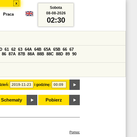
x
Sobota
08-08-2026
Praca
02:30
D
61
62
63
64A
64B
65A
65B
66
67
86
87A
87B
88A
88B
88C
88D
89
90
zień:
i godzinę:
Schematy
Pobierz
Pomoc