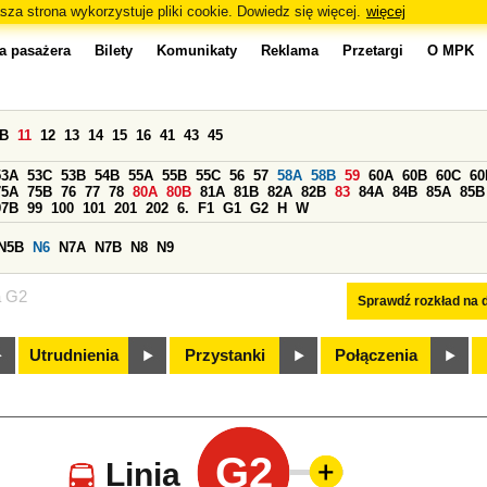
sza strona wykorzystuje pliki cookie. Dowiedz się więcej.
więcej
a pasażera
Bilety
Komunikaty
Reklama
Przetargi
O MPK
0B
11
12
13
14
15
16
41
43
45
53A
53C
53B
54B
55A
55B
55C
56
57
58A
58B
59
60A
60B
60C
60
75A
75B
76
77
78
80A
80B
81A
81B
82A
82B
83
84A
84B
85A
85B
97B
99
100
101
201
202
6.
F1
G1
G2
H
W
N5B
N6
N7A
N7B
N8
N9
a G2
Sprawdź rozkład na d
Utrudnienia
Przystanki
Połączenia
G2
Linia