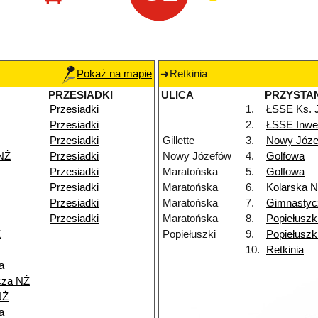
Pokaż na mapie
Retkinia
PRZESIADKI
ULICA
PRZYSTA
Przesiadki
1.
ŁSSE Ks. 
Przesiadki
2.
ŁSSE Inwe
Przesiadki
Gillette
3.
Nowy Józe
NŻ
Przesiadki
Nowy Józefów
4.
Golfowa
Przesiadki
Maratońska
5.
Golfowa
Przesiadki
Maratońska
6.
Kolarska 
Przesiadki
Maratońska
7.
Gimnastyc
Przesiadki
Maratońska
8.
Popiełuszk
Ż
Popiełuszki
9.
Popiełuszk
10.
Retkinia
a
cza NŻ
NŻ
a