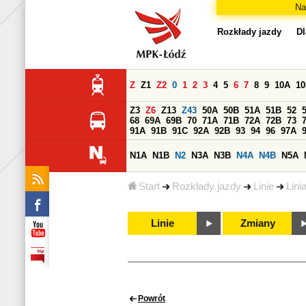
Na
Rozkłady jazdy
Dl
Z
Z1
Z2
0
1
2
3
4
5
6
7
8
9
10A
1
Z3
Z6
Z13
Z43
50A
50B
51A
51B
52
68
69A
69B
70
71A
71B
72A
72B
73
91A
91B
91C
92A
92B
93
94
96
97A
N1A
N1B
N2
N3A
N3B
N4A
N4B
N5A
Start
Rozkłady jazdy
Linie
Lini
Linie
Zmiany
Powrót