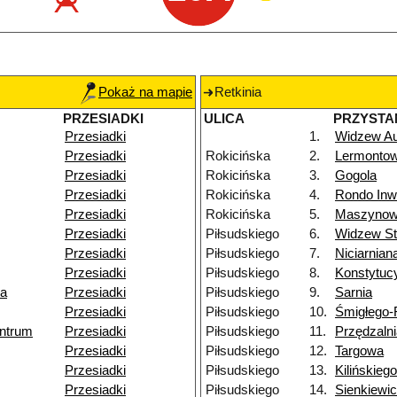
Pokaż na mapie
Retkinia
PRZESIADKI
ULICA
PRZYSTA
Przesiadki
1.
Widzew A
Przesiadki
Rokicińska
2.
Lermonto
Przesiadki
Rokicińska
3.
Gogola
Przesiadki
Rokicińska
4.
Rondo Inw
Przesiadki
Rokicińska
5.
Maszyno
Przesiadki
Piłsudskiego
6.
Widzew St
Przesiadki
Piłsudskiego
7.
Niciarnian
Przesiadki
Piłsudskiego
8.
Konstytuc
ka
Przesiadki
Piłsudskiego
9.
Sarnia
Przesiadki
Piłsudskiego
10.
Śmigłego
ntrum
Przesiadki
Piłsudskiego
11.
Przędzaln
Przesiadki
Piłsudskiego
12.
Targowa
Przesiadki
Piłsudskiego
13.
Kilińskiego
Przesiadki
Piłsudskiego
14.
Sienkiewi