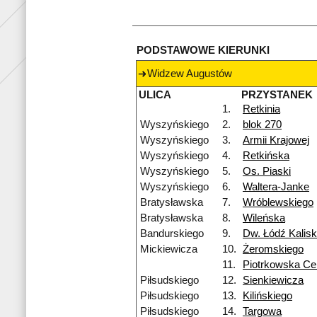
PODSTAWOWE KIERUNKI
Widzew Augustów
ULICA
PRZYSTANEK
1.
Retkinia
Wyszyńskiego
2.
blok 270
Wyszyńskiego
3.
Armii Krajowej
Wyszyńskiego
4.
Retkińska
Wyszyńskiego
5.
Os. Piaski
Wyszyńskiego
6.
Waltera-Janke
Bratysławska
7.
Wróblewskiego
Bratysławska
8.
Wileńska
Bandurskiego
9.
Dw. Łódź Kalis
Mickiewicza
10.
Żeromskiego
11.
Piotrkowska Ce
Piłsudskiego
12.
Sienkiewicza
Piłsudskiego
13.
Kilińskiego
Piłsudskiego
14.
Targowa