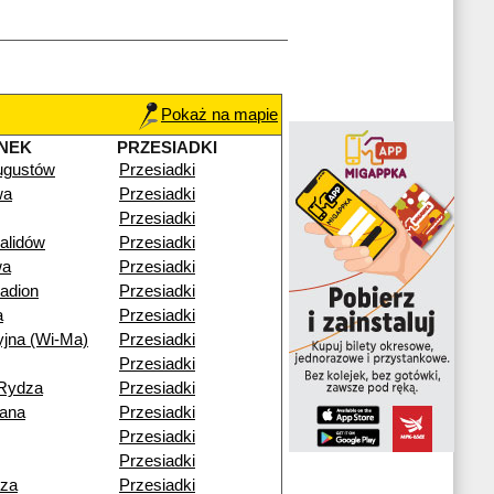
Pokaż na mapie
NEK
PRZESIADKI
ugustów
Przesiadki
wa
Przesiadki
Przesiadki
alidów
Przesiadki
wa
Przesiadki
adion
Przesiadki
a
Przesiadki
yjna (Wi-Ma)
Przesiadki
Przesiadki
-Rydza
Przesiadki
iana
Przesiadki
Przesiadki
Przesiadki
cza
Przesiadki