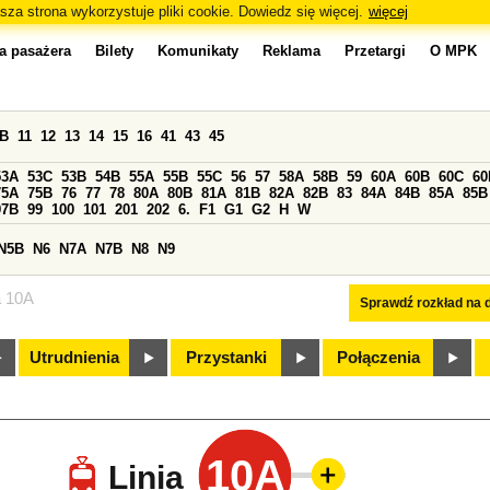
sza strona wykorzystuje pliki cookie. Dowiedz się więcej.
więcej
a pasażera
Bilety
Komunikaty
Reklama
Przetargi
O MPK
0B
11
12
13
14
15
16
41
43
45
53A
53C
53B
54B
55A
55B
55C
56
57
58A
58B
59
60A
60B
60C
60
75A
75B
76
77
78
80A
80B
81A
81B
82A
82B
83
84A
84B
85A
85B
97B
99
100
101
201
202
6.
F1
G1
G2
H
W
N5B
N6
N7A
N7B
N8
N9
a 10A
Sprawdź rozkład na d
Utrudnienia
Przystanki
Połączenia
10A
Linia