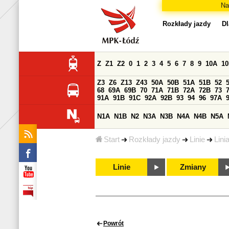
Na
Rozkłady jazdy
Dl
Z
Z1
Z2
0
1
2
3
4
5
6
7
8
9
10A
1
Z3
Z6
Z13
Z43
50A
50B
51A
51B
52
68
69A
69B
70
71A
71B
72A
72B
73
91A
91B
91C
92A
92B
93
94
96
97A
N1A
N1B
N2
N3A
N3B
N4A
N4B
N5A
Start
Rozkłady jazdy
Linie
Lini
Linie
Zmiany
Powrót