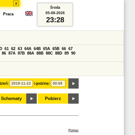
x
Środa
05-08-2026
Praca
23:28
D
61
62
63
64A
64B
65A
65B
66
67
86
87A
87B
88A
88B
88C
88D
89
90
zień:
i godzinę:
Schematy
Pobierz
Pomoc