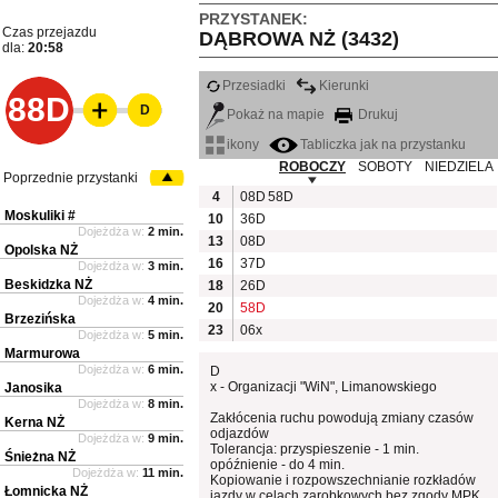
PRZYSTANEK:
Czas przejazdu
DĄBROWA NŻ (3432)
dla:
20:58
Przesiadki
Kierunki
88D
D
Pokaż na mapie
Drukuj
ikony
Tabliczka jak na przystanku
ROBOCZY
SOBOTY
NIEDZIELA
Poprzednie przystanki
4
08D
58D
Moskuliki #
10
36D
Dojeżdża w:
2 min.
13
08D
Opolska NŻ
16
37D
Dojeżdża w:
3 min.
Beskidzka NŻ
18
26D
Dojeżdża w:
4 min.
20
58D
Brzezińska
23
06x
Dojeżdża w:
5 min.
Marmurowa
Dojeżdża w:
6 min.
D
x - Organizacji "WiN", Limanowskiego
Janosika
Dojeżdża w:
8 min.
Zakłócenia ruchu powodują zmiany czasów
Kerna NŻ
odjazdów
Dojeżdża w:
9 min.
Tolerancja: przyspieszenie - 1 min.
Śnieżna NŻ
opóźnienie - do 4 min.
Dojeżdża w:
11 min.
Kopiowanie i rozpowszechnianie rozkładów
Łomnicka NŻ
jazdy w celach zarobkowych bez zgody MPK