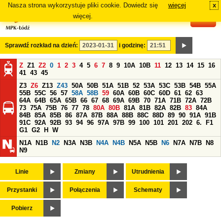
Nasza strona wykorzystuje pliki cookie. Dowiedz się
więcej
x
#
więcej.
Sprawdź rozkład na dzień:
i godzinę:
Z
Z1
Z2
0
1
2
3
4
5
6
7
8
9
10A
10B
11
12
13
14
15
16
41
43
45
Z3
Z6
Z13
Z43
50A
50B
51A
51B
52
53A
53C
53B
54B
55A
55B
55C
56
57
58A
58B
59
60A
60B
60C
60D
61
62
63
64A
64B
65A
65B
66
67
68
69A
69B
70
71A
71B
72A
72B
73
75A
75B
76
77
78
80A
80B
81A
81B
82A
82B
83
84A
84B
85A
85B
86
87A
87B
88A
88B
88C
88D
89
90
91A
91B
91C
92A
92B
93
94
96
97A
97B
99
100
101
201
202
6.
F1
G1
G2
H
W
N1A
N1B
N2
N3A
N3B
N4A
N4B
N5A
N5B
N6
N7A
N7B
N8
N9
Linie
Zmiany
Utrudnienia
Przystanki
Połączenia
Schematy
Pobierz