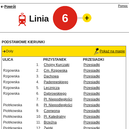
Pomoc
Powrót
6
Linia
PODSTAWOWE KIERUNKI
Doły
Pokaż na mapie
ULICA
PRZYSTANEK
PRZESIADKI
1.
Chojny Kurczaki
Przesiadki
Rzgowska
2.
Cm. Rzgowska
Przesiadki
Rzgowska
3.
Dachowa
Przesiadki
Rzgowska
4.
Paderewskiego
Przesiadki
Rzgowska
5.
Lecznicza
Przesiadki
Rzgowska
6.
Dąbrowskiego
Przesiadki
7.
Pl. Niepodległości
Przesiadki
Piotrkowska
8.
Pl. Niepodległości
Przesiadki
Piotrkowska
9.
Czerwona
Przesiadki
Piotrkowska
10.
Pl. Katedralny
Przesiadki
Piotrkowska
11.
Brzeźna
Przesiadki
Piotrkowska
12.
Żwirki
Przesiadki