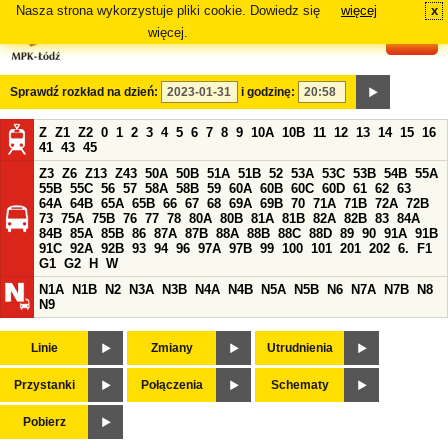
Nasza strona wykorzystuje pliki cookie. Dowiedz się
więcej
x
#
więcej.
Sprawdź rozkład na dzień:
i godzinę:
Z
Z1
Z2
0
1
2
3
4
5
6
7
8
9
10A
10B
11
12
13
14
15
16
41
43
45
Z3
Z6
Z13
Z43
50A
50B
51A
51B
52
53A
53C
53B
54B
55A
55B
55C
56
57
58A
58B
59
60A
60B
60C
60D
61
62
63
64A
64B
65A
65B
66
67
68
69A
69B
70
71A
71B
72A
72B
73
75A
75B
76
77
78
80A
80B
81A
81B
82A
82B
83
84A
84B
85A
85B
86
87A
87B
88A
88B
88C
88D
89
90
91A
91B
91C
92A
92B
93
94
96
97A
97B
99
100
101
201
202
6.
F1
G1
G2
H
W
N1A
N1B
N2
N3A
N3B
N4A
N4B
N5A
N5B
N6
N7A
N7B
N8
N9
Linie
Zmiany
Utrudnienia
Przystanki
Połączenia
Schematy
Pobierz