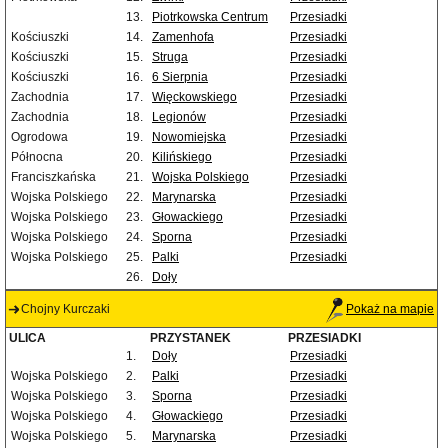
13.
Piotrkowska Centrum
Przesiadki
Kościuszki
14.
Zamenhofa
Przesiadki
Kościuszki
15.
Struga
Przesiadki
Kościuszki
16.
6 Sierpnia
Przesiadki
Zachodnia
17.
Więckowskiego
Przesiadki
Zachodnia
18.
Legionów
Przesiadki
Ogrodowa
19.
Nowomiejska
Przesiadki
Północna
20.
Kilińskiego
Przesiadki
Franciszkańska
21.
Wojska Polskiego
Przesiadki
Wojska Polskiego
22.
Marynarska
Przesiadki
Wojska Polskiego
23.
Głowackiego
Przesiadki
Wojska Polskiego
24.
Sporna
Przesiadki
Wojska Polskiego
25.
Palki
Przesiadki
26.
Doły
Chojny Kurczaki
Pokaż na mapie
ULICA
PRZYSTANEK
PRZESIADKI
1.
Doły
Przesiadki
Wojska Polskiego
2.
Palki
Przesiadki
Wojska Polskiego
3.
Sporna
Przesiadki
Wojska Polskiego
4.
Głowackiego
Przesiadki
Wojska Polskiego
5.
Marynarska
Przesiadki