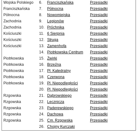
Wojska Polskiego
6.
Franciszkańska
Przesiadki
Franciszkańska
7.
Północna
Przesiadki
Północna
8.
Nowomiejska
Przesiadki
Zachodnia
9.
Legionów
Przesiadki
Zachodnia
10.
Próchnika
Przesiadki
Kościuszki
11.
6 Sierpnia
Przesiadki
Kościuszki
12.
Struga
Przesiadki
Kościuszki
13.
Zamenhofa
Przesiadki
14.
Piotrkowska Centrum
Przesiadki
Piotrkowska
15.
Żwirki
Przesiadki
Piotrkowska
16.
Brzeźna
Przesiadki
Piotrkowska
17.
Pl. Katedralny
Przesiadki
Piotrkowska
18.
Czerwona
Przesiadki
Piotrkowska
19.
Pl. Niepodległości
Przesiadki
20.
Pl. Niepodległości
Przesiadki
Rzgowska
21.
Dąbrowskiego
Przesiadki
Rzgowska
22.
Lecznicza
Przesiadki
Rzgowska
23.
Paderewskiego
Przesiadki
Rzgowska
24.
Dachowa
Przesiadki
Rzgowska
25.
Cm. Rzgowska
Przesiadki
26.
Chojny Kurczaki