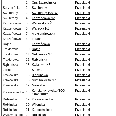
1.
Cm. Szczecińska
Przesiadki
Szczecińska
2.
Św. Teresy
Przesiadki
Św. Teresy
3.
Św. Teresy 109 NŻ
Przesiadki
Św. Teresy
4.
Kaczeńcowa NŻ
Przesiadki
Kaczeńcowa
5.
Wersalska NŻ
Przesiadki
Kaczeńcowa
6.
Warecka NŻ
Przesiadki
Kaczeńcowa
7.
Aleksandrowska
Przesiadki
Kaczeńcowa
8.
Lniana
Rojna
9.
Kaczeńcowa
Przesiadki
Traktorowa
10.
Rojna
Przesiadki
Traktorowa
11.
Nektarowa NŻ
Przesiadki
Traktorowa
12.
Rąbieńska
Przesiadki
Rąbieńska
13.
Kwiatowa NŻ
Przesiadki
Złotno
14.
Siewna
Przesiadki
Krakowska
15.
Biegunowa
Przesiadki
Krakowska
16.
Michałowicza NŻ
Przesiadki
Krakowska
17.
Minerska
Przesiadki
Konstantynowska (ZOO
Przesiadki
Krzemieniecka
18.
Orientarium)
Retkińska
19.
Krzemieniecka
Przesiadki
Retkińska
20.
Wileńska
Przesiadki
Retkińska
21.
Kusocińskiego
Przesiadki
Wyszyńskiego
22.
Retkińska
Przesiadki