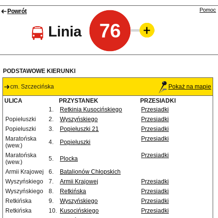
Pomoc
Powrót
76
Linia
PODSTAWOWE KIERUNKI
cm. Szczecińska
Pokaż na mapie
ULICA
PRZYSTANEK
PRZESIADKI
1.
Retkinia Kusocińskiego
Przesiadki
Popiełuszki
2.
Wyszyńskiego
Przesiadki
Popiełuszki
3.
Popiełuszki 21
Przesiadki
Maratońska
Przesiadki
4.
Popiełuszki
(wew.)
Maratońska
Przesiadki
5.
Plocka
(wew.)
Armii Krajowej
6.
Batalionów Chłopskich
Wyszyńskiego
7.
Armii Krajowej
Przesiadki
Wyszyńskiego
8.
Retkińska
Przesiadki
Retkińska
9.
Wyszyńskiego
Przesiadki
Retkińska
10.
Kusocińskiego
Przesiadki