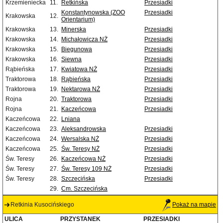
Krzemieniecka
11.
Retkińska
Przesiadki
Konstantynowska (ZOO
Przesiadki
Krakowska
12.
Orientarium)
Krakowska
13.
Minerska
Przesiadki
Krakowska
14.
Michałowicza NŻ
Przesiadki
Krakowska
15.
Biegunowa
Przesiadki
Krakowska
16.
Siewna
Przesiadki
Rąbieńska
17.
Kwiatowa NŻ
Przesiadki
Traktorowa
18.
Rąbieńska
Przesiadki
Traktorowa
19.
Nektarowa NŻ
Przesiadki
Rojna
20.
Traktorowa
Przesiadki
Rojna
21.
Kaczeńcowa
Przesiadki
Kaczeńcowa
22.
Lniana
Kaczeńcowa
23.
Aleksandrowska
Przesiadki
Kaczeńcowa
24.
Wersalska NŻ
Przesiadki
Kaczeńcowa
25.
Św. Teresy NŻ
Przesiadki
Św. Teresy
26.
Kaczeńcowa NŻ
Przesiadki
Św. Teresy
27.
Św. Teresy 109 NŻ
Przesiadki
Św. Teresy
28.
Szczecińska
Przesiadki
29.
Cm. Szczecińska
Retkinia Kusocińskiego
Pokaż na mapie
ULICA
PRZYSTANEK
PRZESIADKI