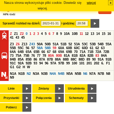
Nasza strona wykorzystuje pliki cookie. Dowiedz się
więcej
x
#
więcej.
Sprawdź rozkład na dzień:
i godzinę:
Z
Z1
Z2
0
1
2
3
4
5
6
7
8
9
10A
10B
11
12
13
14
15
16
41
43
45
Z3
Z6
Z13
Z43
50A
50B
51A
51B
52
53A
53C
53B
54B
55A
55B
55C
56
57
58A
58B
59
60A
60B
60C
60D
61
62
63
64A
64B
65A
65B
66
67
68
69A
69B
70
71A
71B
72A
72B
73
75A
75B
76
77
78
80A
80B
81A
81B
82A
82B
83
84A
84B
85A
85B
86
87A
87B
88A
88B
88C
88D
89
90
91A
91B
91C
92A
92B
93
94
96
97A
97B
99
100
101
201
202
6.
F1
G1
G2
H
W
N1A
N1B
N2
N3A
N3B
N4A
N4B
N5A
N5B
N6
N7A
N7B
N8
N9
Linie
Zmiany
Utrudnienia
Przystanki
Połączenia
Schematy
Pobierz