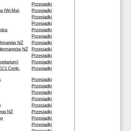
Przesiadki
na (Wi-Ma)
Przesiadki
Przesiadki
Przesiadki
ydza
Przesiadki
Przesiadki
ohmanów NŻ
Przesiadki
ndermannów NŻ
Przesiadki
Przesiadki
netarium)
Przesiadki
(EC1 Centr.
Przesiadki
a
Przesiadki
Przesiadki
Przesiadki
Przesiadki
o
Przesiadki
ego NŻ
Przesiadki
go
Przesiadki
Przesiadki