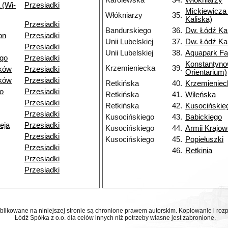
Karolewska
34.
Włókniarzy
 (Wi-
Przesiadki
Mickiewicza 
Włókniarzy
35.
Kaliska)
Przesiadki
Bandurskiego
36.
Dw. Łódź Ka
on
Przesiadki
Unii Lubelskiej
37.
Dw. Łódź Ka
Przesiadki
Unii Lubelskiej
38.
Aquapark Fa
go
Przesiadki
Konstantyn
Krzemieniecka
39.
ków
Przesiadki
Orientarium)
ków
Przesiadki
Retkińska
40.
Krzemieniec
o
Przesiadki
Retkińska
41.
Wileńska
Przesiadki
Retkińska
42.
Kusocińskie
Przesiadki
Kusocińskiego
43.
Babickiego
eja
Przesiadki
Kusocińskiego
44.
Armii Krajow
Przesiadki
Kusocińskiego
45.
Popiełuszki
Przesiadki
46.
Retkinia
Przesiadki
Przesiadki
ublikowane na niniejszej stronie są chronione prawem autorskim. Kopiowanie i r
Łódź Spółka z o.o. dla celów innych niż potrzeby własne jest zabronione.