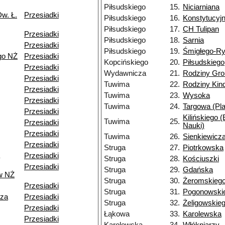
Piłsudskiego
15.
Niciarniana
w. Ł.
Przesiadki
Piłsudskiego
16.
Konstytucyj
Piłsudskiego
17.
CH Tulipan
Przesiadki
Piłsudskiego
18.
Sarnia
Przesiadki
Piłsudskiego
19.
Śmigłego-R
go NŻ
Przesiadki
Kopcińskiego
20.
Piłsudskiego
Przesiadki
Wydawnicza
21.
Rodziny Gr
Przesiadki
Tuwima
22.
Rodziny Ki
Przesiadki
Tuwima
23.
Wysoka
Przesiadki
Tuwima
24.
Targowa (Pla
Przesiadki
Kilińskiego 
Tuwima
25.
Przesiadki
Nauki)
Przesiadki
Tuwima
26.
Sienkiewicz
Przesiadki
Struga
27.
Piotrkowska
Przesiadki
Struga
28.
Kościuszki
Przesiadki
Struga
29.
Gdańska
w NŻ
Struga
30.
Żeromskieg
Przesiadki
Struga
31.
Pogonowski
dza
Przesiadki
Struga
32.
Żeligowskie
Przesiadki
Łąkowa
33.
Karolewska
Przesiadki