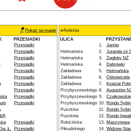
Pokaż na mapie
Retkinia
K
PRZESIADKI
ULICA
PRZYSTAN
Przesiadki
1.
Janów
Przesiadki
Hetmańska
2.
Juranda ze
Przesiadki
Hetmańska
3.
Zagłoby NŻ
j
Przesiadki
Hetmańska
4.
Dąbrówki
Przesiadki
Zakładowa
5.
Hetmańska
Przesiadki
Zakładowa
6.
Odnowiciela
o
Przesiadki
Zakładowa
7.
Książąt Pols
Przesiadki
Przybyszewskiego
8.
Augustów N
wska
Przesiadki
Przybyszewskiego
9.
Czajkowski
ium
Przesiadki
Przybyszewskiego
10.
Rondo Sybi
a
Puszkina
11.
Rondo Sybi
P&R
Puszkina
12.
Rondo Inwal
ska
Przesiadki
Rokicińska
13.
Maszynowa
Dw. Ł.
Przesiadki
Piłsudskiego
14.
Widzew Stad