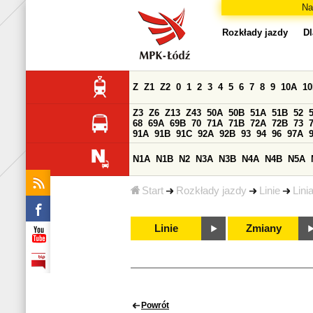
Na
Rozkłady jazdy
Dl
Z
Z1
Z2
0
1
2
3
4
5
6
7
8
9
10A
1
Z3
Z6
Z13
Z43
50A
50B
51A
51B
52
68
69A
69B
70
71A
71B
72A
72B
73
91A
91B
91C
92A
92B
93
94
96
97A
N1A
N1B
N2
N3A
N3B
N4A
N4B
N5A
Start
Rozkłady jazdy
Linie
Lini
Linie
Zmiany
Powrót