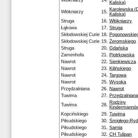
Włókniarzy
14.
Kaliska)
Karolewska (D
Włókniarzy
15.
Kaliska)
Struga
16.
Włókniarzy
Łąkowa
17.
Struga
Skłodowskiej Curie
18.
Pogonowskie
Skłodowskiej Curie
19.
Żeromskiego
Struga
20.
Gdańska
Zamenhofa
21.
Piotrkowska
Nawrot
22.
Sienkiewicza
Nawrot
23.
Kilińskiego
Nawrot
24.
Targowa
Nawrot
25.
Wysoka
Przędzalniana
26.
Nawrot
Tuwima
27.
Przędzalniana
Rodziny
Tuwima
28.
Kindermannó
Kopcińskiego
29.
Tuwima
Piłsudskiego
30.
Śmigłego-Ry
Piłsudskiego
31.
Sarnia
Piłsudskiego
32.
CH Tulipan