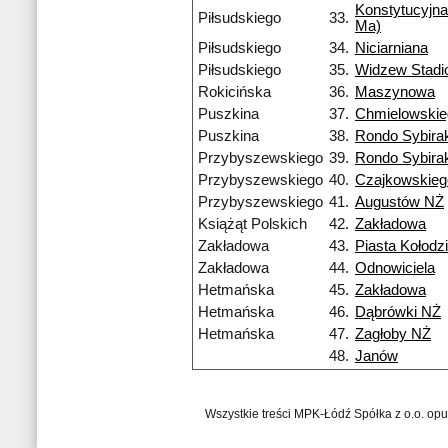
Konstytucyjna
Piłsudskiego
33.
Ma)
Piłsudskiego
34.
Niciarniana
Piłsudskiego
35.
Widzew Stadi
Rokicińska
36.
Maszynowa
Puszkina
37.
Chmielowskie
Puszkina
38.
Rondo Sybira
Przybyszewskiego
39.
Rondo Sybira
Przybyszewskiego
40.
Czajkowskieg
Przybyszewskiego
41.
Augustów NŻ
Książąt Polskich
42.
Zakładowa
Zakładowa
43.
Piasta Kołodzi
Zakładowa
44.
Odnowiciela
Hetmańska
45.
Zakładowa
Hetmańska
46.
Dąbrówki NŻ
Hetmańska
47.
Zagłoby NŻ
48.
Janów
Wszystkie treści MPK-Łódź Spółka z o.o. op