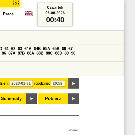
x
Czwartek
06-08-2026
Praca
00:40
D
61
62
63
64A
64B
65A
65B
66
67
86
87A
87B
88A
88B
88C
88D
89
90
zień:
i godzinę:
Schematy
Pobierz
Pomoc