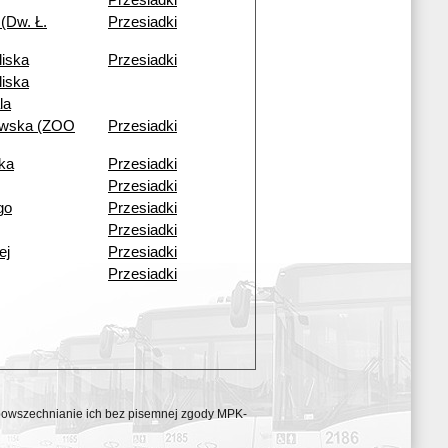
Przesiadki
(Dw. Ł.
Przesiadki
liska
Przesiadki
liska
la
owska (ZOO
Przesiadki
ka
Przesiadki
Przesiadki
go
Przesiadki
Przesiadki
ej
Przesiadki
Przesiadki
ozpowszechnianie ich bez pisemnej zgody MPK-