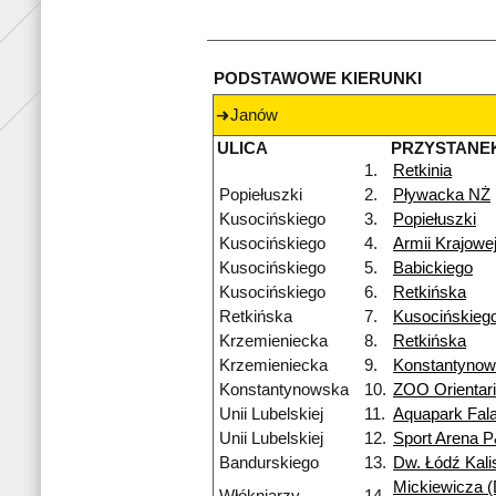
PODSTAWOWE KIERUNKI
Janów
ULICA
PRZYSTANE
1.
Retkinia
Popiełuszki
2.
Pływacka NŻ
Kusocińskiego
3.
Popiełuszki
Kusocińskiego
4.
Armii Krajowe
Kusocińskiego
5.
Babickiego
Kusocińskiego
6.
Retkińska
Retkińska
7.
Kusocińskieg
Krzemieniecka
8.
Retkińska
Krzemieniecka
9.
Konstantyno
Konstantynowska
10.
ZOO Orientar
Unii Lubelskiej
11.
Aquapark Fal
Unii Lubelskiej
12.
Sport Arena 
Bandurskiego
13.
Dw. Łódź Kali
Mickiewicza (