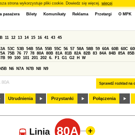
sza strona wykorzystuje pliki cookie. Dowiedz się więcej.
więcej
a pasażera
Bilety
Komunikaty
Reklama
Przetargi
O MPK
0B
11
12
13
14
15
16
41
43
45
53A
53C
53B
54B
55A
55B
55C
56
57
58A
58B
59
60A
60B
60C
60
75A
75B
76
77
78
80A
80B
81A
81B
82A
82B
83
84A
84B
85A
85B
97B
99
100
101
201
202
6.
F1
G1
G2
H
W
N5B
N6
N7A
N7B
N8
N9
a 80A
Sprawdź rozkład na d
Utrudnienia
Przystanki
Połączenia
80A
Linia