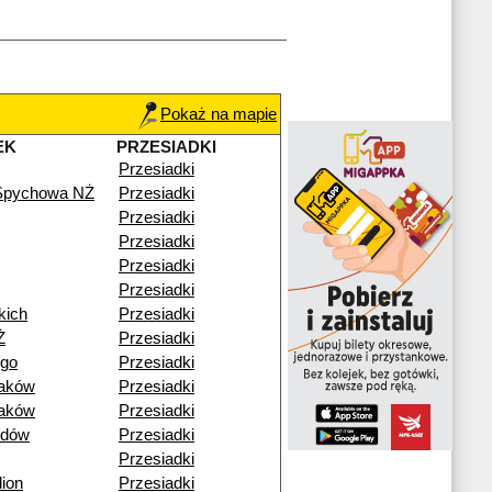
Pokaż na mapie
EK
PRZESIADKI
Przesiadki
 Spychowa NŻ
Przesiadki
Przesiadki
Przesiadki
Przesiadki
Przesiadki
kich
Przesiadki
Ż
Przesiadki
ego
Przesiadki
raków
Przesiadki
raków
Przesiadki
idów
Przesiadki
Przesiadki
ion
Przesiadki