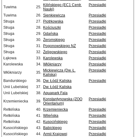
Kilińskiego (EC1 Centr.
Przesiadki
Tuwima
25.
Nauki)
Tuwima
26.
Sienkiewicza
Przesiadki
Struga
27.
Piotrkowska
Przesiadki
Struga
28.
Kościuszki
Przesiadki
Struga
29.
Gdańska
Przesiadki
Struga
30.
Żeromskiego
Przesiadki
Struga
31.
Pogonowskiego NŻ
Przesiadki
Struga
32.
Żeligowskiego
Przesiadki
Łąkowa
33.
Karolewska
Przesiadki
Karolewska
34.
Włókniarzy
Przesiadki
Mickiewicza (Dw. Ł.
Przesiadki
Włókniarzy
35.
Kaliska)
Bandurskiego
36.
Dw. Łódź Kaliska
Przesiadki
Unii Lubelskiej
37.
Dw. Łódź Kaliska
Unii Lubelskiej
38.
Aquapark Fala
Konstantynowska (ZOO
Przesiadki
Krzemieniecka
39.
Orientarium)
Retkińska
40.
Krzemieniecka
Przesiadki
Retkińska
41.
Wileńska
Przesiadki
Retkińska
42.
Kusocińskiego
Przesiadki
Kusocińskiego
43.
Babickiego
Przesiadki
Kusocińskiego
44.
Armii Krajowej
Przesiadki