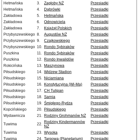
Hetmańska
3.
Zagłoby NŻ
Przesiadki
Hetmańska
4.
Dąbrówki
Przesiadki
Zakładowa
5.
Hetmańska
Przesiadki
Zakładowa
6.
Odnowiciela
Przesiadki
Zakładowa
7.
Książąt Polskich
Przesiadki
Przybyszewskiego
8.
Augustów NŻ
Przesiadki
Przybyszewskiego
9.
Czajkowskiego
Przesiadki
Przybyszewskiego
10.
Rondo Sybiraków
Przesiadki
Puszkina
11.
Rondo Sybiraków
Przesiadki
Puszkina
12.
Rondo Inwalidów
Przesiadki
Rokicińska
13.
Maszynowa
Przesiadki
Piłsudskiego
14.
Widzew Stadion
Przesiadki
Piłsudskiego
15.
Niciarniana
Przesiadki
Piłsudskiego
16.
Konstytucyjna (Wi-Ma)
Przesiadki
Piłsudskiego
17.
CH Tulipan
Przesiadki
Piłsudskiego
18.
Sarnia
Przesiadki
Piłsudskiego
19.
Śmigłego-Rydza
Przesiadki
Kopcińskiego
20.
Piłsudskiego
Przesiadki
Wydawnicza
21.
Rodziny Grohmanów NŻ
Przesiadki
Rodziny Kindermannów
Przesiadki
Tuwima
22.
NŻ
Tuwima
23.
Wysoka
Przesiadki
Tuwima
24.
Targowa (Planetarium)
Przesiadki