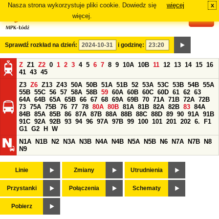
Nasza strona wykorzystuje pliki cookie. Dowiedz się
więcej
x
#
więcej.
Sprawdź rozkład na dzień:
i godzinę:
Z
Z1
Z2
0
1
2
3
4
5
6
7
8
9
10A
10B
11
12
13
14
15
16
41
43
45
Z3
Z6
Z13
Z43
50A
50B
51A
51B
52
53A
53C
53B
54B
55A
55B
55C
56
57
58A
58B
59
60A
60B
60C
60D
61
62
63
64A
64B
65A
65B
66
67
68
69A
69B
70
71A
71B
72A
72B
73
75A
75B
76
77
78
80A
80B
81A
81B
82A
82B
83
84A
84B
85A
85B
86
87A
87B
88A
88B
88C
88D
89
90
91A
91B
91C
92A
92B
93
94
96
97A
97B
99
100
101
201
202
6.
F1
G1
G2
H
W
N1A
N1B
N2
N3A
N3B
N4A
N4B
N5A
N5B
N6
N7A
N7B
N8
N9
Linie
Zmiany
Utrudnienia
Przystanki
Połączenia
Schematy
Pobierz