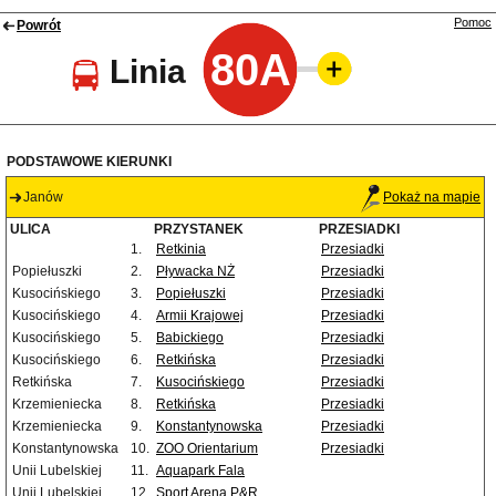
Pomoc
Powrót
80A
Linia
PODSTAWOWE KIERUNKI
Janów
Pokaż na mapie
ULICA
PRZYSTANEK
PRZESIADKI
1.
Retkinia
Przesiadki
Popiełuszki
2.
Pływacka NŻ
Przesiadki
Kusocińskiego
3.
Popiełuszki
Przesiadki
Kusocińskiego
4.
Armii Krajowej
Przesiadki
Kusocińskiego
5.
Babickiego
Przesiadki
Kusocińskiego
6.
Retkińska
Przesiadki
Retkińska
7.
Kusocińskiego
Przesiadki
Krzemieniecka
8.
Retkińska
Przesiadki
Krzemieniecka
9.
Konstantynowska
Przesiadki
Konstantynowska
10.
ZOO Orientarium
Przesiadki
Unii Lubelskiej
11.
Aquapark Fala
Unii Lubelskiej
12.
Sport Arena P&R