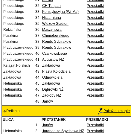
Piłsudskiego
32.
CH Tulipan
Przesiadki
Piłsudskiego
33.
Konstytucyjna (Wi-Ma)
Przesiadki
Piłsudskiego
34.
Niciarniana
Przesiadki
Piłsudskiego
35.
Widzew Stadion
Przesiadki
Rokicińska
36.
Maszynowa
Przesiadki
Puszkina
37.
Chmielowskiego
Przesiadki
Puszkina
38.
Rondo Sybiraków
Przesiadki
Przybyszewskiego
39.
Rondo Sybiraków
Przesiadki
Przybyszewskiego
40.
Czajkowskiego
Przesiadki
Przybyszewskiego
41.
Augustów NŻ
Przesiadki
Książąt Polskich
42.
Zakładowa
Przesiadki
Zakładowa
43.
Piasta Kołodzieja
Przesiadki
Zakładowa
44.
Odnowiciela
Przesiadki
Hetmańska
45.
Zakładowa
Przesiadki
Hetmańska
46.
Dąbrówki NŻ
Przesiadki
Hetmańska
47.
Zagłoby NŻ
Przesiadki
48.
Janów
Retkinia
Pokaż na mapie
ULICA
PRZYSTANEK
PRZESIADKI
1.
Janów
Przesiadki
Hetmańska
2.
Juranda ze Spychowa NŻ
Przesiadki