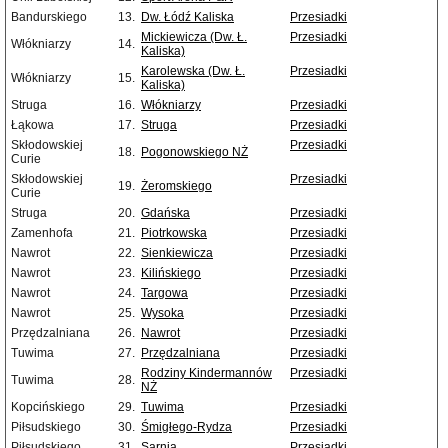
Bandurskiego
13.
Dw. Łódź Kaliska
Przesiadki
Mickiewicza (Dw. Ł.
Przesiadki
Włókniarzy
14.
Kaliska)
Karolewska (Dw. Ł.
Przesiadki
Włókniarzy
15.
Kaliska)
Struga
16.
Włókniarzy
Przesiadki
Łąkowa
17.
Struga
Przesiadki
Skłodowskiej
Przesiadki
18.
Pogonowskiego NŻ
Curie
Skłodowskiej
Przesiadki
19.
Żeromskiego
Curie
Struga
20.
Gdańska
Przesiadki
Zamenhofa
21.
Piotrkowska
Przesiadki
Nawrot
22.
Sienkiewicza
Przesiadki
Nawrot
23.
Kilińskiego
Przesiadki
Nawrot
24.
Targowa
Przesiadki
Nawrot
25.
Wysoka
Przesiadki
Przędzalniana
26.
Nawrot
Przesiadki
Tuwima
27.
Przędzalniana
Przesiadki
Rodziny Kindermannów
Przesiadki
Tuwima
28.
NŻ
Kopcińskiego
29.
Tuwima
Przesiadki
Piłsudskiego
30.
Śmigłego-Rydza
Przesiadki
Piłsudskiego
31.
Sarnia
Przesiadki