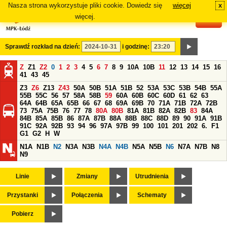
Nasza strona wykorzystuje pliki cookie. Dowiedz się
więcej
x
#
więcej.
Sprawdź rozkład na dzień:
i godzinę:
Z
Z1
Z2
0
1
2
3
4
5
6
7
8
9
10A
10B
11
12
13
14
15
16
41
43
45
Z3
Z6
Z13
Z43
50A
50B
51A
51B
52
53A
53C
53B
54B
55A
55B
55C
56
57
58A
58B
59
60A
60B
60C
60D
61
62
63
64A
64B
65A
65B
66
67
68
69A
69B
70
71A
71B
72A
72B
73
75A
75B
76
77
78
80A
80B
81A
81B
82A
82B
83
84A
84B
85A
85B
86
87A
87B
88A
88B
88C
88D
89
90
91A
91B
91C
92A
92B
93
94
96
97A
97B
99
100
101
201
202
6.
F1
G1
G2
H
W
N1A
N1B
N2
N3A
N3B
N4A
N4B
N5A
N5B
N6
N7A
N7B
N8
N9
Linie
Zmiany
Utrudnienia
Przystanki
Połączenia
Schematy
Pobierz