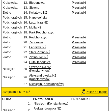
Krakowska
12.
Biegunowa
Przesiadki
Krakowska
13.
Siewna
Przesiadki
Złotno
14.
Kwiatowa NŻ
Przesiadki
Podchorążych
15.
Napoleońska
Podchorążych
16.
Łucznicza NŻ
Podchorążych
17.
Molla NŻ
Podchorążych
18.
Park Podchorążych
Złotno
19.
Podchorążych
Przesiadki
Złotno
20.
Zaporowa
Przesiadki
Złotno
21.
Legnicka NŻ
Przesiadki
Złotno
22.
Stare Złotno NŻ
Przesiadki
Złotno
23.
Złotno 141 NŻ
Przesiadki
24.
Huta Jagodnica
Przesiadki
Szczecińska NŻ
Niesięcin
25.
(Konstantynów)
Aleksandrowska NŻ
Niesięcin
26.
(Konstantynów)
27.
Niesięcin (Konstantynów)
zajezdnia MPK NŻ
Pokaż na mapie
ULICA
PRZYSTANEK
PRZESIADKI
1.
Niesięcin (Konstantynów)
Aleksandrowska NŻ
Niesięcin
2.