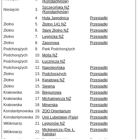
(Konstantynów)
Szczecińska NŻ
Niesięcin
3.
(Konstantynów)
4.
Huta Jagodnica
Przesiadki
Złotno
5.
Złotno 141 NŻ
Przesiadki
Złotno
6.
Stare Złotno NŻ
Przesiadki
Złotno
7.
Legnicka NŻ
Przesiadki
Złotno
8.
Zaporowa
Przesiadki
Podchorążych
9.
Park Podchorążych
Podchorążych
10.
Molla NŻ
Podchorążych
11.
Łucznicza NŻ
Podchorążych
12.
Napoleońska
Przesiadki
Złotno
13.
Podchorążych
Przesiadki
Złotno
14.
Kwiatowa NŻ
Przesiadki
Złotno
15.
Siewna
Przesiadki
Krakowska
16.
Biegunowa
Przesiadki
Krakowska
17.
Michałowicza NŻ
Przesiadki
Krakowska
18.
Minerska
Przesiadki
Konstantynowska
19.
ZOO Orientarium
Przesiadki
Konstantynowska
20.
Unii Lubelskiej (Fala)
Przesiadki
Włókniarzy
21.
Legionów NŻ
Przesiadki
Mickiewicza (Dw. Ł.
Przesiadki
Włókniarzy
22.
Kaliska)