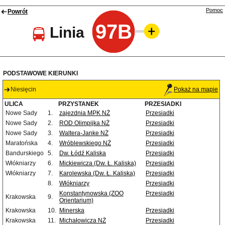
Pomoc
Powrót
97B
Linia
PODSTAWOWE KIERUNKI
Niesięcin
Pokaż na mapie
ULICA
PRZYSTANEK
PRZESIADKI
Nowe Sady
1.
zajezdnia MPK NŻ
Przesiadki
Nowe Sady
2.
ROD Olimpijka NŻ
Przesiadki
Nowe Sady
3.
Waltera-Janke NŻ
Przesiadki
Maratońska
4.
Wróblewskiego NŻ
Przesiadki
Bandurskiego
5.
Dw. Łódź Kaliska
Przesiadki
Włókniarzy
6.
Mickiewicza (Dw. Ł. Kaliska)
Przesiadki
Włókniarzy
7.
Karolewska (Dw. Ł. Kaliska)
Przesiadki
8.
Włókniarzy
Przesiadki
Konstantynowska (ZOO
Przesiadki
Krakowska
9.
Orientarium)
Krakowska
10.
Minerska
Przesiadki
Krakowska
11.
Michałowicza NŻ
Przesiadki