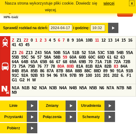
Nasza strona wykorzystuje pliki cookie. Dowiedz się
więcej
x
#
więcej.
Sprawdź rozkład na dzień:
i godzinę:
Z
Z1
Z2
0
1
2
3
4
5
6
7
8
9
10A
10B
11
12
13
14
15
16
41
43
45
Z3
Z6
Z13
Z43
50A
50B
51A
51B
52
53A
53C
53B
54B
55A
55B
55C
56
57
58A
58B
59
60A
60B
60C
60D
61
62
63
64A
64B
65A
65B
66
67
68
69A
69B
70
71A
71B
72A
72B
73
75A
75B
76
77
78
80A
80B
81A
81B
82A
82B
83
84A
84B
85A
85B
86
87A
87B
88A
88B
88C
88D
89
90
91A
91B
91C
92A
92B
93
94
96
97A
97B
99
100
101
201
202
6.
F1
G1
G2
H
W
N1A
N1B
N2
N3A
N3B
N4A
N4B
N5A
N5B
N6
N7A
N7B
N8
N9
Linie
Zmiany
Utrudnienia
Przystanki
Połączenia
Schematy
Pobierz