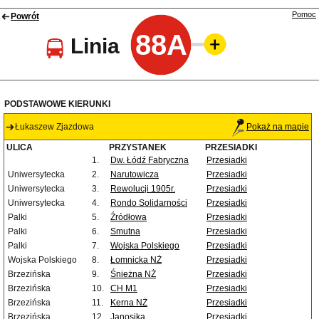
Pomoc
Powrót
88A
Linia
PODSTAWOWE KIERUNKI
Łukaszew Zjazdowa
Pokaż na mapie
ULICA
PRZYSTANEK
PRZESIADKI
1.
Dw. Łódź Fabryczna
Przesiadki
Uniwersytecka
2.
Narutowicza
Przesiadki
Uniwersytecka
3.
Rewolucji 1905r.
Przesiadki
Uniwersytecka
4.
Rondo Solidarności
Przesiadki
Palki
5.
Źródłowa
Przesiadki
Palki
6.
Smutna
Przesiadki
Palki
7.
Wojska Polskiego
Przesiadki
Wojska Polskiego
8.
Łomnicka NŻ
Przesiadki
Brzezińska
9.
Śnieżna NŻ
Przesiadki
Brzezińska
10.
CH M1
Przesiadki
Brzezińska
11.
Kerna NŻ
Przesiadki
Brzezińska
12.
Janosika
Przesiadki