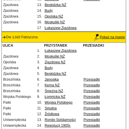
Zjazdowa
13.
Beskidzka NŻ
Zjazdowa
14.
Budy
Zjazdowa
15.
Opolska NŻ
Zjazdowa
16.
Moskuliki NŻ
17.
Łukaszew Zjazdowa
Dw. Łódź Fabryczna
Pokaż na mapie
ULICA
PRZYSTANEK
PRZESIADKI
1.
Łukaszew Zjazdowa
Zjazdowa
2.
Moskuliki NŻ
Opolska
3.
Zjazdowa NŻ
Zjazdowa
4.
Budy
Zjazdowa
5.
Beskidzka NŻ
Brzezińska
6.
Janosika
Przesiadki
Brzezińska
7.
Kerna NŻ
Przesiadki
Brzezińska
8.
Śnieżna NŻ
Przesiadki
Wojska Polskiego
9.
Łomnicka NŻ
Przesiadki
Palki
10.
Wojska Polskiego
Przesiadki
Palki
11.
Smutna
Przesiadki
Palki
12.
Źródłowa
Przesiadki
Uniwersytecka
13.
Rondo Solidarności
Przesiadki
Uniwersytecka
14.
Rewolucji 1905r.
Przesiadki