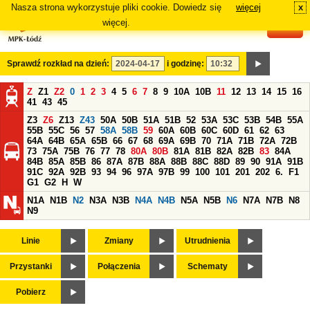
Nasza strona wykorzystuje pliki cookie. Dowiedz się
więcej
x
#
więcej.
Sprawdź rozkład na dzień:
i godzinę:
Z
Z1
Z2
0
1
2
3
4
5
6
7
8
9
10A
10B
11
12
13
14
15
16
41
43
45
Z3
Z6
Z13
Z43
50A
50B
51A
51B
52
53A
53C
53B
54B
55A
55B
55C
56
57
58A
58B
59
60A
60B
60C
60D
61
62
63
64A
64B
65A
65B
66
67
68
69A
69B
70
71A
71B
72A
72B
73
75A
75B
76
77
78
80A
80B
81A
81B
82A
82B
83
84A
84B
85A
85B
86
87A
87B
88A
88B
88C
88D
89
90
91A
91B
91C
92A
92B
93
94
96
97A
97B
99
100
101
201
202
6.
F1
G1
G2
H
W
N1A
N1B
N2
N3A
N3B
N4A
N4B
N5A
N5B
N6
N7A
N7B
N8
N9
Linie
Zmiany
Utrudnienia
Przystanki
Połączenia
Schematy
Pobierz