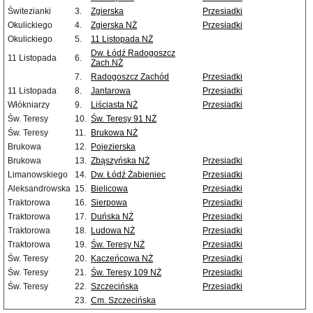
Świtezianki
3.
Zgierska
Przesiadki
Okulickiego
4.
Zgierska NŻ
Przesiadki
Okulickiego
5.
11 Listopada NŻ
Dw. Łódź Radogoszcz
11 Listopada
6.
Zach.NŻ
7.
Radogoszcz Zachód
Przesiadki
11 Listopada
8.
Jantarowa
Przesiadki
Włókniarzy
9.
Liściasta NŻ
Przesiadki
Św. Teresy
10.
Św. Teresy 91 NŻ
Św. Teresy
11.
Brukowa NŻ
Brukowa
12.
Pojezierska
Brukowa
13.
Zbąszyńska NŻ
Przesiadki
Limanowskiego
14.
Dw. Łódź Żabieniec
Przesiadki
Aleksandrowska
15.
Bielicowa
Przesiadki
Traktorowa
16.
Sierpowa
Przesiadki
Traktorowa
17.
Duńska NŻ
Przesiadki
Traktorowa
18.
Ludowa NŻ
Przesiadki
Traktorowa
19.
Św. Teresy NŻ
Przesiadki
Św. Teresy
20.
Kaczeńcowa NŻ
Przesiadki
Św. Teresy
21.
Św. Teresy 109 NŻ
Przesiadki
Św. Teresy
22.
Szczecińska
Przesiadki
23.
Cm. Szczecińska