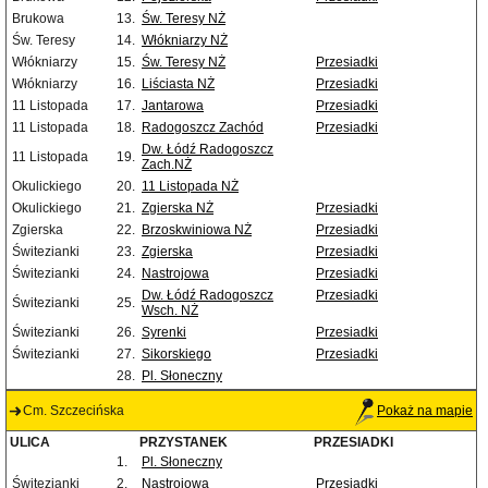
Brukowa
13.
Św. Teresy NŻ
Św. Teresy
14.
Włókniarzy NŻ
Włókniarzy
15.
Św. Teresy NŻ
Przesiadki
Włókniarzy
16.
Liściasta NŻ
Przesiadki
11 Listopada
17.
Jantarowa
Przesiadki
11 Listopada
18.
Radogoszcz Zachód
Przesiadki
Dw. Łódź Radogoszcz
11 Listopada
19.
Zach.NŻ
Okulickiego
20.
11 Listopada NŻ
Okulickiego
21.
Zgierska NŻ
Przesiadki
Zgierska
22.
Brzoskwiniowa NŻ
Przesiadki
Świtezianki
23.
Zgierska
Przesiadki
Świtezianki
24.
Nastrojowa
Przesiadki
Dw. Łódź Radogoszcz
Przesiadki
Świtezianki
25.
Wsch. NŻ
Świtezianki
26.
Syrenki
Przesiadki
Świtezianki
27.
Sikorskiego
Przesiadki
28.
Pl. Słoneczny
Cm. Szczecińska
Pokaż na mapie
ULICA
PRZYSTANEK
PRZESIADKI
1.
Pl. Słoneczny
Świtezianki
2.
Nastrojowa
Przesiadki