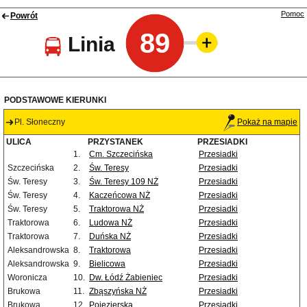
Pomoc
Powrót
89
Linia
PODSTAWOWE KIERUNKI
Pl. Słoneczny
Pokaż na mapie
ULICA
PRZYSTANEK
PRZESIADKI
1.
Cm. Szczecińska
Przesiadki
Szczecińska
2.
Św. Teresy
Przesiadki
Św. Teresy
3.
Św. Teresy 109 NŻ
Przesiadki
Św. Teresy
4.
Kaczeńcowa NŻ
Przesiadki
Św. Teresy
5.
Traktorowa NŻ
Przesiadki
Traktorowa
6.
Ludowa NŻ
Przesiadki
Traktorowa
7.
Duńska NŻ
Przesiadki
Aleksandrowska
8.
Traktorowa
Przesiadki
Aleksandrowska
9.
Bielicowa
Przesiadki
Woronicza
10.
Dw. Łódź Żabieniec
Przesiadki
Brukowa
11.
Zbąszyńska NŻ
Przesiadki
Brukowa
12.
Pojezierska
Przesiadki