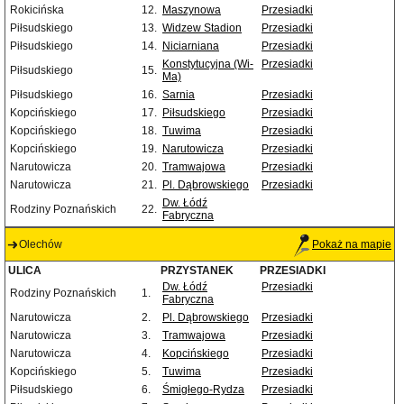
Rokicińska
12.
Maszynowa
Przesiadki
Piłsudskiego
13.
Widzew Stadion
Przesiadki
Piłsudskiego
14.
Niciarniana
Przesiadki
Konstytucyjna (Wi-
Przesiadki
Piłsudskiego
15.
Ma)
Piłsudskiego
16.
Sarnia
Przesiadki
Kopcińskiego
17.
Piłsudskiego
Przesiadki
Kopcińskiego
18.
Tuwima
Przesiadki
Kopcińskiego
19.
Narutowicza
Przesiadki
Narutowicza
20.
Tramwajowa
Przesiadki
Narutowicza
21.
Pl. Dąbrowskiego
Przesiadki
Dw. Łódź
Rodziny Poznańskich
22.
Fabryczna
Olechów
Pokaż na mapie
ULICA
PRZYSTANEK
PRZESIADKI
Dw. Łódź
Przesiadki
Rodziny Poznańskich
1.
Fabryczna
Narutowicza
2.
Pl. Dąbrowskiego
Przesiadki
Narutowicza
3.
Tramwajowa
Przesiadki
Narutowicza
4.
Kopcińskiego
Przesiadki
Kopcińskiego
5.
Tuwima
Przesiadki
Piłsudskiego
6.
Śmigłego-Rydza
Przesiadki