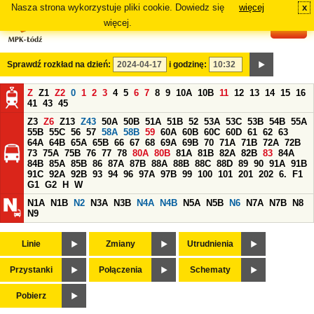
Nasza strona wykorzystuje pliki cookie. Dowiedz się
więcej
x
#
więcej.
Sprawdź rozkład na dzień:
i godzinę:
Z
Z1
Z2
0
1
2
3
4
5
6
7
8
9
10A
10B
11
12
13
14
15
16
41
43
45
Z3
Z6
Z13
Z43
50A
50B
51A
51B
52
53A
53C
53B
54B
55A
55B
55C
56
57
58A
58B
59
60A
60B
60C
60D
61
62
63
64A
64B
65A
65B
66
67
68
69A
69B
70
71A
71B
72A
72B
73
75A
75B
76
77
78
80A
80B
81A
81B
82A
82B
83
84A
84B
85A
85B
86
87A
87B
88A
88B
88C
88D
89
90
91A
91B
91C
92A
92B
93
94
96
97A
97B
99
100
101
201
202
6.
F1
G1
G2
H
W
N1A
N1B
N2
N3A
N3B
N4A
N4B
N5A
N5B
N6
N7A
N7B
N8
N9
Linie
Zmiany
Utrudnienia
Przystanki
Połączenia
Schematy
Pobierz