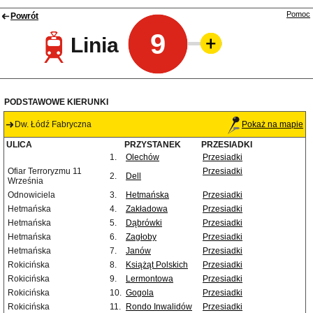
Pomoc
Powrót
9
Linia
PODSTAWOWE KIERUNKI
Dw. Łódź Fabryczna
Pokaż na mapie
ULICA
PRZYSTANEK
PRZESIADKI
1.
Olechów
Przesiadki
Ofiar Terroryzmu 11
Przesiadki
2.
Dell
Września
Odnowiciela
3.
Hetmańska
Przesiadki
Hetmańska
4.
Zakładowa
Przesiadki
Hetmańska
5.
Dąbrówki
Przesiadki
Hetmańska
6.
Zagłoby
Przesiadki
Hetmańska
7.
Janów
Przesiadki
Rokicińska
8.
Książąt Polskich
Przesiadki
Rokicińska
9.
Lermontowa
Przesiadki
Rokicińska
10.
Gogola
Przesiadki
Rokicińska
11.
Rondo Inwalidów
Przesiadki