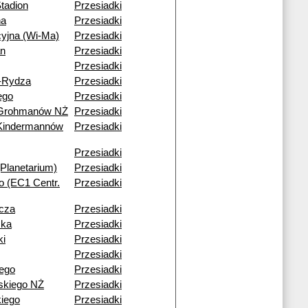
tadion
Przesiadki
na
Przesiadki
cyjna (Wi-Ma)
Przesiadki
an
Przesiadki
Przesiadki
-Rydza
Przesiadki
ego
Przesiadki
 Grohmanów NŻ
Przesiadki
Kindermannów
Przesiadki
Przesiadki
Planetarium)
Przesiadki
go (EC1 Centr.
Przesiadki
icza
Przesiadki
ska
Przesiadki
ki
Przesiadki
Przesiadki
ego
Przesiadki
kiego NŻ
Przesiadki
kiego
Przesiadki