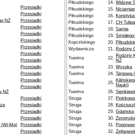
Piłsudskiego
14.
Widzew S
Przesiadki
Piłsudskiego
15.
Niciarnia
Przesiadki
Piłsudskiego
16.
Konstytu
go NŻ
Przesiadki
Piłsudskiego
17.
CH Tulip
Przesiadki
Piłsudskiego
18.
Sarnia
Przesiadki
Piłsudskiego
19.
Śmigłego
Przesiadki
Kopcińskiego
20.
Piłsudski
Przesiadki
Wydawnicza
21.
Rodziny
Przesiadki
Rodziny 
Tuwima
22.
Przesiadki
NŻ
Przesiadki
Tuwima
23.
Wysoka
Przesiadki
Tuwima
24.
Targowa (
Przesiadki
Kilińskie
Tuwima
25.
Nauki)
Przesiadki
w NŻ
Tuwima
26.
Sienkiew
Przesiadki
Struga
27.
Piotrkow
dza
Przesiadki
Struga
28.
Kościusz
Przesiadki
Struga
29.
Gdańska
Przesiadki
Struga
30.
Żeromski
 (Wi-Ma)
Przesiadki
Struga
31.
Pogonows
Przesiadki
Struga
32.
Żeligows