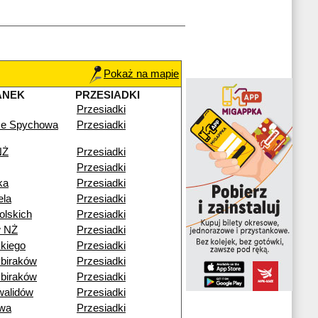
Pokaż na mapie
ANEK
PRZESIADKI
Przesiadki
ze Spychowa
Przesiadki
NŻ
Przesiadki
Przesiadki
ka
Przesiadki
ela
Przesiadki
olskich
Przesiadki
w NŻ
Przesiadki
kiego
Przesiadki
biraków
Przesiadki
biraków
Przesiadki
walidów
Przesiadki
wa
Przesiadki