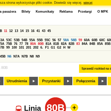
sza strona wykorzystuje pliki cookie. Dowiedz się więcej.
więcej
a pasażera
Bilety
Komunikaty
Reklama
Przetargi
O MPK
0B
11
12
13
14
15
16
41
43
45
53A
53C
53B
54B
55A
55B
55C
56
57
58A
58B
59
60A
60B
60C
60
75A
75B
76
77
78
80A
80B
81A
81B
82A
82B
83
84A
84B
85A
85B
97B
99
100
101
201
202
6.
F1
G1
G2
H
W
N5B
N6
N7A
N7B
N8
N9
a 80B
Sprawdź rozkład na d
Utrudnienia
Przystanki
Połączenia
80B
Linia