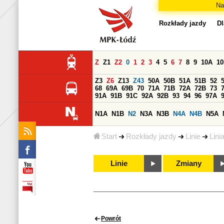
Na
Rozkłady jazdy
Dl
Z
Z1
Z2
0
1
2
3
4
5
6
7
8
9
10A
1
Z3
Z6
Z13
Z43
50A
50B
51A
51B
52
68
69A
69B
70
71A
71B
72A
72B
73
91A
91B
91C
92A
92B
93
94
96
97A
N1A
N1B
N2
N3A
N3B
N4A
N4B
N5A
Start
Rozkłady jazdy
Linie
Lini
Linie
Zmiany
Powrót