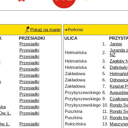
Pokaż na mapie
Retkinia
K
PRZESIADKI
ULICA
PRZYST
Przesiadki
1.
Janów
Przesiadki
Juranda 
Hetmańska
2.
NŻ
Przesiadki
Hetmańska
3.
Zagłoby 
j
Przesiadki
Hetmańska
4.
Dąbrówki
Przesiadki
Zakładowa
5.
Hetmańs
Przesiadki
Zakładowa
6.
Odnowici
o
Przesiadki
Zakładowa
7.
Książąt P
Przesiadki
Przybyszewskiego
8.
Augustó
Przesiadki
Przybyszewskiego
9.
Czajkows
Przesiadki
Przybyszewskiego
10.
Rondo Sy
ska
Przesiadki
Puszkina
11.
Rondo Sy
Dw. Ł.
Przesiadki
Puszkina
12.
Rondo In
w. Ł.
Przesiadki
Rokicińska
13.
Maszyno