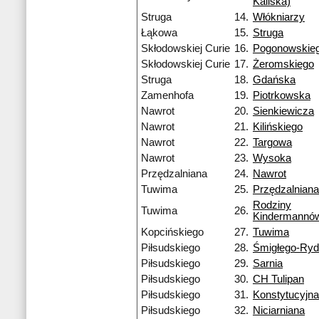
Kaliska)
Struga
14.
Włókniarzy
Łąkowa
15.
Struga
Skłodowskiej Curie
16.
Pogonowskie
Skłodowskiej Curie
17.
Żeromskiego
Struga
18.
Gdańska
Zamenhofa
19.
Piotrkowska
Nawrot
20.
Sienkiewicza
Nawrot
21.
Kilińskiego
Nawrot
22.
Targowa
Nawrot
23.
Wysoka
Przędzalniana
24.
Nawrot
Tuwima
25.
Przędzalniana
Rodziny
Tuwima
26.
Kindermannó
Kopcińskiego
27.
Tuwima
Piłsudskiego
28.
Śmigłego-Ry
Piłsudskiego
29.
Sarnia
Piłsudskiego
30.
CH Tulipan
Piłsudskiego
31.
Konstytucyjna
Piłsudskiego
32.
Niciarniana