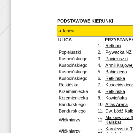
PODSTAWOWE KIERUNKI
Janów
ULICA
PRZYSTANE
1.
Retkinia
Popiełuszki
2.
Pływacka NŻ
Kusocińskiego
3.
Popiełuszki
Kusocińskiego
4.
Armii Krajowe
Kusocińskiego
5.
Babickiego
Kusocińskiego
6.
Retkińska
Retkińska
7.
Kusocińskieg
Krzemieniecka
8.
Retkińska
Krzemieniecka
9.
Kowieńska
Bandurskiego
10.
Atlas Arena
Bandurskiego
11.
Dw. Łódź Kali
Mickiewicza (
Włókniarzy
12.
Kaliska)
Karolewska (D
Włókniarzy
13.