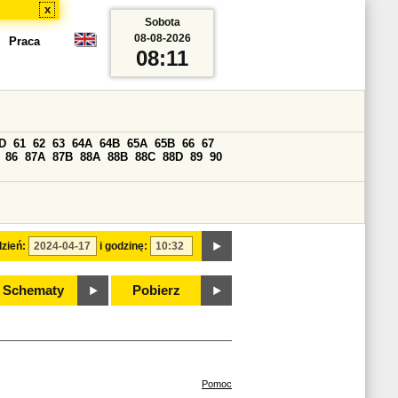
x
Sobota
08-08-2026
Praca
08:11
D
61
62
63
64A
64B
65A
65B
66
67
86
87A
87B
88A
88B
88C
88D
89
90
zień:
i godzinę:
Schematy
Pobierz
Pomoc