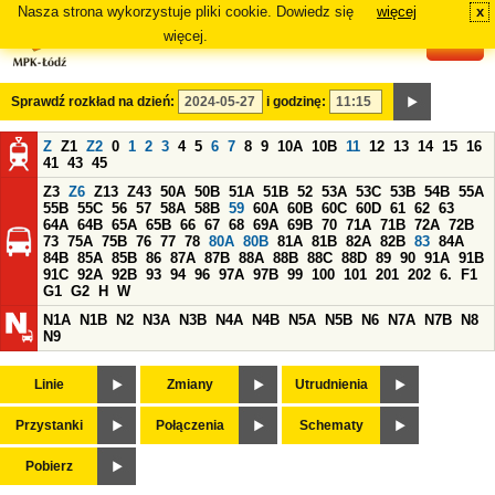
Nasza strona wykorzystuje pliki cookie. Dowiedz się
więcej
x
#
więcej.
Sprawdź rozkład na dzień:
i godzinę:
Z
Z1
Z2
0
1
2
3
4
5
6
7
8
9
10A
10B
11
12
13
14
15
16
41
43
45
Z3
Z6
Z13
Z43
50A
50B
51A
51B
52
53A
53C
53B
54B
55A
55B
55C
56
57
58A
58B
59
60A
60B
60C
60D
61
62
63
64A
64B
65A
65B
66
67
68
69A
69B
70
71A
71B
72A
72B
73
75A
75B
76
77
78
80A
80B
81A
81B
82A
82B
83
84A
84B
85A
85B
86
87A
87B
88A
88B
88C
88D
89
90
91A
91B
91C
92A
92B
93
94
96
97A
97B
99
100
101
201
202
6.
F1
G1
G2
H
W
N1A
N1B
N2
N3A
N3B
N4A
N4B
N5A
N5B
N6
N7A
N7B
N8
N9
Linie
Zmiany
Utrudnienia
Przystanki
Połączenia
Schematy
Pobierz