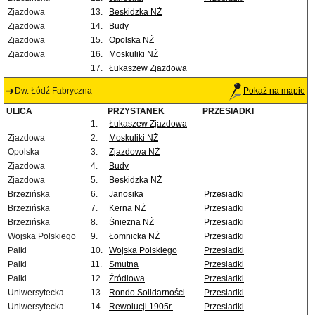
Zjazdowa
13.
Beskidzka NŻ
Zjazdowa
14.
Budy
Zjazdowa
15.
Opolska NŻ
Zjazdowa
16.
Moskuliki NŻ
17.
Łukaszew Zjazdowa
Dw. Łódź Fabryczna
Pokaż na mapie
ULICA
PRZYSTANEK
PRZESIADKI
1.
Łukaszew Zjazdowa
Zjazdowa
2.
Moskuliki NŻ
Opolska
3.
Zjazdowa NŻ
Zjazdowa
4.
Budy
Zjazdowa
5.
Beskidzka NŻ
Brzezińska
6.
Janosika
Przesiadki
Brzezińska
7.
Kerna NŻ
Przesiadki
Brzezińska
8.
Śnieżna NŻ
Przesiadki
Wojska Polskiego
9.
Łomnicka NŻ
Przesiadki
Palki
10.
Wojska Polskiego
Przesiadki
Palki
11.
Smutna
Przesiadki
Palki
12.
Źródłowa
Przesiadki
Uniwersytecka
13.
Rondo Solidarności
Przesiadki
Uniwersytecka
14.
Rewolucji 1905r.
Przesiadki