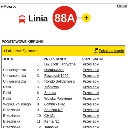
Pomoc
Powrót
88A
Linia
PODSTAWOWE KIERUNKI
Łukaszew Zjazdowa
Pokaż na mapie
ULICA
PRZYSTANEK
PRZESIADKI
1.
Dw. Łódź Fabryczna
Przesiadki
Uniwersytecka
2.
Narutowicza
Przesiadki
Uniwersytecka
3.
Rewolucji 1905r.
Przesiadki
Uniwersytecka
4.
Rondo Solidarności
Przesiadki
Palki
5.
Źródłowa
Przesiadki
Palki
6.
Smutna
Przesiadki
Palki
7.
Wojska Polskiego
Przesiadki
Wojska Polskiego
8.
Łomnicka NŻ
Przesiadki
Brzezińska
9.
Śnieżna NŻ
Przesiadki
Brzezińska
10.
CH M1
Przesiadki
Brzezińska
11.
Kerna NŻ
Przesiadki
Brzezińska
12.
Janosika
Przesiadki