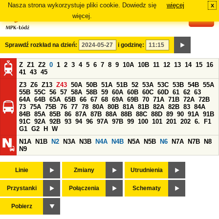
Nasza strona wykorzystuje pliki cookie. Dowiedz się
więcej
x
#
więcej.
Sprawdź rozkład na dzień:
i godzinę:
Z
Z1
Z2
0
1
2
3
4
5
6
7
8
9
10A
10B
11
12
13
14
15
16
41
43
45
Z3
Z6
Z13
Z43
50A
50B
51A
51B
52
53A
53C
53B
54B
55A
55B
55C
56
57
58A
58B
59
60A
60B
60C
60D
61
62
63
64A
64B
65A
65B
66
67
68
69A
69B
70
71A
71B
72A
72B
73
75A
75B
76
77
78
80A
80B
81A
81B
82A
82B
83
84A
84B
85A
85B
86
87A
87B
88A
88B
88C
88D
89
90
91A
91B
91C
92A
92B
93
94
96
97A
97B
99
100
101
201
202
6.
F1
G1
G2
H
W
N1A
N1B
N2
N3A
N3B
N4A
N4B
N5A
N5B
N6
N7A
N7B
N8
N9
Linie
Zmiany
Utrudnienia
Przystanki
Połączenia
Schematy
Pobierz