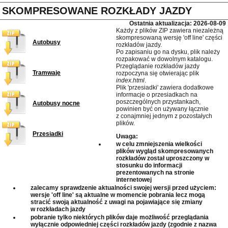
SKOMPRESOWANE ROZKŁADY JAZDY
Ostatnia aktualizacja: 2026-08-09
Każdy z plików ZIP zawiera niezależną
skompresowaną wersję 'off line' części
Autobusy
rozkładów jazdy.
Po zapisaniu go na dysku, plik należy
rozpakować w dowolnym katalogu.
Przeglądanie rozkładów jazdy
Tramwaje
rozpoczyna się otwierając plik
index.html
.
Plik 'przesiadki' zawiera dodatkowe
informacje o przesiadkach na
poszczególnych przystankach,
Autobusy nocne
powinien być on używany łącznie
z conajmniej jednym z pozostałych
plików.
Przesiadki
Uwaga:
w celu zmniejszenia wielkości
plików wygląd skompresowanych
rozkładów został uproszczony w
stosunku do informacji
prezentowanych na stronie
internetowej
zalecamy sprawdzenie aktualności swojej wersji przed użyciem:
wersje 'off line' są aktualne w momencie pobrania lecz mogą
stracić swoją aktualność z uwagi na pojawiające się zmiany
w rozkładach jazdy
pobranie tylko niektórych plików daje możliwość przeglądania
wyłącznie odpowiedniej części rozkładów jazdy (zgodnie z nazwa