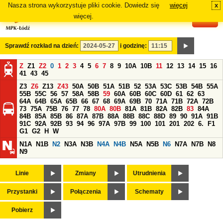
Nasza strona wykorzystuje pliki cookie. Dowiedz się
więcej
x
#
więcej.
Sprawdź rozkład na dzień:
i godzinę:
Z
Z1
Z2
0
1
2
3
4
5
6
7
8
9
10A
10B
11
12
13
14
15
16
41
43
45
Z3
Z6
Z13
Z43
50A
50B
51A
51B
52
53A
53C
53B
54B
55A
55B
55C
56
57
58A
58B
59
60A
60B
60C
60D
61
62
63
64A
64B
65A
65B
66
67
68
69A
69B
70
71A
71B
72A
72B
73
75A
75B
76
77
78
80A
80B
81A
81B
82A
82B
83
84A
84B
85A
85B
86
87A
87B
88A
88B
88C
88D
89
90
91A
91B
91C
92A
92B
93
94
96
97A
97B
99
100
101
201
202
6.
F1
G1
G2
H
W
N1A
N1B
N2
N3A
N3B
N4A
N4B
N5A
N5B
N6
N7A
N7B
N8
N9
Linie
Zmiany
Utrudnienia
Przystanki
Połączenia
Schematy
Pobierz